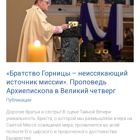
в
Страстную
пятницу
«Братство Горницы – неиссякающий
источник миссии». Проповедь
Архиепископа в Великий четверг
Публикации
Дорогие братья и сёстры! В сцене Тайной Вечери
уникальность Христа, о которой мы размышляли вчера на
Святой Мессе освящения мира, проявляется во всей
полноте Его царского и пророческого достоинства:
Евхаристия