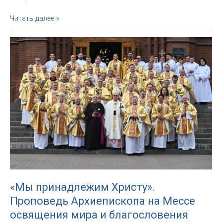
«Братство
Читать далее »
Горницы
–
неиссякающий
источник
миссии».
Проповедь
Архиепископа
в
Великий
четверг
«Мы принадлежим Христу».
Проповедь Архиепископа на Мессе
освящения мира и благословения