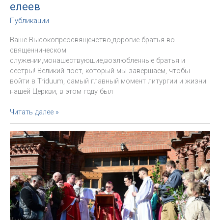
елеев
Публикации
Ваше Высокопреосвященство,дорогие братья во
священническом
служении,монашествующие,возлюбленные братья и
сёстры! Великий пост, который мы завершаем, чтобы
войти в Triduum, самый главный момент литургии и жизни
нашей Церкви, в этом году был
«Мы
Читать далее »
принадлежим
Христу».
Проповедь
Архиепископа
на
Мессе
освящения
мира
и
благословения