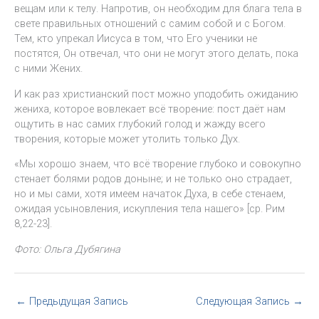
вещам или к телу. Напротив, он необходим для блага тела в
свете правильных отношений с самим собой и с Богом.
Тем, кто упрекал Иисуса в том, что Его ученики не
постятся, Он отвечал, что они не могут этого делать, пока
с ними Жених.
И как раз христианский пост можно уподобить ожиданию
жениха, которое вовлекает всё творение: пост даёт нам
ощутить в нас самих глубокий голод и жажду всего
творения, которые может утолить только Дух.
«Мы хорошо знаем, что всё творение глубоко и совокупно
стенает болями родов доныне; и не только оно страдает,
но и мы сами, хотя имеем начаток Духа, в себе стенаем,
ожидая усыновления, искупления тела нашего» [ср. Рим
8,22-23].
Фото: Ольга Дубягина
←
Предыдущая Запись
Следующая Запись
→