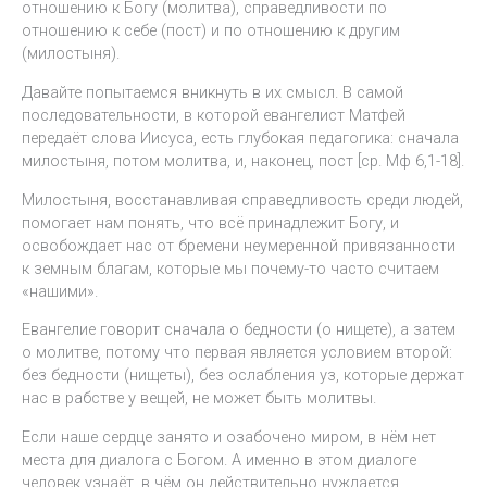
отношению к Богу (молитва), справедливости по
отношению к себе (пост) и по отношению к другим
(милостыня).
Давайте попытаемся вникнуть в их смысл. В самой
последовательности, в которой евангелист Матфей
передаёт слова Иисуса, есть глубокая педагогика: сначала
милостыня, потом молитва, и, наконец, пост [ср. Мф 6,1-18].
Милостыня, восстанавливая справедливость среди людей,
помогает нам понять, что всё принадлежит Богу, и
освобождает нас от бремени неумеренной привязанности
к земным благам, которые мы почему-то часто считаем
«нашими».
Евангелие говорит сначала о бедности (о нищете), а затем
о молитве, потому что первая является условием второй:
без бедности (нищеты), без ослабления уз, которые держат
нас в рабстве у вещей, не может быть молитвы.
Если наше сердце занято и озабочено миром, в нём нет
места для диалога с Богом. А именно в этом диалоге
человек узнаёт, в чём он действительно нуждается.