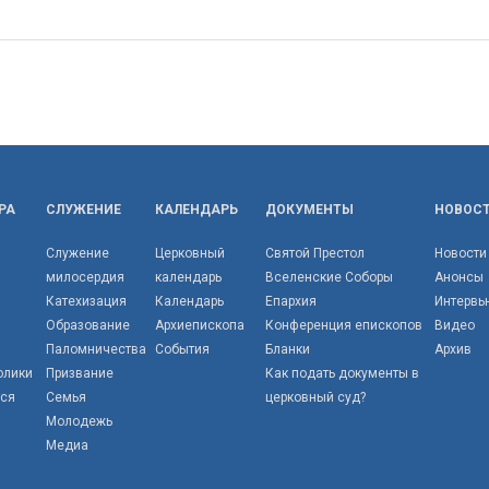
РА
СЛУЖЕНИЕ
КАЛЕНДАРЬ
ДОКУМЕНТЫ
НОВОС
Служение
Церковный
Святой Престол
Новости
милосердия
календарь
Вселенские Соборы
Анонсы
Катехизация
Календарь
Епархия
Интервь
Образование
Архиепископа
Конференция епископов
Видео
Паломничества
События
Бланки
Архив
олики
Призвание
Как подать документы в
тся
Семья
церковный суд?
Молодежь
Медиа