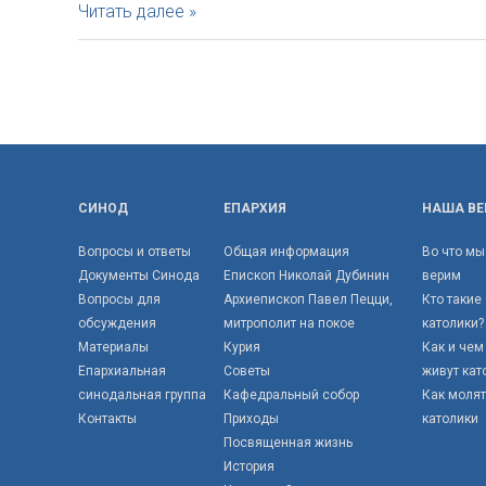
Бланк
Читать далее »
свидетельства
о
совершении
брака
СИНОД
ЕПАРХИЯ
НАША ВЕ
Вопросы и ответы
Общая информация
Во что мы
Документы Синода
Епископ Николай Дубинин
верим
Вопросы для
Архиепископ Павел Пецци,
Кто такие
обсуждения
митрополит на покое
католики?
Материалы
Курия
Как и чем
Епархиальная
Советы
живут кат
синодальная группа
Кафедральный собор
Как моля
Контакты
Приходы
католики
Посвященная жизнь
История