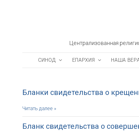
Перейти
к
содержимому
Централизованная религи
СИНОД
ЕПАРХИЯ
НАША ВЕР
Бланки свидетельства о крещен
Бланки
Читать далее »
свидетельства
о
Бланк свидетельства о соверше
крещении