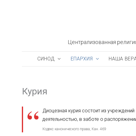
Перейти
к
содержимому
Централизованная религи
СИНОД
ЕПАРХИЯ
НАША ВЕР
Курия
Диоцезная курия состоит из учреждений
деятельностью, в заботе о распоряжени
Кодекс канонического права, Кан. 469