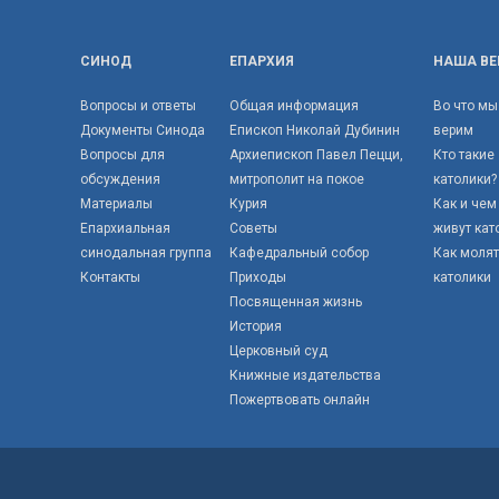
СИНОД
ЕПАРХИЯ
НАША ВЕ
Вопросы и ответы
Общая информация
Во что мы
Документы Синода
Епископ Николай Дубинин
верим
Вопросы для
Архиепископ Павел Пецци,
Кто такие
обсуждения
митрополит на покое
католики?
Материалы
Курия
Как и чем
Епархиальная
Советы
живут кат
синодальная группа
Кафедральный собор
Как моля
Контакты
Приходы
католики
Посвященная жизнь
История
Церковный суд
Книжные издательства
Пожертвовать онлайн