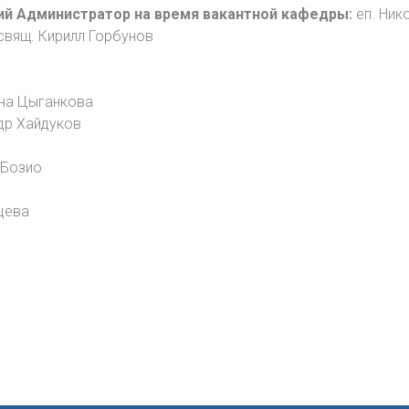
ий Администратор на время вакантной кафедры:
еп. Ник
свящ. Кирилл Горбунов
на Цыганкова
др Хайдуков
 Бозио
цева