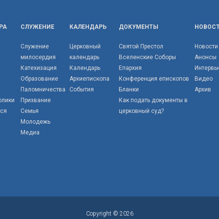
РА
СЛУЖЕНИЕ
КАЛЕНДАРЬ
ДОКУМЕНТЫ
НОВОС
Служение
Церковный
Святой Престол
Новости
милосердия
календарь
Вселенские Соборы
Анонсы
Катехизация
Календарь
Епархия
Интервь
Образование
Архиепископа
Конференция епископов
Видео
Паломничества
События
Бланки
Архив
олики
Призвание
Как подать документы в
тся
Семья
церковный суд?
Молодежь
Медиа
Copyright © 2026