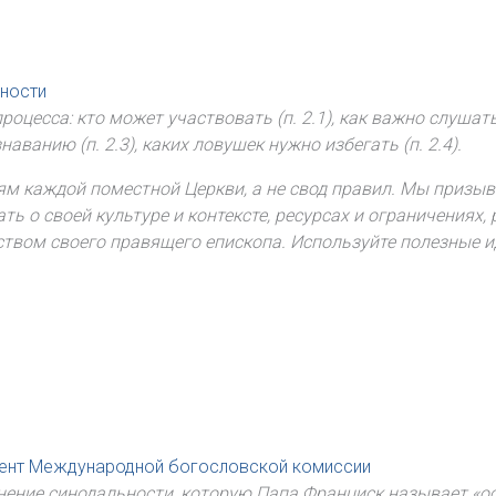
ьности
есса: кто может участвовать (п. 2.1), как важно слушать д
ванию (п. 2.3), каких ловушек нужно избегать (п. 2.4).
ям каждой поместной Церкви, а не свод правил. Мы призы
ь о своей культуре и контексте, ресурсах и ограничениях,
вом своего правящего епископа. Используйте полезные ид
ент Международной богословской комиссии
яснение синодальности, которую Папа Франциск называет 