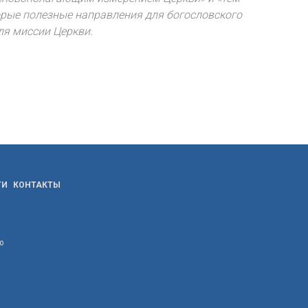
торые полезные направления для богословского
ля миссии Церкви.
ТИ
КОНТАКТЫ
ю