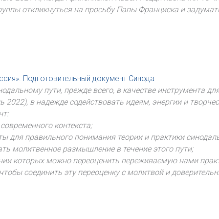
руппы откликнуться на просьбу Папы Франциска и задумат
иссия». Подготовительный документ Синода
одальному пути, прежде всего, в качестве инструмента дл
2022), в надежде содействовать идеям, энергии и творчеств
нт:
современного контекста;
ы для правильного понимания теории и практики синодаль
ать молитвенное размышление в течение этого пути;
ании которых можно переоценить переживаемую нами практ
 чтобы соединить эту переоценку с молитвой и доверител