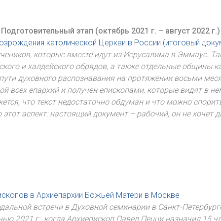
Подготовительный этап (октябрь 2021 г. – август 2022 г.)
 возрождения католической Церкви в России (итоговый доку
 учеников, которые вместе идут из Иерусалима в Эммаус. Т
ского и халдейского обрядов, а также отдельные общины к
 пути духовного распознавания на протяжении восьми мес
ой всех епархий и получен епископами, которые видят в 
ется, что текст недостаточно обдуман и что можно спорить,
 этот аспект: настоящий документ – рабочий, он не хочет д
пископов в Архиепархии Божьей Матери в Москве
альной встречи в Духовной семинарии в Санкт-Петербурге 
ью 2021 г., когда Архиепископ Павел Пецци назначил 15 чл