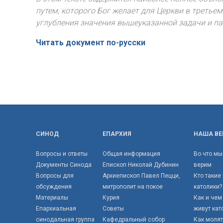
путем, которого Бог желает для Церкви в третье
углубления значения вышеуказанной задачи и п
Читать документ по-русски
СИНОД
ЕПАРХИЯ
НАША ВЕ
Вопросы и ответы
Общая информация
Во что мы
Документы Синода
Епископ Николай Дубинин
верим
Вопросы для
Архиепископ Павел Пецци,
Кто такие
обсуждения
митрополит на покое
католики?
Материалы
Курия
Как и чем
Епархиальная
Советы
живут кат
синодальная группа
Кафедральный собор
Как моля