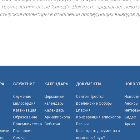
м тысячелетии». слове “синод”». Документ предлагает неко
астырские ориентиры в отношении последующих выводов д
РА
СЛУЖЕНИЕ
КАЛЕНДАРЬ
ДОКУМЕНТЫ
НОВОС
Служение
Церковный
Святой Престол
Новости
милосердия
календарь
Вселенские Соборы
Анонсы
Катехизация
Календарь
Епархия
Интервь
Образование
Архиепископа
Конференция епископов
Видео
Паломничества
События
Бланки
Архив
олики
Призвание
Как подать документы в
тся
Семья
церковный суд?