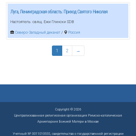
Луга, Ленинградская область: Приход Святого Николая
Настоятель: свящ. Ежи Глински SDB
Северо-Западный деканат
/
Россия
1
2
→
Copyright © 2026
Централизованная религиозная организация Римско-католическая
Архиепархия Божией Матери в Москве
Учетный № 0011010555, свидетельство о государственной регистрации