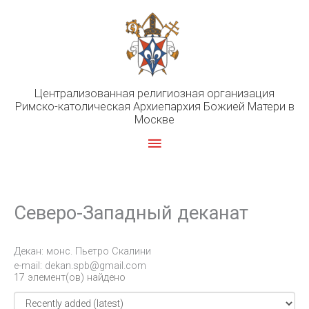
Перейти
к
содержимому
Централизованная религиозная организация
Римско-католическая Архиепархия Божией Матери в
Москве
Главное
меню
Северо-Западный деканат
Декан: монс. Пьетро Скалини
e-mail: dekan.spb@gmail.com
17 элемент(ов) найдено