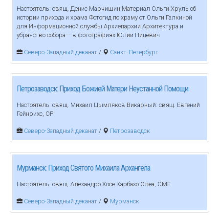
Настоятель: свящ. Денис Марчишин Материал Ольги Хруль об
истории прихода и храма Фотогид по храму от Ольги Галкиной
для Информационной службы Архиепархии Архитектура и
убранство собора – в фотографиях Юлии Ницевич
Северо-Западный деканат
/
Санкт-Петербург
Петрозаводск: Приход Божией Матери Неустанной Помощи
Настоятель: свящ. Михаил Цымляков Викарный: свящ. Евгений
Гейнрихс, ОР
Северо-Западный деканат
/
Петрозаводск
Мурманск: Приход Святого Михаила Архангела
Настоятель: свящ. Алехандро Хосе Карбахо Олеа, CMF
Северо-Западный деканат
/
Мурманск