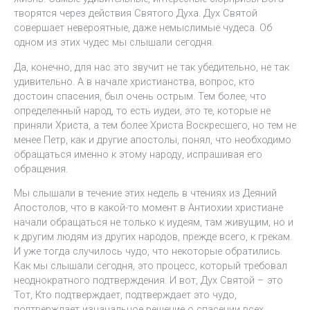
творятся через действия Святого Духа. Дух Святой
совершает невероятные, даже немыслимые чудеса. Об
одном из этих чудес мы слышали сегодня.
Да, конечно, для нас это звучит не так убедительно, не так
удивительно. А в начале христианства, вопрос, кто
достоин спасения, был очень острым. Тем более, что
определенный народ, то есть иудеи, это те, которые не
приняли Христа, а тем более Христа Воскресшего, но тем не
менее Петр, как и другие апостолы, понял, что необходимо
обращаться именно к этому народу, испрашивая его
обращения.
Мы слышали в течение этих недель в чтениях из Деяний
Апостолов, что в какой-то момент в Антиохии христиане
начали обращаться не только к иудеям, там живущим, но и
к другим людям из других народов, прежде всего, к грекам.
И уже тогда случилось чудо, что некоторые обратились.
Как мы слышали сегодня, это процесс, который требовал
неоднократного подтверждения. И вот, Дух Святой – это
Тот, Кто подтверждает, подтверждает это чудо,
подтверждает изначальное решение о спасении всех