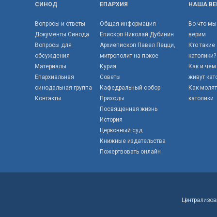
СИНОД
ЕПАРХИЯ
НАША ВЕ
Вопросы и ответы
Общая информация
Во что мы
Документы Синода
Епископ Николай Дубинин
верим
Вопросы для
Архиепископ Павел Пецци,
Кто такие
обсуждения
митрополит на покое
католики?
Материалы
Курия
Как и чем
Епархиальная
Советы
живут кат
синодальная группа
Кафедральный собор
Как моля
Контакты
Приходы
католики
Посвященная жизнь
История
Церковный суд
Книжные издательства
Пожертвовать онлайн
Централизов