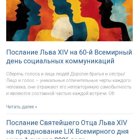
XIV
о
любви
к
бедным
Послание Льва XIV на 60-й Всемирный
день социальных коммуникаций
Сберечь голоса и лица людей Дорогие братья и сёстры!
Лицо и голос – уникальные отличительные черты каждого
человека; они отражают его неповторимую самобытность
и являются составной частью каждой встречи. Об
Послание
Читать далее »
Льва
XIV
Послание Святейшего Отца Льва XIV
на
на празднование LIX Всемирного дня
60-
й