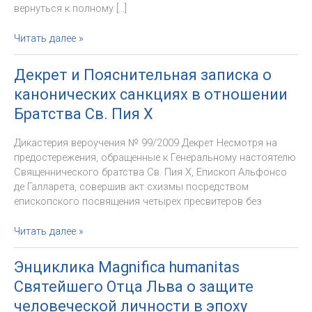
вернуться к полному […]
Порядок
Читать далее »
примирения
членов
Декрет и Пояснительная записка о
Священнического
канонических санкциях в отношении
братства
Св.
Братства Св. Пия X
Пия
X
Дикастерия вероучения № 99/2009 Декрет Несмотря на
предостережения, обращенные к Генеральному настоятелю
Священнического братства Св. Пия Х, Епископ Альфонсо
де Галларета, совершив акт схизмы посредством
епископского посвящения четырех пресвитеров без
Декрет
Читать далее »
и
Пояснительная
Энциклика Magnifica humanitas
записка
Cвятейшего Отца Льва о защите
о
канонических
человеческой личности в эпоху