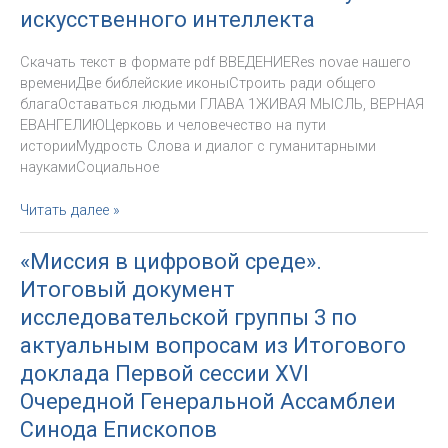
санкциях
искусственного интеллекта
в
отношении
Скачать текст в формате pdf ВВЕДЕНИЕRes novae нашего
Братства
времениДве библейские иконыСтроить ради общего
Св.
благаОставаться людьми ГЛАВА 1ЖИВАЯ МЫСЛЬ, ВЕРНАЯ
Пия
ЕВАНГЕЛИЮЦерковь и человечество на пути
X
историиМудрость Слова и диалог с гуманитарными
наукамиСоциальное
Энциклика
Читать далее »
Magnifica
humanitas
«Миссия в цифровой среде».
Cвятейшего
Итоговый документ
Отца
Льва
исследовательской группы 3 по
о
актуальным вопросам из Итогового
защите
доклада Первой сессии XVI
человеческой
личности
Очередной Генеральной Ассамблеи
в
Синода Епископов
эпоху