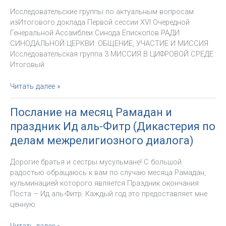
искусственного
Исследовательские группы по актуальным вопросам
интеллекта
изИтогового доклада Первой сессии XVI Очередной
Генеральной Ассамблеи Синода Епископов РАДИ
СИНОДАЛЬНОЙ ЦЕРКВИ: ОБЩЕНИЕ, УЧАСТИЕ И МИССИЯ
Исследовательская группа 3 МИССИЯ В ЦИФРОВОЙ СРЕДЕ
Итоговый
«Миссия
Читать далее »
в
цифровой
Послание на месяц Рамадан и
среде».
праздник Ид аль-Фитр (Дикастерия по
Итоговый
документ
делам межрелигиозного диалога)
исследовательской
группы
Дорогие братья и сестры мусульмане! С большой
3
радостью обращаюсь к вам по случаю месяца Рамадан,
по
кульминацией которого является Праздник окончания
актуальным
Поста – Ид аль-Фитр. Каждый год это предоставляет мне
вопросам
ценную
из
Итогового
Послание
Читать далее »