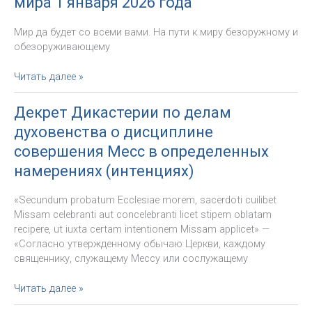
мира 1 января 2026 года
Всемирный
день
Мир да будет со всеми вами. На пути к миру безоружному и
социальных
обезоруживающему
коммуникаций
Послание
Читать далее »
Святейшего
Отца
Декрет Дикастерии по делам
Льва
духовенства о дисциплине
XIV
на
совершения Месс в определенных
празднование
намерениях (интенциях)
LIX
Всемирного
«Secundum probatum Ecclesiae morem, sacerdoti cuilibet
дня
Missam celebranti aut concelebranti licet stipem oblatam
мира
recipere, ut iuxta certam intentionem Missam applicet» —
1
«Согласно утвержденному обычаю Церкви, каждому
января
священнику, служащему Мессу или сослужащему
2026
года
Декрет
Читать далее »
Дикастерии