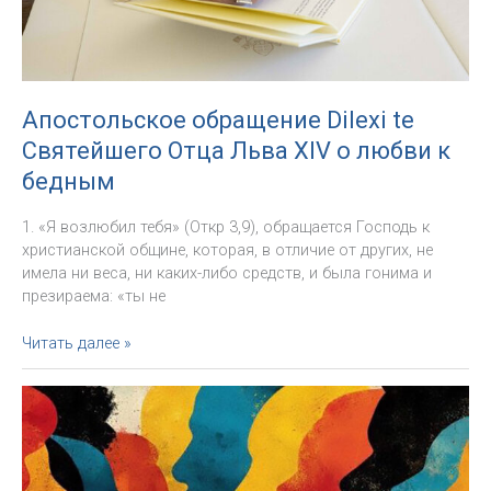
Апостольское обращение Dilexi te
Святейшего Отца Льва XIV о любви к
бедным
1. «Я возлюбил тебя» (Откр 3,9), обращается Господь к
христианской общине, которая, в отличие от других, не
имела ни веса, ни каких-либо средств, и была гонима и
презираема: «ты не
Апостольское
Читать далее »
обращение
Dilexi
te
Святейшего
Отца
Льва