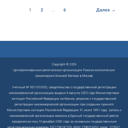
по
делам
1
2
…
6
Далее
→
духовенства
о
дисциплине
совершения
Месс
в
определенных
намерениях
(интенциях)
Copyright © 2026
Централизованная религиозная организация Римско-католическая
Архиепархия Божией Матери в Москве
Учетный № 0011010555, свидетельство о государственной регистрации
некоммерческой организации выдано 6 августа 2025 года Министерством
юстиции Российской Федерации на бланке, решение о государственной
регистрации некоммерческой организации при создании принято
Министерством юстиции Российской Федерации 31 июля 1991 года, запись о
некоммерческой организации внесена в Единый государственный реестр
юридических лиц 10 декабря 2002 года за основным государственным
регистрационным номером 1027739747705, ИНН 7708015053, адрес: 123557,