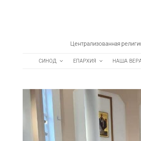
Перейти
к
содержимому
Централизованная религи
СИНОД
ЕПАРХИЯ
НАША ВЕР