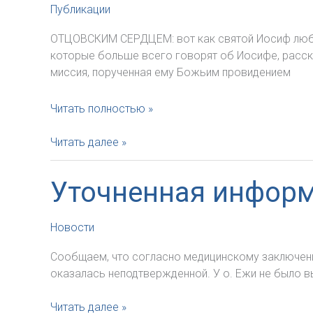
Публикации
ОТЦОВСКИМ СЕРДЦЕМ: вот как святой Иосиф любил
которые больше всего говорят об Иосифе, расска
миссия, порученная ему Божьим провидением
Апостольское
Читать полностью »
послание
Папы
Апостольское
Читать далее »
Франциска
послание
«Patris
Папы
Уточненная информ
Corde»
Франциска
(«Отцовским
«Patris
сердцем»)
Corde»
Новости
(«Отцовским
Сообщаем, что согласно медицинскому заключени
сердцем»)
оказалась неподтвержденной. У о. Ежи не было 
Уточненная
Читать далее »