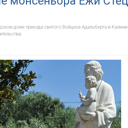
е монсеньора Ежи Сте
дском доме прихода святого Войцеха Адальберта в Калинингр
чительства