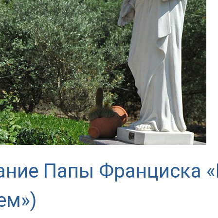
ние Папы Франциска «P
ем»)