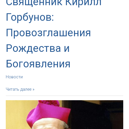
Священник Кирилл
Горбунов:
Провозглашения
Рождества и
Богоявления
Новости
Священник
Читать далее »
Кирилл
Горбунов:
Провозглашения
Рождества
и
Богоявления