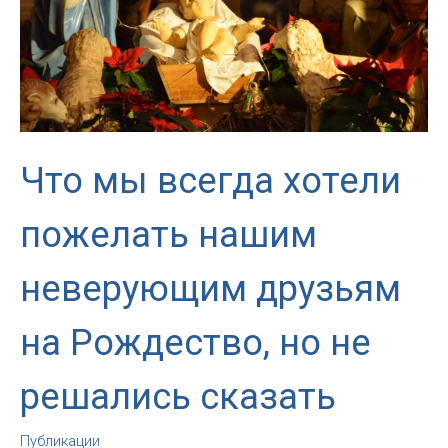
Что мы всегда хотели
пожелать нашим
неверующим друзьям
на Рождество, но не
решались сказать
Публикации