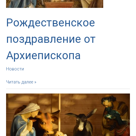
Христе»
Рождественское
поздравление от
Архиепископа
Новости
Рождественское
Читать далее »
поздравление
от
Архиепископа