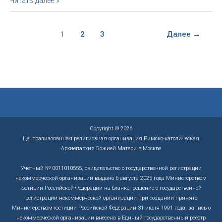
Читать далее »
администратор
прихода
святого
1
2
3
Далее
→
Адальберта
в
Калининграде
Copyright © 2026
Централизованная религиозная организация Римско-католическая
Архиепархия Божией Матери в Москве
Учетный № 0011010555, свидетельство о государственной регистрации
некоммерческой организации выдано 6 августа 2025 года Министерством
юстиции Российской Федерации на бланке, решение о государственной
регистрации некоммерческой организации при создании принято
Министерством юстиции Российской Федерации 31 июля 1991 года, запись о
некоммерческой организации внесена в Единый государственный реестр