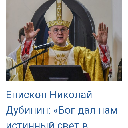
переводу
энциклики
Fratelli
tutti
Епископ Николай
Дубинин: «Бог дал нам
истинный свет в