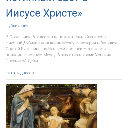
Иисусе Христе»
Публикации
В Сочельник Рождества вспомогательный епископ
Николай Дубинин возглавил Мессу Навечерия в базилике
Святой Екатерины на Невском проспекте, а затем в
полночь – ночную Мессу Рождества в храме Успения
Пресвятой Девы
Епископ
Читать далее »
Николай
Дубинин:
«Бог
дал
нам
истинный
свет
в
Иисусе