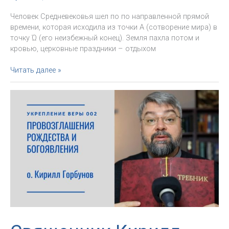
Человек Средневековья шел по по направленной прямой
времени, которая исходила из точки А (сотворение мира) в
точку Ώ (его неизбежный конец). Земля пахла потом и
кровью, церковные праздники – отдыхом
Что
Читать далее »
мы
всегда
хотели
пожелать
нашим
неверующим
друзьям
на
Рождество,
но
не
решались
сказать