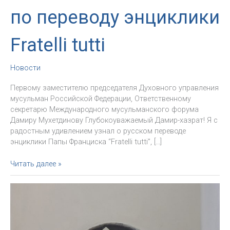
по переводу энциклики
Fratelli tutti
Новости
Первому заместителю председателя Духовного управления
мусульман Российской Федерации, Ответственному
секретарю Международного мусульманского форума
Дамиру Мухетдинову Глубокоуважаемый Дамир-хазрат! Я с
радостным удивлением узнал о русском переводе
энциклики Папы Франциска “Fratelli tutti”, […]
Архиепископ
Читать далее »
Павел
приветствует
жест
российских
мусульман
по