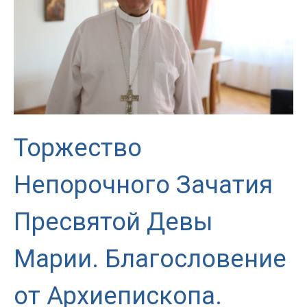
случаю
Юбилейного
года
святого
Иосифа,
объявленного
Папой
Франциском
Торжество
Непорочного Зачатия
Пресвятой Девы
Марии. Благословение
от Архиепископа.