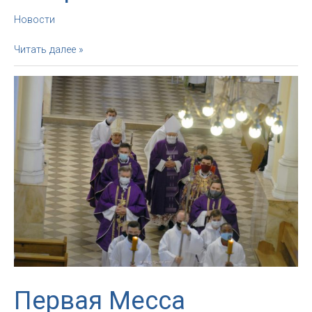
Новости
Торжество
Читать далее »
Непорочного
Зачатия
Пресвятой
Девы
Марии.
Благословение
от
Архиепископа.
Первая Месса