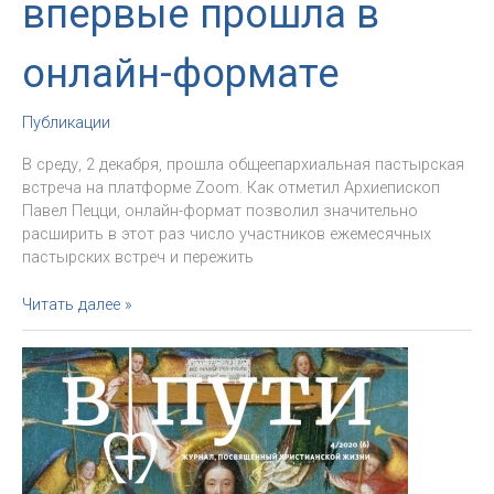
впервые прошла в
онлайн-формате
Публикации
В среду, 2 декабря, прошла общеепархиальная пастырская
встреча на платформе Zoom. Как отметил Архиепископ
Павел Пецци, онлайн-формат позволил значительно
расширить в этот раз число участников ежемесячных
пастырских встреч и пережить
Пастырская
Читать далее »
встреча
впервые
прошла
в
онлайн-
формате