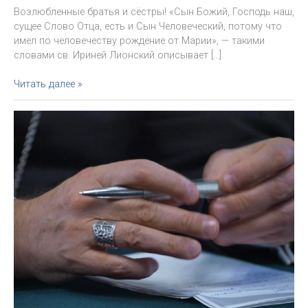
Возлюбленные братья и сёстры! «Сын Божий, Господь наш,
сущее Слово Отца, есть и Сын Человеческий, потому что
имел по человечеству рождение от Марии», — такими
словами св. Ириней Лионский описывает […]
«Слово
Читать далее »
Божие
—
Бог
с
нами».
Послание
архиепископа
Павла
на
Адвент
и
Рождество
2020
года.