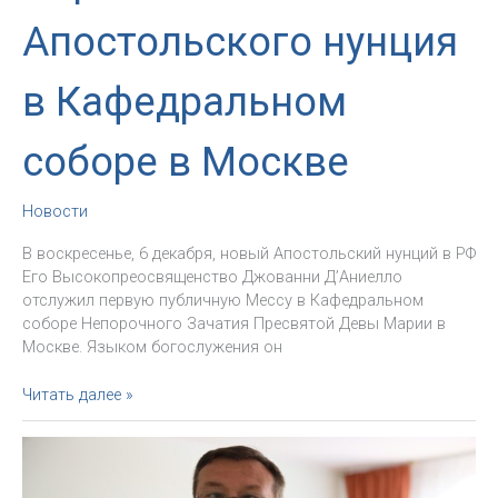
Апостольского нунция
в Кафедральном
соборе в Москве
Новости
В воскресенье, 6 декабря, новый Апостольский нунций в РФ
Его Высокопреосвященство Джованни Д’Аниелло
отслужил первую публичную Мессу в Кафедральном
соборе Непорочного Зачатия Пресвятой Девы Марии в
Москве. Языком богослужения он
Первая
Читать далее »
Месса
Апостольского
нунция
в