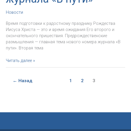
Новости
Время подготовки к радостному празднику Рождества
Иисуса Христа — это и время ожидания Его второго и
окончательного пришествия. Предрождественские
размышления — главная тема нового номера журнала «В
пути». Вторая тема
Вышел
Читать далее »
новый
номер
журнала
←
Назад
1
2
3
«В
пути»