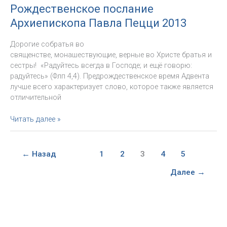
на
Рождественское послание
Великий
Архиепископа Павла Пецци 2013
Пост
и
Дорогие собратья во
Пасху
священстве, монашествующие, верные во Христе братья и
Архиепископа
сестры! «Радуйтесь всегда в Господе; и ещё говорю:
Павла
радуйтесь» (Флп 4,4). Предрождественское время Адвента
Пецци
лучше всего характеризует слово, которое также является
(2014)
отличительной
Рождественское
Читать далее »
послание
Архиепископа
Павла
←
Назад
1
2
3
4
5
Пецци
2013
Далее
→