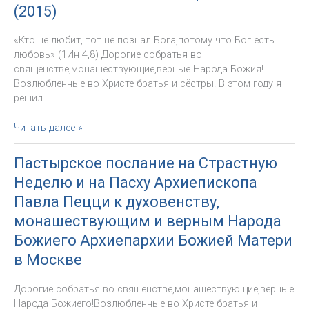
случаю
(2015)
начала
внеочередного
«Кто не любит, тот не познал Бога,потому что Бог есть
юбилейного
любовь» (1Ин 4,8) Дорогие собратья во
Года
священстве,монашествующие,верные Народа Божия!
Милосердия
Возлюбленные во Христе братья и сёстры! В этом году я
(2015)
решил
Пастырское
Читать далее »
Послание
Архиепископа
Пастырское послание на Страстную
Павла
Неделю и на Пасху Архиепископа
к
духовенству,
Павла Пецци к духовенству,
монашествующим
монашествующим и верным Народа
и
Божиего Архиепархии Божией Матери
верным
Народа
в Москве
Божия
Архиепархии
Дорогие собратья во священстве,монашествующие,верные
Божией
Народа Божиего!Возлюбленные во Христе братья и