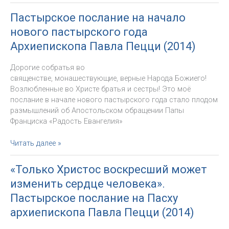
послание
Божиего
Архиепископа
Архиепархии
Пастырское послание на начало
Павла
Божией
нового пастырского года
Пецци
Матери
к
Архиепископа Павла Пецци (2014)
в
духовенству,
Москве
монашествующим
Дорогие собратья во
и
священстве, монашествующие, верные Народа Божиего!
верным
Возлюбленные во Христе братья и сестры! Это моё
Народа
послание в начале нового пастырского года стало плодом
Божиего
размышлений об Апостольском обращении Папы
Архиепархии
Франциска «Радость Евангелия»
Божией
Матери
Пастырское
Читать далее »
в
послание
Москве
на
«Только Христос воскресший может
начало
изменить сердце человека».
нового
пастырского
Пастырское послание на Пасху
года
архиепископа Павла Пецци (2014)
Архиепископа
Павла