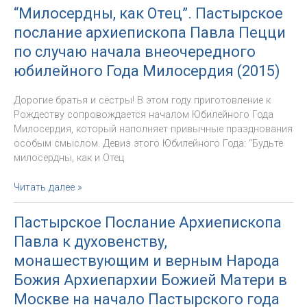
архиепископа
верным
“Милосердны, как Отец”. Пастырское
Павла
народа
послание архиепископа Павла Пецци
Пецци
Божия
на
по случаю начала внеочередного
Архиепархии
Великий
Божией
юбилейного Года Милосердия (2015)
пост
Матери
(2016)
в
Дорогие братья и сёстры! В этом году приготовление к
Москве
Рождеству сопровождается началом Юбилейного Года
(2016)
Милосердия, который наполняет привычные празднования
особым смыслом. Девиз этого Юбилейного Года: “Будьте
милосердны, как и Отец
“Милосердны,
Читать далее »
как
Отец”.
Пастырское Послание Архиепископа
Пастырское
Павла к духовенству,
послание
архиепископа
монашествующим и верным Народа
Павла
Божия Архиепархии Божией Матери в
Пецци
Москве на начало Пастырского года
по