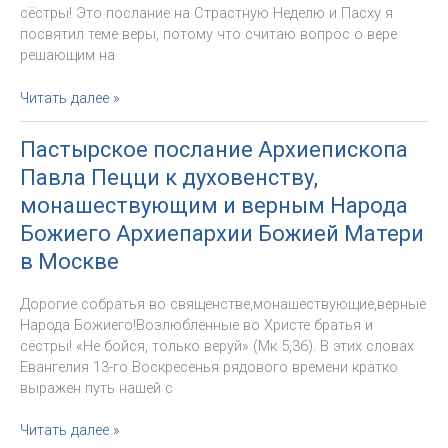
Матери
сёстры! Это послание на Страстную Неделю и Пасху я
в
посвятил теме веры, потому что считаю вопрос о вере
Москве
решающим на
на
начало
Пастырское
Читать далее »
Пастырского
послание
года
на
Пастырское послание Архиепископа
(2015)
Страстную
Павла Пецци к духовенству,
Неделю
и
монашествующим и верным Народа
на
Божиего Архиепархии Божией Матери
Пасху
в Москве
Архиепископа
Павла
Дорогие собратья во священстве,монашествующие,верные
Пецци
Народа Божиего!Возлюбленные во Христе братья и
к
сёстры! «Не бойся, только веруй» (Мк 5,36). В этих словах
духовенству,
Евангелия 13-го Воскресенья рядового времени кратко
монашествующим
выражен путь нашей с
и
верным
Пастырское
Читать далее »
Народа