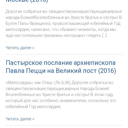
Дорогие собратья во священстве,монашествующие,верные
народа Божия!Возлюбленные во Христе братья и сёстры! В
Булле Папы Франциска, провозглашающей юбилейный Год
милосердия, написано, что «бывают моменты, когда мы
ещё настоятельнее призваны неотрывно глядеть […]
Пастырское
Читать далее »
послание
на
Пастырское послание архиепископа
Страстную
Павла Пецци на Великий пост (2016)
Неделю
и
«Милосердны, как Отец» (Лк 6,36) Дорогие собратья во
Пасху
священстве,монашествующие,верные Народа Божия!
Архиепископа
Возлюбленные во Христе братья и сёстры! В этом году,
Павла
который для нас особенно знаменателен, поскольку это
Пецци
юбилейный Год милосердия,
к
духовенству,
Пастырское
Читать далее »
монашествующим
послание
и