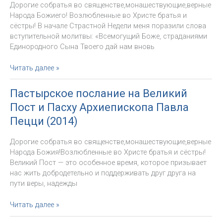
Дорогие собратья во священстве,монашествующие,верные
Пецци
Народа Божиего! Возлюбленные во Христе братья и
(2014)
сёстры! В начале Страстной Недели меня поразили слова
вступительной молитвы: «Всемогущий Боже, страданиями
Единородного Сына Твоего дай нам вновь
«Только
Читать далее »
Христос
воскресший
Пастырское послание на Великий
может
Пост и Пасху Архиепископа Павла
изменить
сердце
Пецци (2014)
человека».
Пастырское
Дорогие собратья во священстве,монашествующие,верные
послание
Народа Божия!Возлюбленные во Христе братья и сёстры!
на
Великий Пост — это особенное время, которое призывает
Пасху
нас жить добродетельно и поддерживать друг друга на
архиепископа
пути веры, надежды
Павла
Пецци
Пастырское
Читать далее »
(2014)
послание