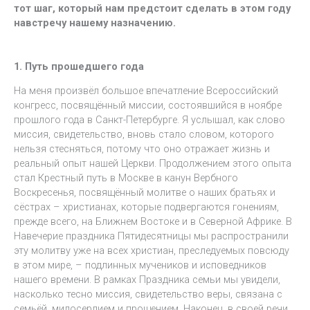
тот шаг, который нам предстоит сделать в этом году
навстречу нашему назначению.
1. Путь прошедшего года
На меня произвёл большое впечатление Всероссийский
конгресс, посвящённый миссии, состоявшийся в ноябре
прошлого года в Санкт-Петербурге. Я услышал, как слово
миссия, свидетельство, вновь стало словом, которого
нельзя стесняться, потому что оно отражает жизнь и
реальный опыт нашей Церкви. Продолжением этого опыта
стал Крестный путь в Москве в канун Вербного
Воскресенья, посвящённый молитве о наших братьях и
сёстрах – христианах, которые подвергаются гонениям,
прежде всего, на Ближнем Востоке и в Северной Африке. В
Навечерие праздника Пятидесятницы мы распространили
эту молитву уже на всех христиан, преследуемых повсюду
в этом мире, – подлинных мучеников и исповедников
нашего времени. В рамках Праздника семьи мы увидели,
насколько тесно миссия, свидетельство веры, связана с
семьёй, милосердием и прощением. Наконец, в своей речи