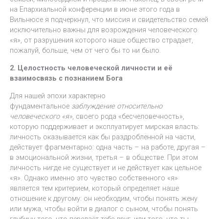
на Епархиальной конференции в июне этого года в
Вильнюсе я подчеркнул, что миссия и свидетельство семей
исключительно важны для возрождения человеческого
«я», от разрушения которого наше общество страдает,
пожалуй, больше, чем от чего бы то ни было.
2. Целостность человеческой личности и её
взаимосвязь с познанием Бога
Для нашей эпохи характерно
фундаментальное
заблуждение относительно
человеческого «я»
, своего рода «бесчеловечность»,
которую поддерживает и эксплуатирует мирская власть:
личность оказывается как бы раздробленной на части,
действует фрагментарно: одна часть – на работе, другая –
в эмоциональной жизни, третья – в обществе. При этом
личность нигде не существует и не действует как цельное
«я». Однако именно это чувство собственного «я»
является тем критерием, который определяет наше
отношение к другому: он необходим, чтобы понять жену
или мужа, чтобы войти в диалог с сыном, чтобы понять
глубину того, что передаёт тебе друг, или того, что ты