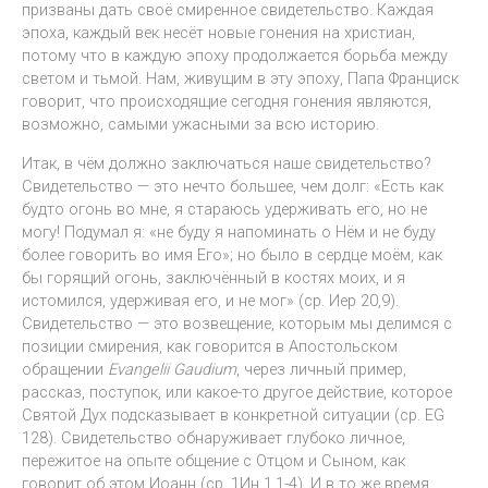
призваны дать своё смиренное свидетельство. Каждая
эпоха, каждый век несёт новые гонения на христиан,
потому что в каждую эпоху продолжается борьба между
светом и тьмой. Нам, живущим в эту эпоху, Папа Франциск
говорит, что происходящие сегодня гонения являются,
возможно, самыми ужасными за всю историю.
Итак, в чём должно заключаться наше свидетельство?
Свидетельство — это нечто большее, чем долг: «Есть как
будто огонь во мне, я стараюсь удерживать его, но не
могу! Подумал я: «не буду я напоминать о Нём и не буду
более говорить во имя Его»; но было в сердце моём, как
бы горящий огонь, заключённый в костях моих, и я
истомился, удерживая его, и не мог» (ср. Иер 20,9).
Свидетельство — это возвещение, которым мы делимся с
позиции смирения, как говорится в Апостольском
обращении
Evangelii Gaudium
, через личный пример,
рассказ, поступок, или какое-то другое действие, которое
Святой Дух подсказывает в конкретной ситуации (ср. EG
128). Свидетельство обнаруживает глубоко личное,
пережитое на опыте общение с Отцом и Сыном, как
говорит об этом Иоанн (ср. 1Ин 1,1-4). И в то же время