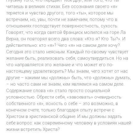
читаешь в великих стихах. Без осознания своего «я»
теряется и чувство другого, того «ты», которое мы
встречаем, но, увы, почти не замечаем, потому что в
отношениях господствует поверхностность, сухость.
Говорят, что когда святой Франциск молился на горе Ла
Верна, он повторял всего два слова: «Кто я? Кто Ты?». И
действительно: кто «я»? Чего «я» на самом деле хочу?
Сегодня это стало неясным. Каждый по-своему чувствует
желание быть, реализовать себя, самоутвердиться. Но на
что направляется это желание и что может его по-
настоящему удовлетворить? Мы знаем, чего хотят от нас
другие – какими мы «должны» быть, что «должны» думать,
– но часто сами не знаем, кем являемся на самом деле.
Содержание слова «я» стало просто социальной
условностью. Обрести себя, «завоевать» очевидность
собственного «я», ясность о себе – это возможно, в
конечном счете, только благодаря опыту встречи с
Христом в христианской общине. И мы должны задать
себе вопрос: как современному человеку в условиях нашей
жизни встретить Христа?