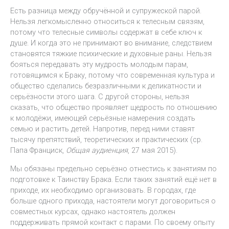
Есть разница между обручённой и супружеской парой.
Нельзя легкомысленно относиться к телесным связям,
потому что телесные символы содержат в себе ключ к
душе. И когда это не принимают во внимание, следствием
становятся тяжкие психические и духовные раны. Нельзя
бояться передавать эту мудрость молодым парам,
готовящимся к Браку, потому что современная культура и
общество сделались безразличными к деликатности и
серьёзности этого шага. С другой стороны, нельзя
сказать, что общество проявляет щедрость по отношению
к молодёжи, имеющей серьёзные намерения создать
семью и растить детей. Напротив, перед ними ставят
тысячу препятствий, теоретических и практических (ср.
Папа Франциск,
Общая аудиенция
, 27 мая 2015).
Мы обязаны предельно серьёзно отнестись к занятиям по
подготовке к Таинству Брака. Если таких занятий ещё нет в
приходе, их необходимо организовать. В городах, где
больше одного прихода, настоятели могут договориться о
совместных курсах, однако настоятель должен
поддерживать прямой контакт с парами. По своему опыту