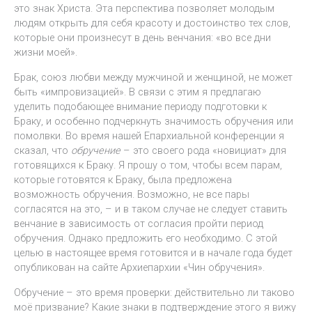
это знак Христа. Эта перспектива позволяет молодым
людям открыть для себя красоту и достоинство тех слов,
которые они произнесут в день венчания: «во все дни
жизни моей».
Брак, союз любви между мужчиной и женщиной, не может
быть «импровизацией». В связи с этим я предлагаю
уделить подобающее внимание периоду подготовки к
Браку, и особенно подчеркнуть значимость обручения или
помолвки. Во время нашей Епархиальной конференции я
сказал, что
обручение
– это своего рода «новициат» для
готовящихся к Браку. Я прошу о том, чтобы всем парам,
которые готовятся к Браку, была предложена
возможность обручения. Возможно, не все пары
согласятся на это, – и в таком случае не следует ставить
венчание в зависимость от согласия пройти период
обручения. Однако предложить его необходимо. С этой
целью в настоящее время готовится и в начале года будет
опубликован на сайте Архиепархии «Чин обручения».
Обручение – это время проверки: действительно ли таково
моё призвание? Какие знаки в подтверждение этого я вижу