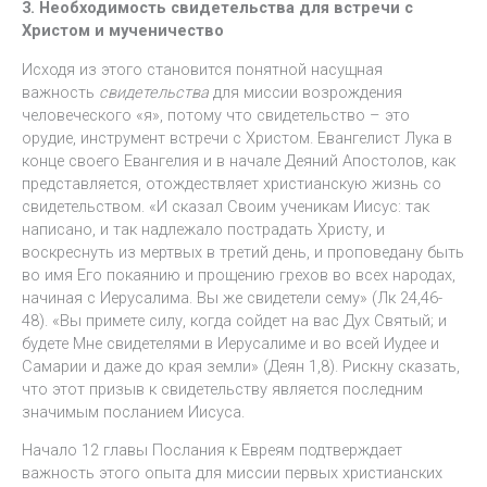
3. Необходимость свидетельства для встречи с
Христом и мученичество
Исходя из этого становится понятной насущная
важность
свидетельства
для миссии возрождения
человеческого «я», потому что свидетельство – это
орудие, инструмент встречи с Христом. Евангелист Лука в
конце своего Евангелия и в начале Деяний Апостолов, как
представляется, отождествляет христианскую жизнь со
свидетельством. «И сказал Своим ученикам Иисус: так
написано, и так надлежало пострадать Христу, и
воскреснуть из мертвых в третий день, и проповедану быть
во имя Его покаянию и прощению грехов во всех народах,
начиная с Иерусалима. Вы же свидетели сему» (Лк 24,46-
48). «Вы примете силу, когда сойдет на вас Дух Святый; и
будете Мне свидетелями в Иерусалиме и во всей Иудее и
Самарии и даже до края земли» (Деян 1,8). Рискну сказать,
что этот призыв к свидетельству является последним
значимым посланием Иисуса.
Начало 12 главы Послания к Евреям подтверждает
важность этого опыта для миссии первых христианских