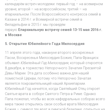
календарём встреч молодежи: первый год – на всемирном
уровне, второй – на всероссийском, третий – на
епархиальном. После Всероссийского конгресса семей в
Казани в 2014 г. и Всемирной встречи семей в
Филадельфии в 2015 г. мы проведём
первую
Епархиальную встречу семей 13-15 мая 2016 г.
в Москве
.
5. Открытие Юбилейного Года Милосердия
11 апреля этого года, накануне второго воскресенья
Пасхи, Воскресенья Милосердия Божия, Папа Франциск
объявил
Юбилейный Год Милосердия
, который откроется
8 декабря, в торжество Непорочного Зачатия Пресвятой
Девы Марии. Эта дата особенно важна для нашей
поместной Церкви, потому что Непорочно Зачатая
является покровительницей нашей Архиепархии.
Юбилейный Год начнётся, когда Святейший Отец откроет
Святые врата в соборе Святого Петра в Риме. Однако
Папа пожелал, чтобы во всех кафедральных соборах всего
мира также открылись свои особые врата Милосердия
Божия – символ тех врат в римской базилике, открытых на