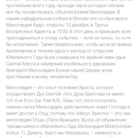
протяжении всего года, проходя через которые человек
мог бы почувствовать объятия Божия Милосердия. В
нашем кафедральном соборе в Москве эти особые врата
Милосердия будут открыты 13 декабря, в Третье
Воскресенье Адвента, в 10.00. В этот день я призываю всех
присоединиться к этому событию – если не лично, то хотя
бы молитвенно. Также предписываю, чтобы во всех храмах
Архиепархии в течение одного месяца от открытия
Юбилейного Года была совершена по крайней мере одна
Святая Месса в намерении изобильного дарования
благодати Милосердия Божия нашей Церкви, всем
христианам и всему человечеству.
Милосердие – это опыт познания Христа, которое
осуществляет Дух Святой: «Кто Духа Христова не имеет,
тот и не Его» (ср. Рим 8,9). Лишь тот, кого коснулась
нежная ласка Милосердия, действительно знает Господа и
имеет доступ к Отцу, потому что «Иисус Христос – это лик
милосердия Отца» (Папа Франциск,
Булла об объявлении
Чрезвычайного Юбилейного Года Милосердия
Misericordiae
Vultus, 1). Думать, будто мы безгрешны, – наивность и