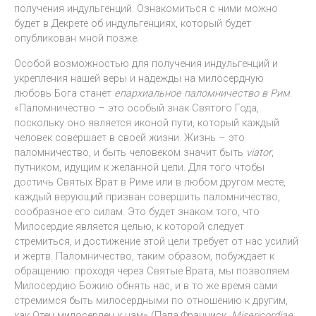
получения индульгенций. Ознакомиться с ними можно
будет в Декрете об индульгенциях, который будет
опубликован мной позже.
Особой возможностью для получения индульгенций и
укрепления нашей веры и надежды на милосердную
любовь Бога станет
епархиальное паломничество в Рим
.
«Паломничество – это особый знак Святого Года,
поскольку оно является иконой пути, который каждый
человек совершает в своей жизни. Жизнь – это
паломничество, и быть человеком значит быть
viator
,
путником, идущим к желанной цели. Для того чтобы
достичь Святых Врат в Риме или в любом другом месте,
каждый верующий призван совершить паломничество,
сообразное его силам. Это будет знаком того, что
Милосердие является целью, к которой следует
стремиться, и достижение этой цели требует от нас усилий
и жертв. Паломничество, таким образом, побуждает к
обращению: проходя через Святые Врата, мы позволяем
Милосердию Божию обнять нас, и в то же время сами
стремимся быть милосердными по отношению к другим,
как Отец милосерден к нам» (Папа Франциск,
Misericordiae