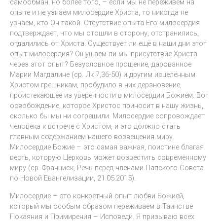
самообман, но более того, – если мы не переживём на
опыте и не узнаем милосердие Христа, то никогда не
узнаем, кто Он такой. Отсутствие опыта Его милосердия
подтверждает, что мы отошли в сторону, отстранились,
отдалились от Христа. Существует ли ещё в наши дни этот
опыт милосердия? Ощущаем ли мы присутствие Христа
через этот опыт? Безусловное прощение, дарованное
Марии Магдалине (ср. Лк 7,36-50) и другим исцелённым
Христом грешникам, пробудило в них дерзновение,
проистекающее из уверенности в милосердии Божием. Вот
освобождение, которое Христос приносит в нашу жизнь,
сколько бы мы ни согрешили. Милосердие сопровождает
человека к встрече с Христом, и это должно стать
главным содержанием нашего возвещения миру.
Милосердие Божие – это самая важная, поистине благая
весть, которую Церковь может возвестить современному
миру (ср. Франциск, Речь перед членами Папского Совета
по Новой Евангелизации, 21.05.2015).
Милосердие – это конкретный опыт любви Божией,
который мы особым образом переживаем в Таинстве
Покаяния и Примирения – Исповеди. Я призываю всех