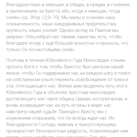
благодушествую в немощах, в обидах, в нуждах, в гонениях,
в притеснениях за Христа, ибо, когда я немощен, тогда
силён» (ср. 2Кор 12,9–10). Мы малы и сознаем нашу
ограниченность, наши каждодневные предательства,
хрупкость наших усилий. Однако вслед за Павлом мы
уверены: Отец избрал нас такими, какие мы есть, чтобы
благодаря этому с ещё большей ясностью открылось, что
только Он по-настоящему силён.
Поэтому в течение Юбилейного Года Милосердия станем
просить Бога о том, чтобы Христос был центром нашей
жизни, чтобы Он поддерживал нас на каждом шагу и помог
на собственном опыте пережить освобождение от греха и
зла, отягощающего нас. Желаю вам проделать путь этого
Юбилейного Года в объятиях Христова милосердия,
достигающего нас через общину Церкви, которая вновь и
вновь возвращает нас на путь истины и ведёт нас
навстречу нашей судьбе. Приходя к Христу, мы с
изумлением открываем, что Он всегда ждал нас. Из
благодарности Господу, живому и присутствующему,
произрастает бескорыстная щедрость, позволяющая нам