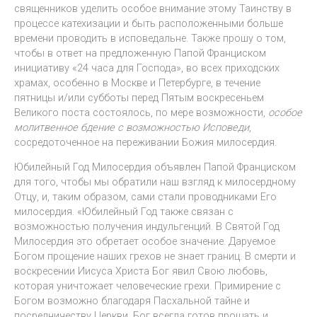
священников уделить особое внимание этому Таинству в
процессе катехизации и быть расположенными больше
времени проводить в исповедальне. Также прошу о том,
чтобы в ответ на предложенную Папой Франциском
инициативу «24 часа для Господа», во всех приходских
храмах, особенно в Москве и Петербурге, в течение
пятницы и/или субботы перед Пятым воскресеньем
Великого поста состоялось, по мере возможности,
особое
молитвенное бдение с возможностью Исповеди
,
сосредоточенное на переживании Божия милосердия.
Юбилейный Год Милосердия объявлен Папой Франциском
для того, чтобы мы обратили наш взгляд к милосердному
Отцу, и, таким образом, сами стали проводниками Его
милосердия. «Юбилейный Год также связан с
возможностью получения индульгенций. В Святой Год
Милосердия это обретает особое значение. Даруемое
Богом прощение наших грехов не знает границ. В смерти и
воскресении Иисуса Христа Бог явил Свою любовь,
которая уничтожает человеческие грехи. Примирение с
Богом возможно благодаря Пасхальной тайне и
посредничеству Церкви. Бог всегда готов прощать и