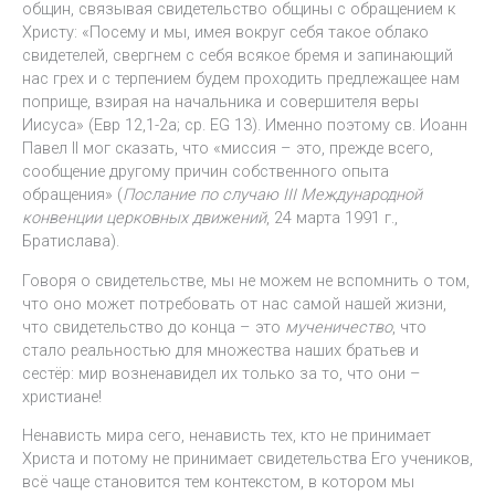
общин, связывая свидетельство общины с обращением к
Христу: «Посему и мы, имея вокруг себя такое облако
свидетелей, свергнем с себя всякое бремя и запинающий
нас грех и с терпением будем проходить предлежащее нам
поприще, взирая на начальника и совершителя веры
Иисуса» (Евр 12,1-2а; ср. EG 13). Именно поэтому св. Иоанн
Павел II мог сказать, что «миссия – это, прежде всего,
сообщение другому причин собственного опыта
обращения» (
Послание по случаю III Международной
конвенции церковных движений
, 24 марта 1991 г.,
Братислава).
Говоря о свидетельстве, мы не можем не вспомнить о том,
что оно может потребовать от нас самой нашей жизни,
что свидетельство до конца – это
мученичество
, что
стало реальностью для множества наших братьев и
сестёр: мир возненавидел их только за то, что они –
христиане!
Ненависть мира сего, ненависть тех, кто не принимает
Христа и потому не принимает свидетельства Его учеников,
всё чаще становится тем контекстом, в котором мы