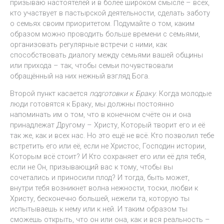
призываю настоятелей и в более широком смысле – всех,
кто участвует в пастырской деятельности, сделать заботу
о семьях своим приоритетом. Подумайте о том, каким
образом можно проводить больше времени с семьями,
организовать регулярные встречи с ними, как
способствовать диалогу между семьями вашей общины
или прихода – так, чтобы семьи почувствовали
обращённый на них нежный взгляд Бога.
Второй пункт касается
подготовки к Браку
. Когда молодые
люди готовятся к Браку, мы должны постоянно
напоминать им о том, что в конечном счёте он и она
принадлежат Другому – Христу, Который творит его и её
так же, как и всех нас. Но это ещё не всё. Кто позволил тебе
встретить его или её, если не Христос, Господин истории,
Которым всё стоит? И Кто сохраняет его или её для тебя,
если не Он, призывающий вас к тому, чтобы вы
сочетались и приносили плод? И тогда, быть может,
внутри тебя возникнет волна нежности, тоски, любви к
Христу, бесконечно большей, нежели та, которую ты
испытываешь к нему или к ней. И таким образом ты
сможешь открыть, что он или она, как и вся реальность –