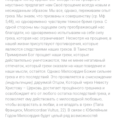
неустанно предлагает нам Своё прощение всегда новым и
неожиданным образом. Мы все, однако, переживаем опыт
греха. Мы знаем, что призваны к совершенству (ср. Мф
5,48), но одновременно чувствуем тяжкое бремя греха. С
одной стороны мы ощущаем силу преображающей нас
благодати, но одновременно испытываем на себе силу
греха, которая нас ограничивает. Несмотря на прощение, в
нашей жизни присутствуют противоречия, которые
являются следствиями наших грехов. В Таинстве
Примирения Бог прощает наши грехи, которые
действительно уничтожаются; тем не менее негативный
отпечаток, который грехи оказали на наше поведение и
наши мысли, остаётся. Однако Милосердие Божие сильнее
греха и его последствий. Это проявляется в
снисхождении
(индульгенции)
, даруемой Отцом, Который через Невесту
Христову – Церковь достигает прощённого грешника и
освобождает его от любого остатка последствий греха, и
позволяет ему действовать с милосердной любовью,
чтобы возрастать в любви, а не впадать в грех» (Папа
Франциск, Misericordiae Vultus, 22). В связи с Юбилейным
Годом Милосердия будет целый ряд возможностей