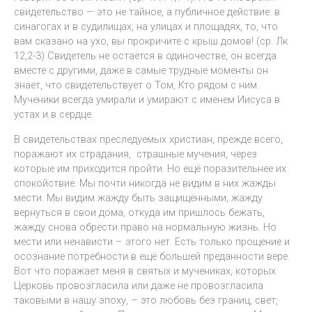
свидетельство — это не тайное, а публичное действие: в
синагогах и в судилищах, на улицах и площадях, то, что
вам сказано на ухо, вы прокричите с крыш домов! (cр. Лк
12,2-3) Свидетель не остаётся в одиночестве, он всегда
вместе с другими, даже в самые трудные моменты он
знает, что свидетельствует о Том, Кто рядом с ним.
Мученики всегда умирали и умирают с именем Иисуса в
устах и в сердце.
В свидетельствах преследуемых христиан, прежде всего,
поражают их страдания, страшные мучения, через
которые им приходится пройти. Но ещё поразительнее их
спокойствие. Мы почти никогда не видим в них жажды
мести. Мы видим жажду быть защищёнными, жажду
вернуться в свои дома, откуда им пришлось бежать,
жажду снова обрести право на нормальную жизнь. Но
мести или ненависти – этого нет. Есть только прощение и
осознание потребности в ещё большей преданности вере.
Вот что поражает меня в святых и мучениках, которых
Церковь провозгласила или даже не провозгласила
таковыми в нашу эпоху, – это любовь без границ, свет,