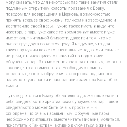
могу сказать, что для некоторых пар такие занятия стали
подлинным открытием красоты призвания к Браку,
поводом для возвращения в Церковь, возможностью
принять всерьёз свою жизнь, толчком к возрождению и
воспитанию своей веры. Нужно также иметь в виду, что
некоторые пары уже какое-то время живут вместе и уже
имеют опыт интимной близости, даже при том, что не
знают друг друга по-настоящему. Я не думаю, что для
таких пар нужны какие-то специальные подготовительные
встречи, отличающиеся от занятий по подготовке
обручённых пар. Это может показаться странным, но опыт
говорит, что это именно так. Необходимо помочь
осознать ценность обручения как периода подлинного
взаимного узнавания и распознания замысла Бога об их
жизни.
Путь подготовки к Браку обязательно должен включать в
себя свидетельство христианских супружеских пар. Такое
свидетельство может быть очень простым – и
одновременно очень насыщенным. Обручённые пары
необходимо приглашать вместе читать Писание, молиться,
приступать к Таинствам, активно включаться в жизнь