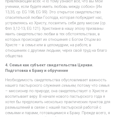
привлекающий всех: «По тому узнают все, что вы Мои
ученики, если будете иметь любовь между собою» (Ин
13,35; ср. EG 198; EG 99). Это открытое свидетельство
спасительной любви Господа, которая побуждает нас,
устремляясь ко Христу, посвятить себя делу миссии (ср.
Флп 3,12-13; EG 121). Христиане в нашу эпоху призваны
явить свидетельство любви в тех обстоятельствах, в
которых происходят их отношения с Богом Отцом во
Христе – в семье или в целомудрии, на работе, в
отношениях с другими людьми, через свой труд на благо
общества.
4. Семья как субъект свидетельства Церкви.
Подготовка к Браку и обручение
Необходимость свидетельства обусловливает важность
нашего пастырского служения
семьям
, потому что семья
– миссионер по природе, она свидетельствует о Христе и
воспитывает веру. В начале нового пастырского года я
хотел бы предложить несколько практических пунктов для
размышлений в связи с нашей пастырской работой с
семьями и парами, готовящимися к Браку. Прежде всего, я