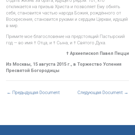
отдать жизнь за брата, идущего рядом. Тот, кто
откликается на призыв Христа и позволяет Ему обнять
себя, становится частью народа Божия, рождённого от
Воскресения, становится руками и сердцем Церкви, идущей
в мир.
Примите мое благословение на предстоящий Пастырский
год — во имя † Отца, и † Сына, и † Святого Духа.
† Архиепископ Павел Пецци
Из Москвы, 15 августа 2015 г., в Торжество Успения
Пресвятой Богородицы
←
Предыдущая Document
Следующая Document
→