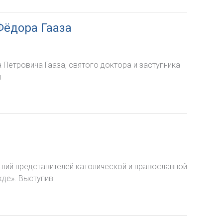
Фёдора Гааза
 Петровича Гааза, святого доктора и заступника
и
вший представителей католической и православной
де». Выступив