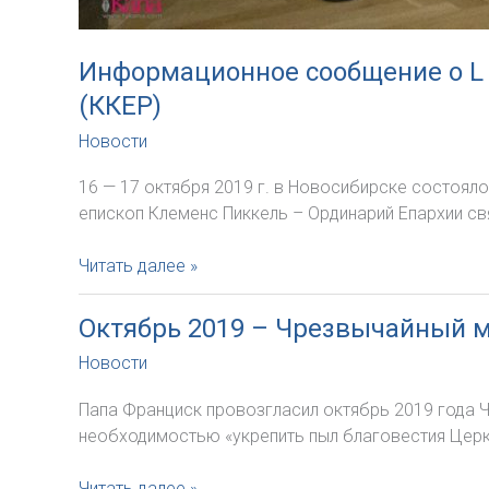
Информационное сообщение о L
(ККЕР)
Новости
16 — 17 октября 2019 г. в Новосибирске состоял
епископ Клеменс Пиккель – Ординарий Епархии св
Информационное
Читать далее »
сообщение
о
Октябрь 2019 – Чрезвычайный 
L
Новости
пленарном
заседании
Папа Франциск провозгласил октябрь 2019 года Ч
Конференции
необходимостью «укрепить пыл благовестия Церк
католических
епископов
Октябрь
Читать далее »