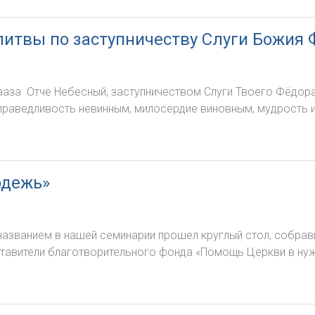
литвы по заступничеству Слуги Божия 
Гааза Отче Небесный, заступничеством Слуги Твоего Фёдора
праведливость невинным, милосердие виновным, мудрость 
одежь»
названием в нашей семинарии прошел круглый стол, собра
ставители благотворительного фонда «Помощь Церкви в нуж