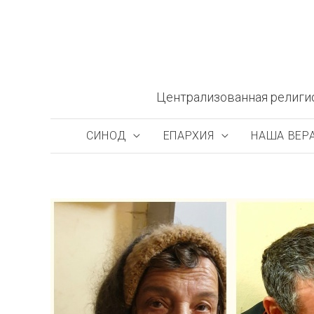
Перейти
к
содержимому
Централизованная религи
СИНОД
ЕПАРХИЯ
НАША ВЕР