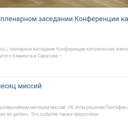
 пленарном заседании Конференции ка
ось L пленарное заседание Конференции католических еписк
ятого Климента в Саратове –
месяц миссий
резвычайным месяцем миссий. Об этом решении Понтифик об
ви ad gentes». Это событие также приурочено