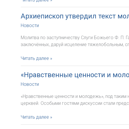
России
2019
(ККЕР)
–
Архиепископ утвердил текст мо
Чрезвычайный
Новости
месяц
миссий
Молитва по заступничеству Слуги Божьего Ф. П. 
заключённых, даруй исцеление тяжелобольным, с
Архиепископ
Читать далее »
утвердил
текст
«Нравственные ценности и мол
молитвы
Новости
по
заступничеству
«Нравственные ценности и молодежь», под таким 
Слуги
церквей. Особыми гостями дискуссии стали пред
Божия
Фёдора
«Нравственные
Читать далее »
Гааза
ценности