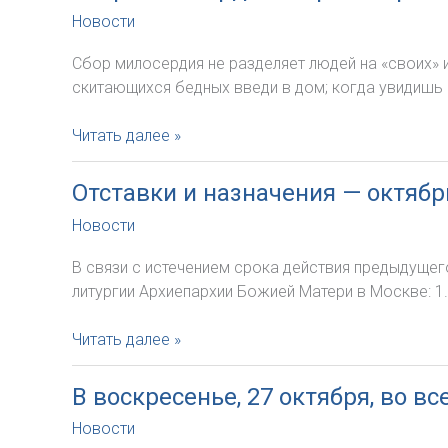
Новости
Сбор милосердия не разделяет людей на «своих» и
скитающихся бедных введи в дом; когда увидишь 
Сбор
Читать далее »
милосердия
в
Отставки и назначения — октябр
Архиепархии
Новости
—
если
В связи с истечением срока действия предыдущег
вы
литургии Архиепархии Божией Матери в Москве: 1.
не
смогли
Отставки
Читать далее »
принять
и
участие
назначения
В воскресенье, 27 октября, во 
—
Новости
октябрь