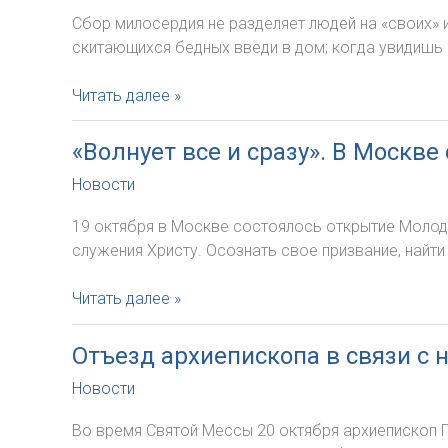
2019
Сбор милосердия не разделяет людей на «своих» и
скитающихся бедных введи в дом; когда увидишь
В
Читать далее »
воскресенье,
27
«Волнует все и сразу». В Москв
октября,
Новости
во
всех
19 октября в Москве состоялось открытие Молод
приходах
служения Христу. Осознать свое призвание, найти
Архиепархии
пройдёт
«Волнует
Читать далее »
Сбор
все
милосердия
и
Отъезд архиепископа в связи с
сразу».
Новости
В
Москве
Во время Святой Мессы 20 октября архиепископ П
состоялось