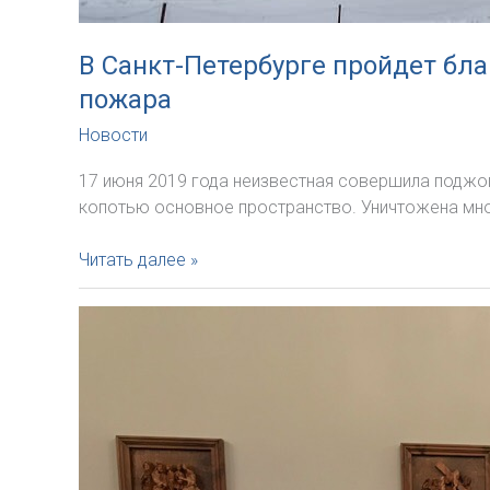
В Санкт-Петербурге пройдет бл
пожара
Новости
17 июня 2019 года неизвестная совершила поджо
копотью основное пространство. Уничтожена мног
В
Читать далее »
Санкт-
Петербурге
пройдет
благотворительный
концерт
для
восстановления
храма