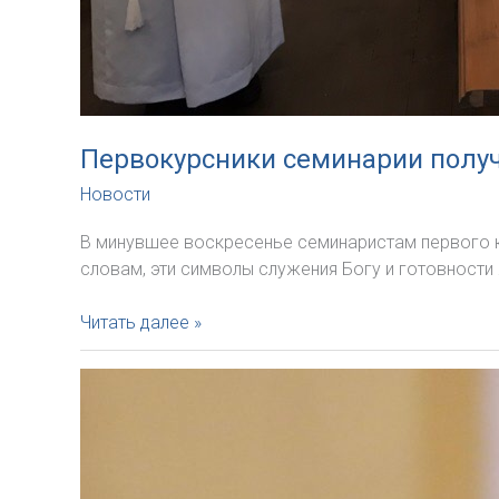
Первокурсники семинарии полу
Новости
В минувшее воскресенье семинаристам первого к
словам, эти символы служения Богу и готовност
Первокурсники
Читать далее »
семинарии
получили
альбы
и
Библии