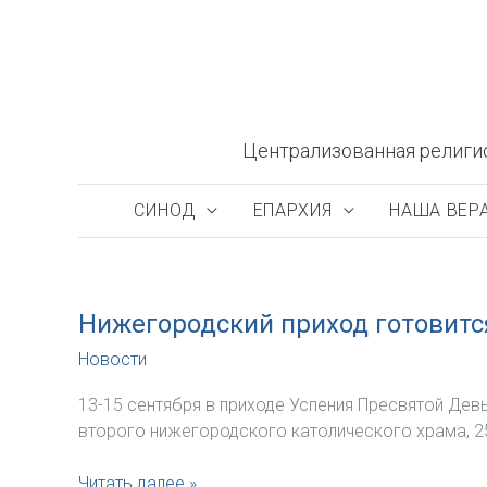
Перейти
к
содержимому
Централизованная религи
СИНОД
ЕПАРХИЯ
НАША ВЕР
Нижегородский приход готовитс
Новости
13-15 сентября в приходе Успения Пресвятой Де
второго нижегородского католического храма, 25
Нижегородский
Читать далее »