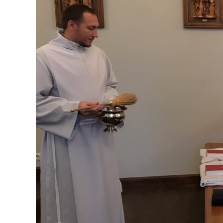
Посещения
после
пожара