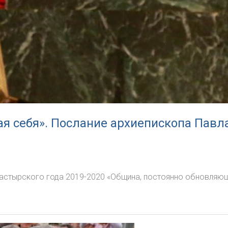
я себя». Послание архиепископа Павла
астырского года 2019-2020 «Община, постоянно обновляюща