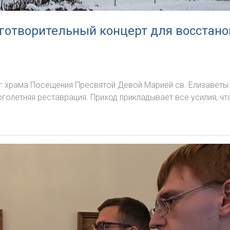
аготворительный концерт для восстан
г храма Посещения Пресвятой Девой Марией св. Елизаветы
олетняя реставрация. Приход прикладывает все усилия, ч