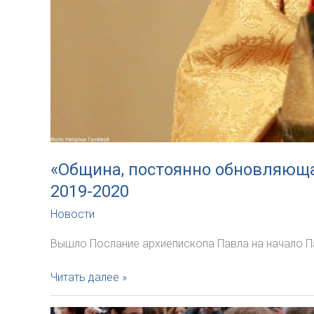
«Община, постоянно обновляюща
2019-2020
Новости
Вышло Послание архиепископа Павла на начало П
«Община,
Читать далее »
постоянно
обновляющая