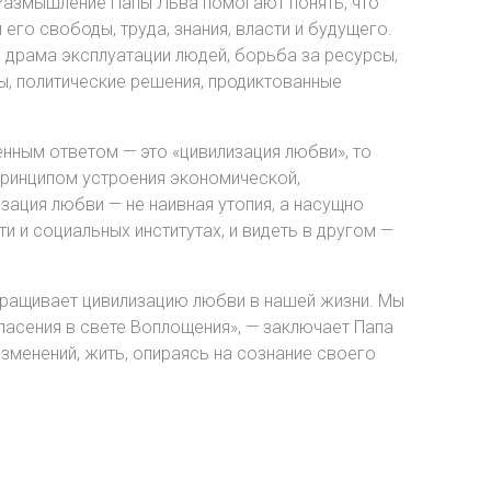
Размышление Папы Льва помогают понять, что
его свободы, труда, знания, власти и будущего.
 драма эксплуатации людей, борьба за ресурсы,
, политические решения, продиктованные
нным ответом — это «цивилизация любви», то
принципом устроения экономической,
зация любви — не наивная утопия, а насущно
 и социальных институтах, и видеть в другом —
зращивает цивилизацию любви в нашей жизни. Мы
пасения в свете Воплощения», — заключает Папа
зменений, жить, опираясь на сознание своего