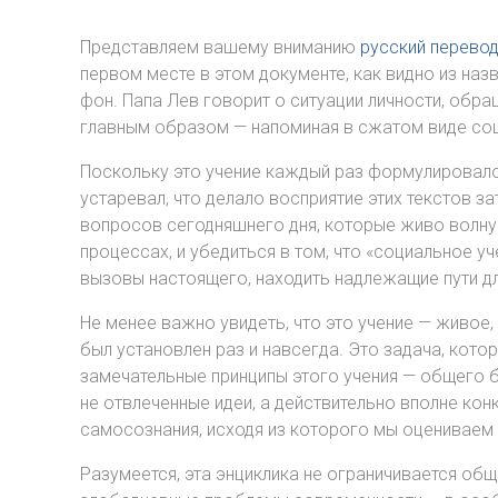
Представляем вашему вниманию
русский перевод
первом месте в этом документе, как видно из назв
фон. Папа Лев говорит о ситуации личности, обр
главным образом — напоминая в сжатом виде соци
Поскольку это учение каждый раз формулировалос
устаревал, что делало восприятие этих текстов з
вопросов сегодняшнего дня, которые живо волну
процессах, и убедиться в том, что «социальное у
вызовы настоящего, находить надлежащие пути дл
Не менее важно увидеть, что это учение — живое
был установлен раз и навсегда. Это задача, кото
замечательные принципы этого учения — общего б
не отвлеченные идеи, а действительно вполне кон
самосознания, исходя из которого мы оцениваем 
Разумеется, эта энциклика не ограничивается общ