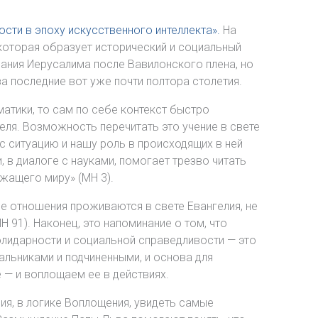
ости в эпоху искусственного интеллекта».
На
, которая образует исторический и социальный
ания Иерусалима после Вавилонского плена, но
 последние вот уже почти полтора столетия.
атики, то сам по себе контекст быстро
теля. Возможность перечитать это учение в свете
 ситуацию и нашу роль в происходящих в ней
, в диалоге с науками, помогает трезво читать
жащего миру» (MH 3).
ые отношения проживаются в свете Евангелия, не
 91). Наконец, это напоминание о том, что
олидарности и социальной справедливости — это
альниками и подчиненными, и основа для
 — и воплощаем ее в действиях.
ия, в логике Воплощения, увидеть самые