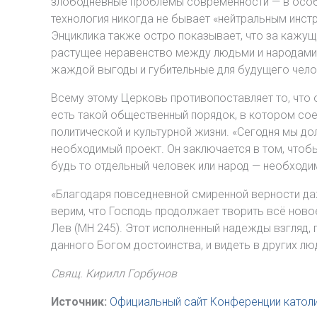
злободневные проблемы современности — в особе
технология никогда не бывает «нейтральным инстр
Энциклика также остро показывает, что за кажу
растущее неравенство между людьми и народами,
жаждой выгоды и губительные для будущего чело
Всему этому Церковь противопоставляет то, что 
есть такой общественный порядок, в котором со
политической и культурной жизни. «Сегодня мы до
необходимый проект. Он заключается в том, чтобы
будь то отдельный человек или народ — необходи
«Благодаря повседневной смиренной верности да
верим, что Господь продолжает творить всё ново
Лев (MH 245). Этот исполненный надежды взгляд, 
данного Богом достоинства, и видеть в других лю
Свящ. Кирилл Горбунов
Источник:
Официальный сайт Конференции катол