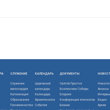
РА
СЛУЖЕНИЕ
КАЛЕНДАРЬ
ДОКУМЕНТЫ
НОВОС
Служение
Церковный
Святой Престол
Новости
милосердия
календарь
Вселенские Соборы
Анонсы
Катехизация
Календарь
Епархия
Интервь
Образование
Архиепископа
Конференция епископов
Видео
Паломничества
События
Бланки
Архив