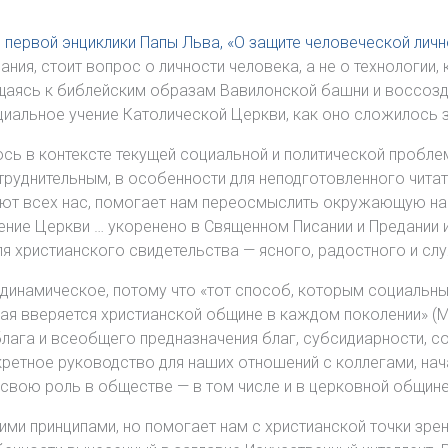
 первой энциклики Папы Льва, «О защите человеческой личн
ания, стоит вопрос о личности человека, а не о технологии
ащаясь к библейским образам Вавилонской башни и воссозд
альное учение Католической Церкви, как оно сложилось за
ь в контексте текущей социальной и политической проблем
атруднительным, в особенности для неподготовленного чита
ют всех нас, помогает нам переосмыслить окружающую нас
чение Церкви … укоренено в Священном Писании и Предании и
я христианского свидетельства — ясного, радостного и слу
, динамическое, потому что «тот способ, которым социальн
рая вверяется христианской общине в каждом поколении» (MH
лага и всеобщего предназначения благ, субсидиарности, с
кретное руководство для наших отношений с коллегами, нач
свою роль в обществе — в том числе и в церковной общине
ими принципами, но помогает нам с христианской точки зрен