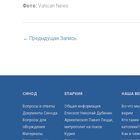
Фото:
Vatican News
←
Предыдущая Запись
СИНОД
ЕПАРХИЯ
НАША ВЕ
Вопросы и ответы
Общая информация
Во что мы
Документы Синода
Епископ Николай Дубинин
верим
Вопросы для
Архиепископ Павел Пецци,
Кто такие
обсуждения
митрополит на покое
католики?
Материалы
Курия
Как и чем