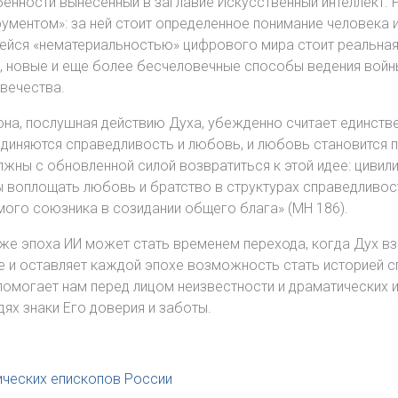
нности вынесенный в заглавие Искусственный интеллект. 
ументом»: за ней стоит определенное понимание человека и 
щейся «нематериальностью» цифрового мира стоит реальная
 новые и еще более бесчеловечные способы ведения войны
вечества.
она, послушная действию Духа, убежденно считает единстве
единяются справедливость и любовь, и любовь становится 
лжны с обновленной силой возвратиться к этой идее: цивили
 воплощать любовь и братство в структурах справедливости
мого союзника в созидании общего блага» (MH 186).
же эпоха ИИ может стать временем перехода, когда Дух в
е и оставляет каждой эпохе возможность стать историей с
помогает нам перед лицом неизвестности и драматических и
дях знаки Его доверия и заботы.
ических епископов России