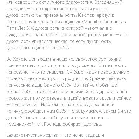
или совершить акт личного благочестия. Сегодняшний
праздник — это откровение о том, какой именно
духовностью мы призваны жить. Как подчеркнул в
недавно опубликованной энциклике Magnifica humanitas
Папа Лев XIV, духовность, в которой мы отчаянно
нуждаемся в раздробленном и разобщенном мире, — это
духовность евхаристическая, то есть духовность
церковного единства в любви.
Во Христе Бог входит в наше человеческое состояние,
принимает его до конца, вплоть до смерти. Он не просто
исправляет что-то снаружи. Он берет нашу поврежденную,
страдающую, смертную природу и преображает её через
принесение в дар Самого Себя. Вот тайна любви: Бог
отдает Себя, чтобы мы стали иными. Этот дар, эта тайна
продолжает присутствовать и действовать здесь и сейчас
— в Евхаристии. На этом алтаре Господь реально и
истинно сообщает нам Себя. Но задумаемся: зачем Он это
делает? Только ли чтобы утешить каждого из нас
поодиночке? Нет. Господь собирает Церковь.
Евхаристическая жертва — это не награда для