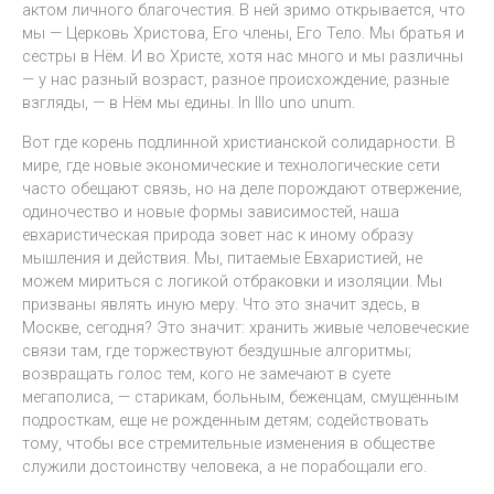
актом личного благочестия. В ней зримо открывается, что
мы — Церковь Христова, Его члены, Его Тело. Мы братья и
сестры в Нём. И во Христе, хотя нас много и мы различны
— у нас разный возраст, разное происхождение, разные
взгляды, — в Нём мы едины. In Illo uno unum.
Вот где корень подлинной христианской солидарности. В
мире, где новые экономические и технологические сети
часто обещают связь, но на деле порождают отвержение,
одиночество и новые формы зависимостей, наша
евхаристическая природа зовет нас к иному образу
мышления и действия. Мы, питаемые Евхаристией, не
можем мириться с логикой отбраковки и изоляции. Мы
призваны являть иную меру. Что это значит здесь, в
Москве, сегодня? Это значит: хранить живые человеческие
связи там, где торжествуют бездушные алгоритмы;
возвращать голос тем, кого не замечают в суете
мегаполиса, — старикам, больным, беженцам, смущенным
подросткам, еще не рожденным детям; содействовать
тому, чтобы все стремительные изменения в обществе
служили достоинству человека, а не порабощали его.