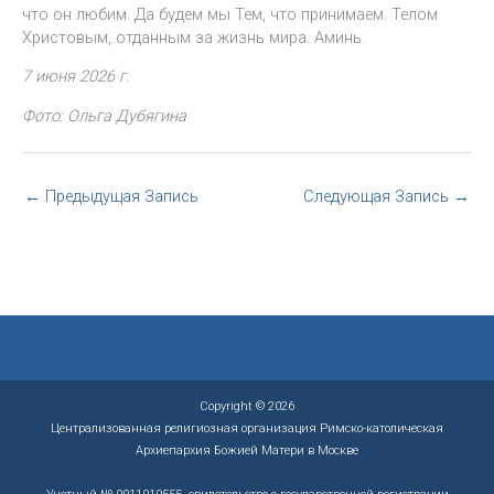
что он любим. Да будем мы Тем, что принимаем. Телом
Христовым, отданным за жизнь мира. Аминь.
7 июня 2026 г.
Фото: Ольга Дубягина
←
Предыдущая Запись
Следующая Запись
→
Copyright © 2026
Централизованная религиозная организация Римско-католическая
Архиепархия Божией Матери в Москве