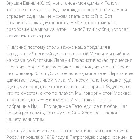
Вкушая Единый Хлеб, мы становимся единым Телом,
которое отвечает за судьбу каждого своего члена. Если
страдает один, мы не можем спать спокойно. Вот
евхаристическая духовность. Не бегство от мира, а
преображение мира изнутри — силой той любви, которая
заквашена на жертве.
И именно поэтому столь важна наша традиция в
сегодняшний великий день: после этой Мессы мы выйдем
из храма со Святыми Дарами. Евхаристическая процессия
— это не просто благочестивое шествие, не ностальгия и
не фольклор. Это публичное исповедание веры Церкви и её
единства перед лицом мира. Мы несем Тело Господне туда,
где шумит город, где строят планы и спорят о будущем, где
кто-то смеется, а кто-то плачет. Мы говорим этой Москве:
«Смотри, здесь — Живой Бог. И мы, такие разные,
собранные Им, — Его видимое Тело, единое в любви. Нас
нельзя разделить, потому что Сам Христос — залог
нашего единства».
Пожалуй, самая известная евхаристическая процессия в
России прошла в 1918 году в Петрограде: с дароносицей, в