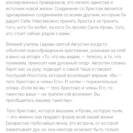
изолированных праведников, это начало единства и
источник новой жизни. Соединение со Христом является
одновременно соединением со всеми другими, которым Он
дарует Себя. Невозможно принять Христа и не принять
того, кого Он любит, за кого Он пролил Свою Кровь, того,
кто стоит сейчас рядом с вами.
Великий учитель Церкви святой Августин когда-то
объяснял новообращенным христианам, указывая на хлеб
и вино на алтаре: «То, что мы видим, — телесно, а то, что
понимаем, приносит нам духовный плод». Августин словно
берет нас за руку, подводит к самой Чаше и говорит:
послушай Апостола, который восклицает верным: «Вы —
тело Христово и члены Его». И затем — поразительные
слова: «Если же вы — тело Христово и члены Его, то
таинство ваше — на трапезе сей возлежит. Вы
приобщаетесь вашему таинству».
Тело Христово, которое вкушаем, и Кровь, которую пьем,
— это именно они придают форму всей нашей жизни.
Евхаристия глубочайше лична, это встреча, от которой
захватывает дух, но она никогда не может быть только