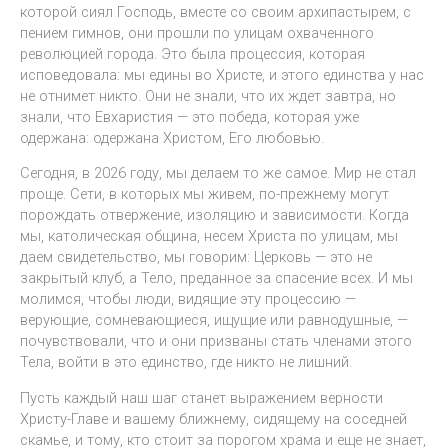
которой сиял Господь, вместе со своим архипастырем, с
пением гимнов, они прошли по улицам охваченного
революцией города. Это была процессия, которая
исповедовала: мы едины во Христе, и этого единства у нас
не отнимет никто. Они не знали, что их ждет завтра, но
знали, что Евхаристия — это победа, которая уже
одержана: одержана Христом, Его любовью.
Сегодня, в 2026 году, мы делаем то же самое. Мир не стал
проще. Сети, в которых мы живем, по-прежнему могут
порождать отвержение, изоляцию и зависимости. Когда
мы, католическая община, несем Христа по улицам, мы
даем свидетельство, мы говорим: Церковь — это не
закрытый клуб, а Тело, преданное за спасение всех. И мы
молимся, чтобы люди, видящие эту процессию —
верующие, сомневающиеся, ищущие или равнодушные, —
почувствовали, что и они призваны стать членами этого
Тела, войти в это единство, где никто не лишний.
Пусть каждый наш шаг станет выражением верности
Христу-Главе и вашему ближнему, сидящему на соседней
скамье, и тому, кто стоит за порогом храма и еще не знает,