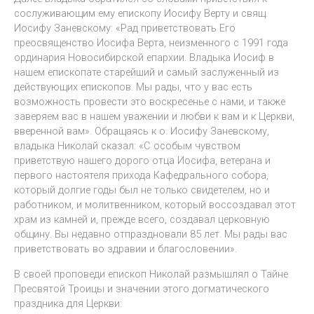
сослуживающим ему епископу Иосифу Верту и свящ.
Иосифу Заневскому: «Рад приветствовать Его
преосвященство Иосифа Верта, неизменного с 1991 года
ординария Новосибирской епархии. Владыка Иосиф в
нашем епископате старейший и самый заслуженный из
действующих епископов. Мы рады, что у вас есть
возможность провести это воскресенье с нами, и также
заверяем вас в нашем уважении и любви к вам и к Церкви,
вверенной вам». Обращаясь к о. Иосифу Заневскому,
владыка Николай сказал: «С особым чувством
приветствую нашего дорого отца Иосифа, ветерана и
первого настоятеля прихода Кафедрального собора,
который долгие годы был не только свидетелем, но и
работником, и молитвенником, который воссоздавал этот
храм из камней и, прежде всего, создавал церковную
общину. Вы недавно отпраздновали 85 лет. Мы рады вас
приветствовать во здравии и благословении».
В своей проповеди епископ Николай размышлял о Тайне
Пресвятой Троицы и значении этого догматического
праздника для Церкви: