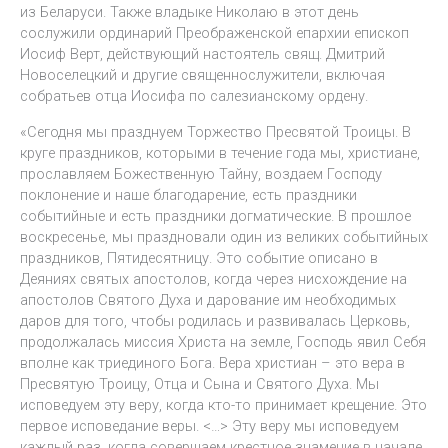
из Беларуси. Также владыке Николаю в этот день
сослужили ординарий Преображенской епархии епископ
Иосиф Верт, действующий настоятель свящ. Дмитрий
Новоселецкий и другие священнослужители, включая
собратьев отца Иосифа по салезианскому ордену.
«Сегодня мы празднуем Торжество Пресвятой Троицы. В
круге праздников, которыми в течение года мы, христиане,
прославляем Божественную Тайну, воздаем Господу
поклонение и наше благодарение, есть праздники
событийные и есть праздники догматические. В прошлое
воскресенье, мы праздновали один из великих событийных
праздников, Пятидесятницу. Это событие описано в
Деяниях святых апостолов, когда через нисхождение на
апостолов Святого Духа и дарование им необходимых
даров для того, чтобы родилась и развивалась Церковь,
продолжалась миссия Христа на земле, Господь явил Себя
вполне как триединого Бога. Вера христиан – это вера в
Пресвятую Троицу, Отца и Сына и Святого Духа. Мы
исповедуем эту веру, когда кто-то принимает крещение. Это
первое исповедание веры. <…> Эту веру мы исповедуем
каждый раз, когда совершаем крестное знамение в начале