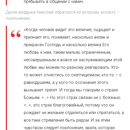
пребывать в общении с нами».
Далее владыка Николай обратился ко второму аспекту –
поклонению:
«Когда человек видит это величие, ощущает и
признает его, понимает, насколько велик и
прекрасен Господь и насколько велика Его
любовь к нам, таким малым, ограниченным,
несовершенным и вовсе не заслуживающим этой
любви, мы можем по-разному реагировать. Кто-
то может отнестись со скептицизмом, кто-то – с
равнодушием, а у кого-то осознание этого
вызывает трепет. И тогда мы говорим о страхе
Божьем. <…> Но этот страх связан не с боязнью
<…>, это страх благоговейный, потому что он
рождает не желание отдалиться или спрятаться, а
все-таки стремление быть рядом. И за этим
чувством следует поклонение, хвала, которая