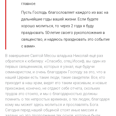
главное.
Пусть Господь благословляет каждого из вас на
дальнейшие годы вашей жизни. Если будете
хорошо молиться, то через 2 года я буду
праздновать 50-летие своего рукоположения в
священство, и надеюсь праздновать это событие
с вами».
В завершение Святой Мессы владыка Николай ещё раз
обратился к юбиляру: «Спасибо, отец Иосиф, вы один из
первых священников, которых я узнал, еще будучи
семинаристом, и очень благодарен Господу за это, что в
нашей Церкви есть такие люди, такие свидетели. Все, кто
приходит в наш храм, видят его таким красивым, и новые
прихожане, конечно, не отдают себе отчета, скольких
трудов это стоило, и мы с благодарностью должны
помнить о тех непростых временах, о тех людях, благодаря
кому мы может здесь молиться и прославлять Бога.
Сегодня перед нашей общиной стоят иные миссия и
задачи, но это продолжение тех основ, которые были