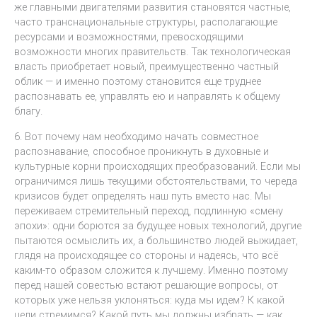
же главными двигателями развития становятся частные,
часто транснациональные структуры, располагающие
ресурсами и возможностями, превосходящими
возможности многих правительств. Так технологическая
власть приобретает новый, преимущественно частный
облик — и именно поэтому становится еще труднее
распознавать ее, управлять ею и направлять к общему
благу.
6. Вот почему нам необходимо начать совместное
распознавание, способное проникнуть в духовные и
культурные корни происходящих преобразований. Если мы
ограничимся лишь текущими обстоятельствами, то череда
кризисов будет определять наш путь вместо нас. Мы
переживаем стремительный переход, подлинную «смену
эпохи»: одни борются за будущее новых технологий, другие
пытаются осмыслить их, а большинство людей выжидает,
глядя на происходящее со стороны и надеясь, что всё
каким-то образом сложится к лучшему. Именно поэтому
перед нашей совестью встают решающие вопросы, от
которых уже нельзя уклоняться: куда мы идем? К какой
цели стремимся? Какой путь мы должны избрать — как