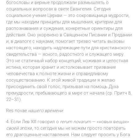
богословы и верные продолжали размышлять о
социальных вопросах в свете Евангелия. Сегодня
социальное учение Церкви — это сокровищница мудрости,
где мы находим принципы для мышления, критерии для
распознавания и суждения, конкретные ориентиры для
действия. Оно укоренено в Священном Писании и Предании
и, в диалоге с науками, помогает трезво читать вызовы
настоящего, находить надлежащие пути для христианского
свидетельства — ясного, радостного и служащего миру.
Это не статичный набор концепций, ноживая и целостная
истина, которая хранит и истолковывает призвание
человечества к полноте жизни и справедливому
сосуществованию. К этой живой традиции я желаю
присоединить свой голос, призывая на помощь Духа
премудрости, пребывающего в мире от начала (ср. Притч 8,
22–31).
Res novae
нашего времени
4. Если Лев XIII говорил о
rerum novarum
— «новых в
ещах»
своей э
похи, то сегодня мы не можем просто повторять
его драгоценные наставления. Нам следует просить у Бога