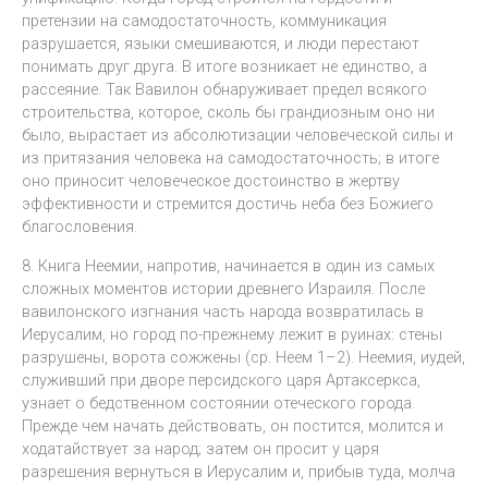
претензии на самодостаточность, коммуникация
разрушается, языки смешиваются, и люди перестают
понимать друг друга. В итоге возникает не единство, а
рассеяние. Так Вавилон обнаруживает предел всякого
строительства, которое, сколь бы грандиозным оно ни
было, вырастает из абсолютизации человеческой силы и
из притязания человека на самодостаточность; в итоге
оно приносит человеческое достоинство в жертву
эффективности и стремится достичь неба без Божиего
благословения.
8. Книга Неемии, напротив, начинается в один из самых
сложных моментов истории древнего Израиля. После
вавилонского изгнания часть народа возвратилась в
Иерусалим, но город по-прежнему лежит в руинах: стены
разрушены, ворота сожжены (ср. Неем 1–2). Неемия, иудей,
служивший при дворе персидского царя Артаксеркса,
узнает о бедственном состоянии отеческого города.
Прежде чем начать действовать, он постится, молится и
ходатайствует за народ; затем он просит у царя
разрешения вернуться в Иерусалим и, прибыв туда, молча