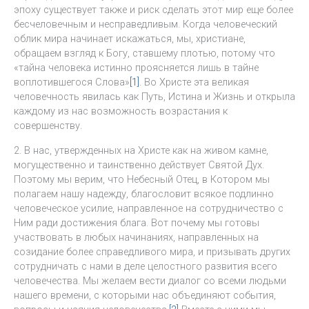
эпоху существует также и риск сделать этот мир еще более
бесчеловечным и несправедливым. Когда человеческий
облик мира начинает искажаться, мы, христиане,
обращаем взгляд к Богу, ставшему плотью, потому что
«тайна человека истинно проясняется лишь в тайне
воплотившегося Слова»
[1]
. Во Христе эта великая
человечность явилась как Путь, Истина и Жизнь и открыла
каждому из нас возможность возрастания к
совершенству.
2. В нас, утвержденных на Христе как на живом камне,
могущественно и таинственно действует Святой Дух.
Поэтому мы верим, что Небесный Отец, в Котором мы
полагаем нашу надежду, благословит всякое подлинно
человеческое усилие, направленное на сотрудничество с
Ним ради достижения блага. Вот почему мы готовы
участвовать в любых начинаниях, направленных на
созидание более справедливого мира, и призывать других
сотрудничать с нами в деле целостного развития всего
человечества. Мы желаем вести диалог со всеми людьми
нашего времени, с которыми нас объединяют события,