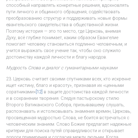
способный направлять конкретные решения, вдохновлять
пути личного и общинного обращения, содействовать
преобразованию структур и поддерживать новые формы
евангельского свидетельства в общественной жизни.
Поэтому история — это то место, где Церковь, внимая
Духу, всё глубже понимает, каким образом Евангелие
помогает человеку становиться подлинно человечным, и
учится выражать свое учение так, чтобы оно служило
достоинству каждой личности и благу народов.
Мудрость Слова и диалог с гуманитарными науками
23. Церковь считает своими спутниками всех, кто искренне
ищет «истину, благо и красоту», признавая их «ценными
соратниками»
[12]
в защите достоинства каждой личности
и в сохранении творения. Следуя пастырскому стилю
Второго Ватиканского Собора, призывавшему слушать,
распознавать и истолковывать знамения времен, Церковь,
просвещенная мудростью Слова, не боится встречаться с
человеческим знанием. Слово Божие предлагает надежные
критерии для поиска путей справедливости и открывает
дороги примирения и согласия между людьми. Когда