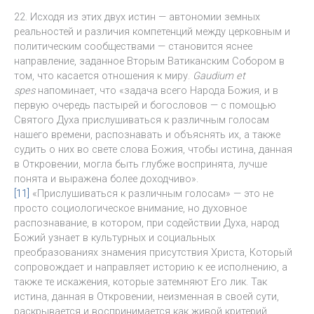
22. Исходя из этих двух истин — автономии земных
реальностей и различия компетенций между церковным и
политическим сообществами — становится яснее
направление, заданное Вторым Ватиканским Собором в
том, что касается отношения к миру.
Gaudium et
spes
напоминает, что «задача всего Народа Божия, и в
первую очередь пастырей и богословов — с помощью
Святого Духа прислушиваться к различным голосам
нашего времени, распознавать и объяснять их, а также
судить о них во свете слова Божия, чтобы истина, данная
в Откровении, могла быть глубже воспринята, лучше
понята и выражена более доходчиво».
[11]
«Прислушиваться к различным голосам» — это не
просто социологическое внимание, но духовное
распознавание, в котором, при содействии Духа, народ
Божий узнает в культурных и социальных
преобразованиях знамения присутствия Христа, Который
сопровождает и направляет историю к ее исполнению, а
также те искажения, которые затемняют Его лик. Так
истина, данная в Откровении, неизменная в своей сути,
раскрывается и воспринимается как живой критерий,