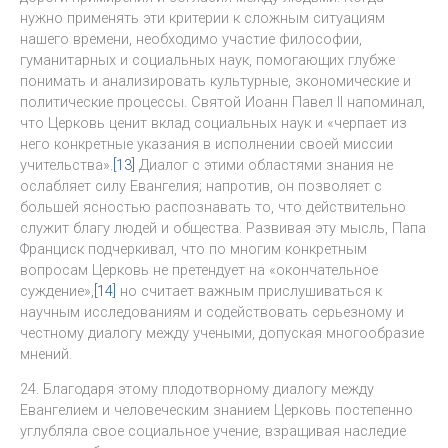
нужно применять эти критерии к сложным ситуациям
нашего времени, необходимо участие философии,
гуманитарных и социальных наук, помогающих глубже
понимать и анализировать культурные, экономические и
политические процессы. Святой Иоанн Павел II напоминал,
что Церковь ценит вклад социальных наук и «черпает из
него конкретные указания в исполнении своей миссии
учительства».
[13]
Диалог с этими областями знания не
ослабляет силу Евангелия; напротив, он позволяет с
большей ясностью распознавать то, что действительно
служит благу людей и общества. Развивая эту мысль, Папа
Франциск подчеркивал, что по многим конкретным
вопросам Церковь не претендует на «окончательное
суждение»,
[14]
но считает важным прислушиваться к
научным исследованиям и содействовать серьезному и
честному диалогу между учеными, допуская многообразие
мнений.
24. Благодаря этому плодотворному диалогу между
Евангелием и человеческим знанием Церковь постепенно
углубляла свое социальное учение, взращивая наследие