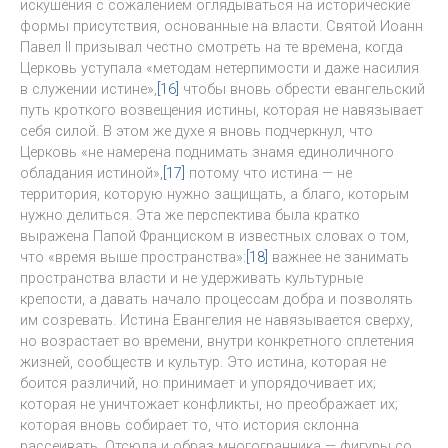
искушения с сожалением оглядываться на исторические
формы присутствия, основанные на власти. Святой Иоанн
Павел II призывал честно смотреть на те времена, когда
Церковь уступала «методам нетерпимости и даже насилия
в служении истине»,
[16]
чтобы вновь обрести евангельский
путь кроткого возвещения истины, которая не навязывает
себя силой. В этом же духе я вновь подчеркнул, что
Церковь «не намерена поднимать знамя единоличного
обладания истиной»,
[17]
потому что истина — не
территория, которую нужно защищать, а благо, которым
нужно делиться. Эта же перспектива была кратко
выражена Папой Франциском в известных словах о том,
что «время выше пространства»:
[18]
важнее не занимать
пространства власти и не удерживать культурные
крепости, а давать начало процессам добра и позволять
им созревать. Истина Евангелия не навязывается сверху,
но возрастает во времени, внутри конкретного сплетения
жизней, сообществ и культур. Это истина, которая не
боится различий, но принимает и упорядочивает их;
которая не уничтожает конфликты, но преображает их;
которая вновь собирает то, что история склонна
рассеивать. Отсюда и образ многогранника — фигуры со