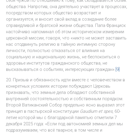
себя чужой по отношению к тому, как складывается облик
общества. Напротив, она деятельно участвует в процессах,
посредством которых общество возрастает и
организуется, и вносит свой вклад в созидание более
справедливой и братской жизни общества. Папа Франциск
настойчиво напоминал об этом историческом измерении
церковной миссии, говоря, что «никто не может заставить
нас отодвинуть религию в тайную интимную сторону
личности, полностью отказаться от влияния на
социальную и национальную жизнь, не беспокоиться о
здоровье институтов гражданского общества, не
высказываться о событиях, интересующих граждан».
[9]
20. Призыв и обязанность идти вместе с человечеством в
конкретных условиях истории побуждают Церковь
признавать, что земные дела обладают собственной
внутренней состоятельностью и собственным порядком.
Второй Ватиканский Собор предельно ясно выразил этот
принцип в пастырской конституции
Gaudium et spes
, 60-
летие которой мы с благодарной памятью отметили 7
декабря 2025 года: «Если под автономией земных дел мы
подразумеваем, что всё тварное, в том числе и