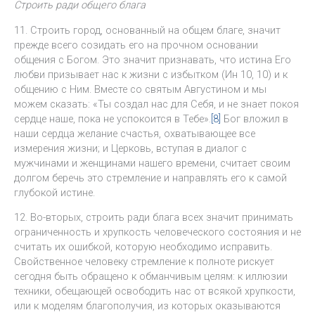
Строить ради общего блага
11. Строить город, основанный на общем благе, значит
прежде всего созидать его на прочном основании
общения с Богом. Это значит признавать, что истина Его
любви призывает нас к жизни с избытком (Ин 10, 10) и к
общению с Ним. Вместе со святым Августином и мы
можем сказать: «Ты создал нас для Себя, и не знает покоя
сердце наше, пока не успокоится в Тебе».
[8]
Бог вложил в
наши сердца желание счастья, охватывающее все
измерения жизни; и Церковь, вступая в диалог с
мужчинами и женщинами нашего времени, считает своим
долгом беречь это стремление и направлять его к самой
глубокой истине.
12. Во-вторых, строить ради блага всех значит принимать
ограниченность и хрупкость человеческого состояния и не
считать их ошибкой, которую необходимо исправить.
Свойственное человеку стремление к полноте рискует
сегодня быть обращено к обманчивым целям: к иллюзии
техники, обещающей освободить нас от всякой хрупкости,
или к моделям благополучия, из которых оказываются