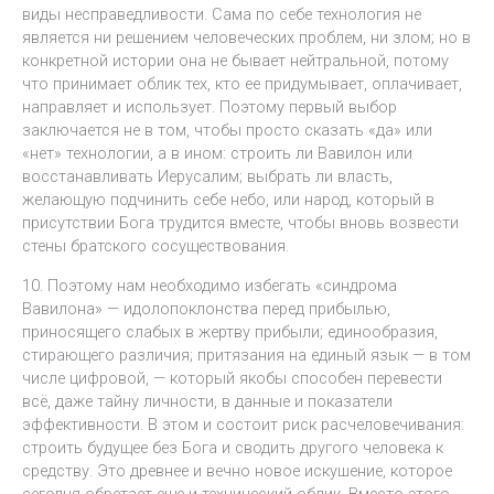
виды несправедливости. Сама по себе технология не
является ни решением человеческих проблем, ни злом; но в
конкретной истории она не бывает нейтральной, потому
что принимает облик тех, кто ее придумывает, оплачивает,
направляет и использует. Поэтому первый выбор
заключается не в том, чтобы просто сказать «да» или
«нет» технологии, а в ином: строить ли Вавилон или
восстанавливать Иерусалим; выбрать ли власть,
желающую подчинить себе небо, или народ, который в
присутствии Бога трудится вместе, чтобы вновь возвести
стены братского сосуществования.
10. Поэтому нам необходимо избегать «синдрома
Вавилона» — идолопоклонства перед прибылью,
приносящего слабых в жертву прибыли; единообразия,
стирающего различия; притязания на единый язык — в том
числе цифровой, — который якобы способен перевести
всё, даже тайну личности, в данные и показатели
эффективности. В этом и состоит риск расчеловечивания:
строить будущее без Бога и сводить другого человека к
средству. Это древнее и вечно новое искушение, которое
сегодня обретает еще и технический облик. Вместо этого