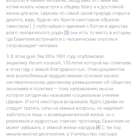
вопросы и чаяния человечества.
[2]
Вместе с ними мы
хотим искать новые пути к общему благу и к достойной
жизни для всех. Церковь по самой своей природе открыта
диалогу, ведь, будучи «во Христе некоторым образом
таинством […] глубочайшего единения с Богом и единства
всего человеческого рода»,
[3]
она есть то место в истории,
где Евангелие встречается с человеческим опытом и
сопровождает человека.
3. В этом духе Лев XIII в 1891 году опубликовал
энциклику
Rerum novarum
, 135-летие которой мы отмечаем
в этом году с живой благодарностью. Этим документом
мой возлюбленный предшественник положил начало
систематическому церковному размышлению об обществе,
экономике и политике — тому направлению мысли,
которое сегодня мы называем «социальным учением
Церкви». И хотя некоторые возражали, будто Церкви не
следует тратить силы на земные вопросы, но надлежит
заботиться лишь о возвещении вечной жизни, он с
реализмом и мудростью отвечал: проповедь Евангелия не
может забывать о земной жизни народов.
[4]
С тех пор
минули многие десятилетия, и Учительство, пастыри,