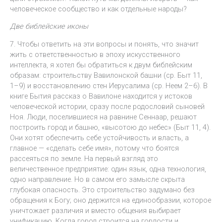
человеческое сообщество и как отдельные народы?
Две библейские иконы
7. Чтобы ответить на эти вопросы и понять, что значит
жить с ответственностью в эпоху искусственного
интеллекта, я хотел бы обратиться к двум библейским
образам: строительству Вавилонской башни (ср. Быт 11,
1–9) и восстановлению стен Иерусалима (ср. Неем 2–6). В
книге Бытия рассказ о Вавилоне находится у истоков
человеческой истории, сразу после родословий сыновей
Ноя. Люди, поселившиеся на равнине Сеннаар, решают
построить город и башню, «высотою до небес» (Быт 11, 4).
Они хотят обеспечить себе устойчивость и власть, а
главное — «сделать себе имя», потому что боятся
рассеяться по земле. На первый взгляд это
величественное предприятие: один язык, одна технология,
одно направление. Но в самом его замысле скрыта
глубокая опасность. Это строительство задумано без
обращения к Богу; оно держится на единообразии, которое
уничтожает различия и вместо общения выбирает
унификацию. Когда город строится на гордости и