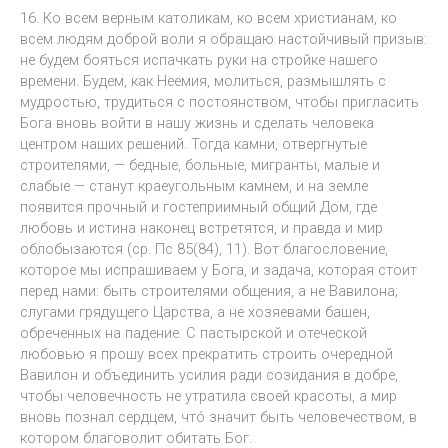
16. Ко всем верным католикам, ко всем христианам, ко
всем людям доброй воли я обращаю настойчивый призыв:
не будем бояться испачкать руки на стройке нашего
времени. Будем, как Неемия, молиться, размышлять с
мудростью, трудиться с постоянством, чтобы пригласить
Бога вновь войти в нашу жизнь и сделать человека
центром наших решений. Тогда камни, отвергнутые
строителями, — бедные, больные, мигранты, малые и
слабые — станут краеугольным камнем, и на земле
появится прочный и гостеприимный общий Дом, где
любовь и истина наконец встретятся, и правда и мир
облобызаются (ср. Пс 85(84), 11). Вот благословение,
которое мы испрашиваем у Бога, и задача, которая стоит
перед нами: быть строителями общения, а не Вавилона;
слугами грядущего Царства, а не хозяевами башен,
обреченных на падение. С пастырской и отеческой
любовью я прошу всех прекратить строить очередной
Вавилон и объединить усилия ради созидания в добре,
чтобы человечность не утратила своей красоты, а мир
вновь познал сердцем, чтó значит быть человечеством, в
котором благоволит обитать Бог.