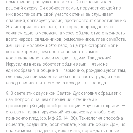
осматривает разрушенные места. Он не навязывает
решений сверху. Он собирает семьи, поручает каждой из
них восстановить свой участок стены, выслушивает
опасения, согласует усилия, противостоит сопротивлению.
Эта история показывает, что город возрождается не
усилием одного человека, а через общую ответственность
всего народа: священников, ремесленников, глав семейств,
женщин и молодежи. Это дело, в центре которого Бог и
которое прежде, чем восстанавливать камни,
восстанавливает связи между людьми. Так древний
Иерусалим вновь обретает общий язык — язык не
единообразия, а общения — гармонию, рождающуюся там,
где каждый принимает на себя свою часть труда, и весь
народ признает, что его сила исходит от Господа.
9. В свете этих двух икон Святой Дух сегодня обращает к
нам вопрос о нашем отношении к технике и к
происходящей цифровой революции. Научные открытия —
это дар и талант, врученный человечеству, чтобы оно
приносило плод (ср. Мф 25, 14–30). Технология способна
исцелять, соединять, воспитывать, хранить общий Дом; но
она же может разделять, исключать, порождать новые