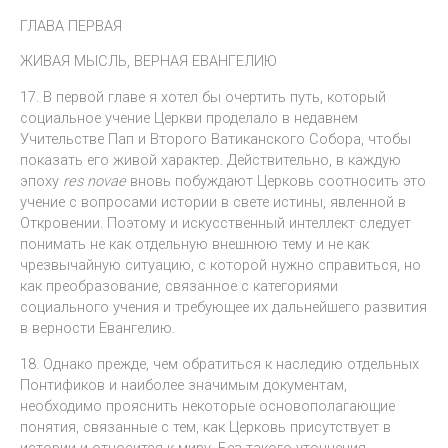
ГЛАВА ПЕРВАЯ
ЖИВАЯ МЫСЛЬ, ВЕРНАЯ ЕВАНГЕЛИЮ
17. В первой главе я хотел бы очертить путь, который
социальное учение Церкви проделало в недавнем
Учительстве Пап и Второго Ватиканского Собора, чтобы
показать его живой характер. Действительно, в каждую
эпоху
res novae
вновь побуждают Церковь соотносить это
учение с вопросами истории в свете истины, явленной в
Откровении. Поэтому и искусственный интеллект следует
понимать не как отдельную внешнюю тему и не как
чрезвычайную ситуацию, с которой нужно справиться, но
как преобразование, связанное с категориями
социального учения и требующее их дальнейшего развития
в верности Евангелию.
18. Однако прежде, чем обратиться к наследию отдельных
Понтификов и наиболее значимым документам,
необходимо прояснить некоторые основополагающие
понятия, связанные с тем, как Церковь присутствует в
истории и относится к миру. Без такого уточнения