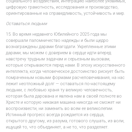
социального воздействия, интеграцию наиболее уязвимых,
цифровую грамотность, исследования и производство,
ориентированные на справедливость, устойчивость и мир.
Оставаться людьми
15. Во время недавнего Юбилейного 2025 года мы
совершали паломничество надежды и были щедро
вознаграждены дарами благодати. Укрепленные этими
дарами, мы можем с доверием в сердце идти вперед
навстречу трудным задачам и серьезным вызовам,
которые открываются перед нами. В эпоху искусственного
интеллекта, когда человеческое достоинство рискует быть
помраченным новыми формами расчеловечивания, на нас
лежит неотложный долг — оставаться по-настоящему
людьми, с любовью храня ту великую человечность,
которая была дарована и явлена нам в своей полноте во
Христе и которую никакая машина никогда не сможет ни
воспроизвести, ни заменить во всем ее великолепии.
Истинный прогресс всегда рождается из сердца,
открытого другому, из разума, готового слушать, из воли,
ищущей то, что объединяет, а не то, что разделяет.