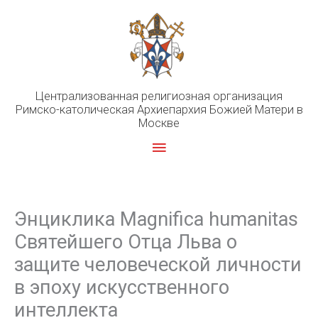
Перейти
к
содержимому
Централизованная религиозная организация
Римско-католическая Архиепархия Божией Матери в
Москве
Главное
меню
Энциклика Magnifica humanitas
Cвятейшего Отца Льва о
защите человеческой личности
в эпоху искусственного
интеллекта