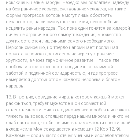
исключены целые народы. Нередко мы возлагаем надежду
на безграничное усовершенствование человека, на такие
формы прогресса, которые могут лишь обострять
неравенство, на сиюминутные решения, неспособные
исцелить раны народов. Так, пока одни гонятся за химерой
ничем не ограниченного самоутверждения, множество
других остаются лишенными самого необходимого.
Церковь смиренно, но твердо напоминает: подлинная
полнота человека достигается не через устранение
хрупкости, а через гармоничное развитие — такое, где
свобода и ответственность соединены с взаимной
заботой и подлинной солидарностью, и где прогресс
измеряется достоинством каждого человека и благом
народов.
13. В-третьих, созидание мира, в котором каждый может
раскрыться, требует мужественной совместной
ответственности. Никто в одиночку неспособен выдержать
тяжесть вызовов, стоящих перед нашим миром; и никто не
слаб настолько, чтобы не иметь возможности внести свой
вклад: «сила Моя совершается в немощи» (2 Кор 12, 9).
Каждому — свой участок стены: ученым и исследователям,