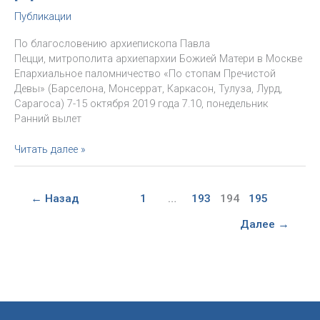
Публикации
По благословению архиепископа Павла
Пецци, митрополита архиепархии Божией Матери в Москве
Епархиальное паломничество «По стопам Пречистой
Девы» (Барселона, Монсеррат, Каркасон, Тулуза, Лурд,
Сарагоса) 7-15 октября 2019 года 7.10, понедельник
Ранний вылет
Епархиальное
Читать далее »
паломничество
«По
стопам
←
Назад
1
…
193
194
195
Пречистой
Девы»
Далее
→