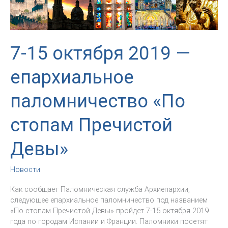
«Искать
можно
только
то,
чего
7-15 октября 2019 —
мы
действительно
епархиальное
желаем»
паломничество «По
стопам Пречистой
Девы»
Новости
Как сообщает Паломническая служба Архиепархии,
следующее епархиальное паломничество под названием
«По стопам Пречистой Девы» пройдет 7-15 октября 2019
года по городам Испании и Франции. Паломники посетят