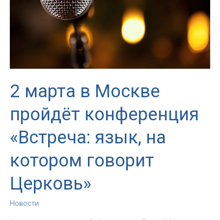
истории
Католической
Церкви
в
России
2 марта в Москве
пройдёт конференция
«Встреча: язык, на
котором говорит
Церковь»
Новости