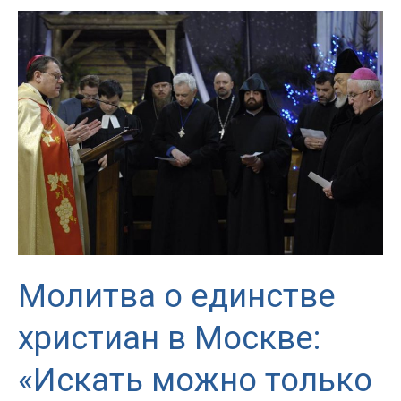
Павла
на
богослужении
о
единстве
христиан
в
Москве,
23
января
2019
Молитва о единстве
христиан в Москве:
«Искать можно только