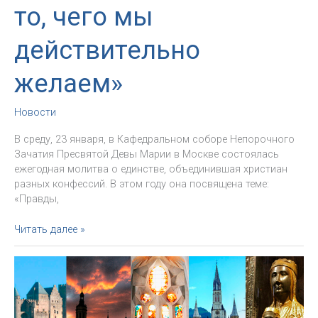
то, чего мы
действительно
желаем»
Новости
В среду, 23 января, в Кафедральном соборе Непорочного
Зачатия Пресвятой Девы Марии в Москве состоялась
ежегодная молитва о единстве, объединившая христиан
разных конфессий. В этом году она посвящена теме:
«Правды,
Молитва
Читать далее »
о
единстве
христиан
в
Москве: