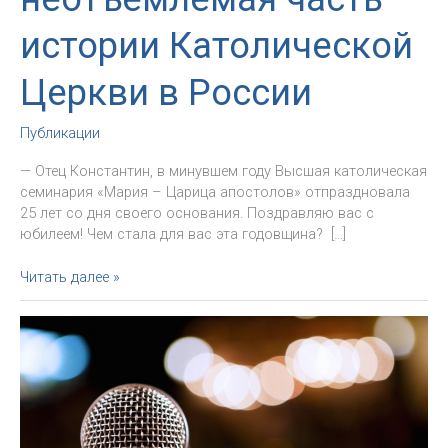
истории Католической
Церкви в России
Публикации
— Отец Константин, в минувшем году Высшая католическая
семинария «Мария – Царица апостолов» отпраздновала
25 лет со дня своего основания. Поздравляю вас с
юбилеем! Чем стала для вас эта годовщина? […]
Священник
Читать далее »
Константин
Передерий:
История
петербургской
семинарии
–
неотъемлемая
часть