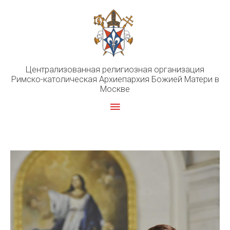
Перейти
к
содержимому
Централизованная религиозная организация
Римско-католическая Архиепархия Божией Матери в
Москве
Главное
меню