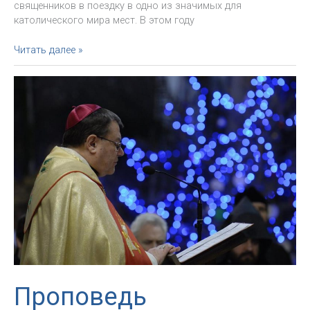
священников в поездку в одно из значимых для
католического мира мест. В этом году
Видео:
Читать далее »
архиепископ
и
группа
священников
посетили
Кёльнскую
епархию
Проповедь