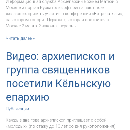
Информационная служба Архиепархии Божьей Матери в
Москве и портал Рускатолик.рф приглашают всех
желающих принять участие в конференции «Встреча: язык,
на котором говорит Церковь», которая состоится в
Москве 2 марта. Знаковые персоны
2
Читать далее »
марта
в
Видео: архиепископ и
Москве
пройдёт
группа священников
конференция
«Встреча:
посетили Кёльнскую
язык,
на
котором
епархию
говорит
Церковь»
Публикации
Каждые два года архиепископ приглашает с собой
«молодых» (по стажу до 10 лет со дня рукоположения)