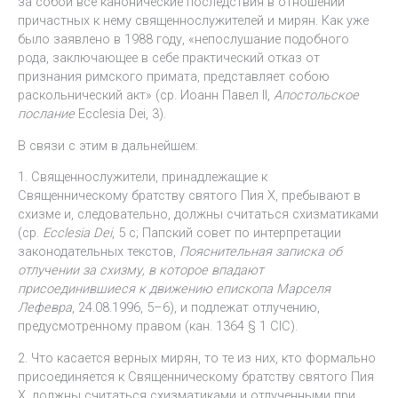
за собой все канонические последствия в отношении
причастных к нему священнослужителей и мирян. Как уже
было заявлено в 1988 году, «непослушание подобного
рода, заключающее в себе практический отказ от
признания римского примата, представляет собою
раскольнический акт» (ср. Иоанн Павел II,
Апостольское
послание
Ecclesia Dei, 3).
В связи с этим в дальнейшем:
1. Священнослужители, принадлежащие к
Священническому братству святого Пия X, пребывают в
схизме и, следовательно, должны считаться схизматиками
(ср.
Ecclesia Dei
, 5 c; Папский совет по интерпретации
законодательных текстов,
Пояснительная записка об
отлучении за схизму, в которое впадают
присоединившиеся к движению епископа Марселя
Лефевра
, 24.08.1996, 5–6), и подлежат отлучению,
предусмотренному правом (кан. 1364 § 1 CIC).
2. Что касается верных мирян, то те из них, кто формально
присоединяется к Священническому братству святого Пия
X, должны считаться схизматиками и отлученными при