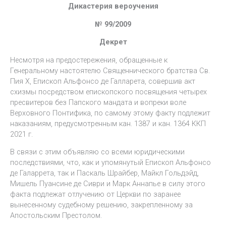
Дикастерия вероучения
№ 99/2009
Декрет
Несмотря на предостережения, обращенные к
Генеральному настоятелю Священнического братства Св.
Пия Х, Епископ Альфонсо де Галларета, совершив акт
схизмы посредством епископского посвящения четырех
пресвитеров без Папского мандата и вопреки воле
Верховного Понтифика, по самому этому факту подлежит
наказаниям, предусмотренным кан. 1387 и кан. 1364 ККП
2021 г.
В связи с этим объявляю со всеми юридическими
последствиями, что, как и упомянутый Епископ Альфонсо
де Галаррета, так и Паскаль Шрайбер, Майкл Гольдэйд,
Мишель Пуансине де Сиври и Марк Аннапье в силу этого
факта подлежат отлучению от Церкви по заранее
вынесенному судебному решению, закрепленному за
Апостольским Престолом.