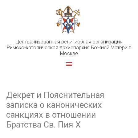
Перейти
к
содержимому
Централизованная религиозная организация
Римско-католическая Архиепархия Божией Матери в
Москве
Главное
меню
Декрет и Пояснительная
записка о канонических
санкциях в отношении
Братства Св. Пия X