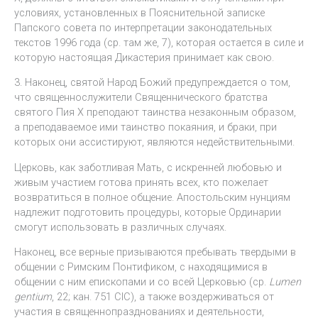
условиях, установленных в Пояснительной записке
Папского совета по интерпретации законодательных
текстов 1996 года (ср. там же, 7), которая остается в силе и
которую настоящая Дикастерия принимает как свою.
3. Наконец, святой Народ Божий предупреждается о том,
что священнослужители Священнического братства
святого Пия X преподают таинства незаконным образом,
а преподаваемое ими таинство покаяния, и браки, при
которых они ассистируют, являются недействительными.
Церковь, как заботливая Мать, с искренней любовью и
живым участием готова принять всех, кто пожелает
возвратиться в полное общение. Апостольским нунциям
надлежит подготовить процедуры, которые Ординарии
смогут использовать в различных случаях.
Наконец, все верные призываются пребывать твердыми в
общении с Римским Понтификом, с находящимися в
общении с ним епископами и со всей Церковью (ср.
Lumen
gentium
, 22; кан. 751 CIC), а также воздерживаться от
участия в священнопразднованиях и деятельности,