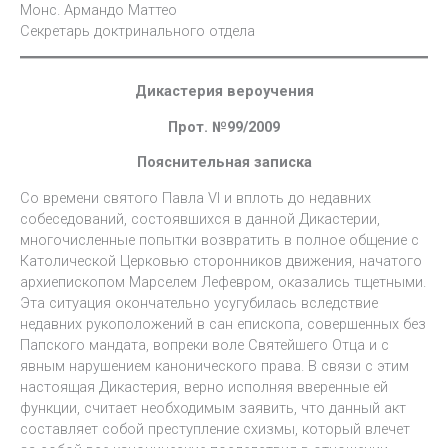
Монс. Армандо Маттео
Секретарь доктринального отдела
Дикастерия вероучения
Прот. №99/2009
Пояснительная записка
Со времени святого Павла VI и вплоть до недавних
собеседований, состоявшихся в данной Дикастерии,
многочисленные попытки возвратить в полное общение с
Католической Церковью сторонников движения, начатого
архиепископом Марселем Лефевром, оказались тщетными.
Эта ситуация окончательно усугубилась вследствие
недавних рукоположений в сан епископа, совершенных без
Папского мандата, вопреки воле Святейшего Отца и с
явным нарушением канонического права. В связи с этим
настоящая Дикастерия, верно исполняя вверенные ей
функции, считает необходимым заявить, что данный акт
составляет собой преступление схизмы, который влечет