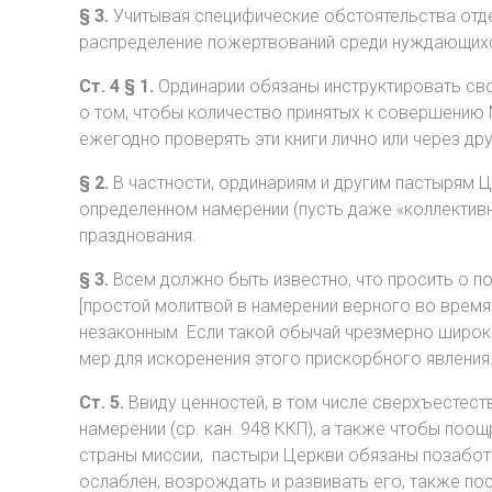
§ 3.
Учитывая специфические обстоятельства отд
распределение пожертвований среди нуждающихся
Ст. 4 § 1.
Ординарии обязаны инструктировать свои
о том, чтобы количество принятых к совершению 
ежегодно проверять эти книги лично или через друг
§ 2.
В частности, ординариям и другим пастырям 
определенном намерении (пусть даже «коллектив
празднования.
§ 3.
Всем должно быть известно, что просить о п
[простой молитвой в намерении верного во время
незаконным. Если такой обычай чрезмерно широк
мер для искоренения этого прискорбного явления
Ст. 5.
Ввиду ценностей, в том числе сверхъестес
намерении (ср. кан. 948 ККП), а также чтобы по
страны миссии, пастыри Церкви обязаны позабот
ослаблен, возрождать и развивать его, также по