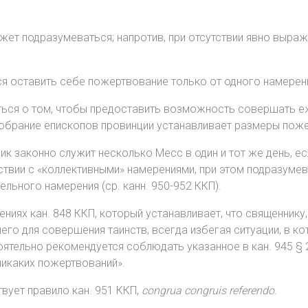
ет подразумеваться; напротив, при отсутствии явно выраж
 оставить себе пожертвование только от одного намерения 
ься о том, чтобы предоставить возможность совершать 
обрание епископов провинции устанавливает размеры пожерт
ик законно служит несколько Месс в один и тот же день, ес
вии с «коллективными» намерениями, при этом подразумев
льного намерения (ср. канн. 950-952 ККП).
иях кан. 848 ККП, который устанавливает, что священнику
чего для совершения таинств, всегда избегая ситуации, в
оятельно рекомендуется соблюдать указанное в кан. 945 § 
никаких пожертвований».
вует правило кан. 951 ККП,
congrua congruis referendo
.