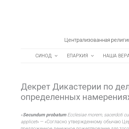
Перейти
к
содержимому
Централизованная религи
СИНОД
ЕПАРХИЯ
НАША ВЕР
Декрет Дикастерии по де
определенных намерениях
«
Secundum probatum
Ecclesiae morem, sacerdoti cui
applicet
» — «Согласно утвержденному обычаю Цер
предложенное денежное пожертвование для того, 