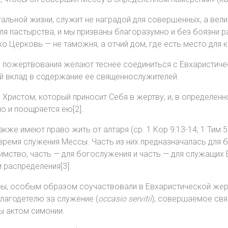
нтальной жизни, служит не наградой для совершенных, а ве
я пастырства, и мы призваны благоразумно и без боязни р
ко Церковь — не таможня, а отчий дом, где есть место для 
 пожертвования желают теснее соединиться с Евхаристиче
ой вклад в содержание ее священнослужителей.
Христом, который приносит Себя в жертву, и, в определен
о и поощряется ею[2].
акже имеют право жить от алтаря (ср. 1 Кор 9:13-14; 1 Тим 5
ремя служения Мессы. Часть из них предназначалась для б
иимство, часть — для богослужения и часть — для служащих 
 распределения[3].
ры, особым образом соучаствовали в Евхаристической жерт
благодетелю за служение (
occasio servitii
), совершаемое свящ
бы актом симонии.