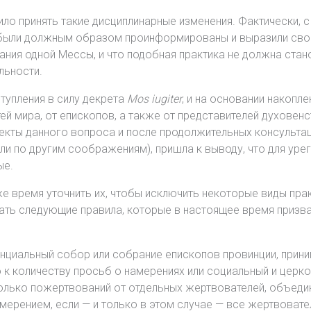
о принять такие дисциплинарные изменения. Фактически, с 
и были должным образом проинформированы и выразили свое
ния одной Мессы, и что подобная практика не должна ста
льности.
тупления в силу декрета
Mos iugiter
, и на основании накопле
й мира, от епископов, а также от представителей духовенс
пекты данного вопроса и после продолжительных консульта
 или по другим соображениям), пришла к выводу, что для у
ые.
е время уточнить их, чтобы исключить некоторые виды пра
дать следующие правила, которые в настоящее время призв
инциальный собор или собрание епископов провинции, прини
к количеству просьб о намерениях или социальный и церков
колько пожертвований от отдельных жертвователей, объеди
амерением, если — и только в этом случае — все жертвова