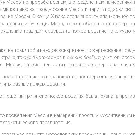
ия Мессы по просьбе верных, в определенных намерениях,
 милостыню за празднование Мессы и дарить подарки свяще
ание Мессы. С конца X века стали вносить специальное п
иод возникли фундации Месс, то есть обязанность соверша
появлению традиции совершать пожертвование по случаю 
ают на том, чтобы каждое конкретное пожертвование пред
октрина, также выражаемая в
sensus fidelium
, учит, опирая
ет Мессы, а также ценности повторного совершения для тех
ся пожертвование, то неоднократно подтверждался запрет 
иняты разные пожертвования.
 отношении принятого пожертвования, была признана проти
го проведения Мессы в намерении простым «молитвенным н
вхаристического празднования.
и отвлечься от чисто богословских рассуждений, явно рук