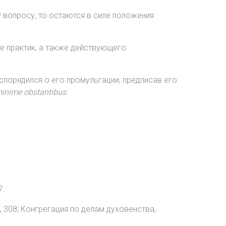
 вопросу, то остаются в силе положения
ие практик, а также действующего
спорядился о его промульгации, предписав его
 minime obstantibus
.
7.
4), 308; Конгрегация по делам духовенства,