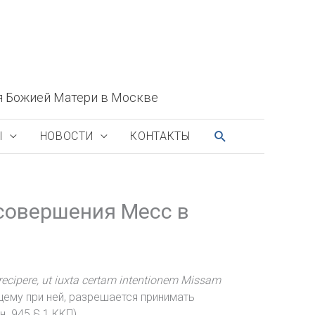
я Божией Матери в Москве
ПОИСК
Ы
НОВОСТИ
КОНТАКТЫ
совершения Месс в
 recipere, ut iuxta certam intentionem Missam
ему при ней, разрешается принимать
 945 § 1 ККП).