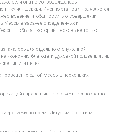
 даже если она не сопровождалась
ннику или Церкви. Именно эта практика является
ожертвование, чтобы просить о совершении
ть Мессы в заранее определенных и
Мессы — обычая, который Церковь не только
назначалось для отдельно отслуженной
сь на икономию благодати, духовной пользе для лиц
 же лиц или целей.
на проведение одной Мессы в нескольких
воречащей справедливости, о чем неоднократно
амерением» во время Литургии Слова или
оводствуется двумя соображениями: