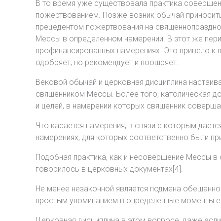
В то время уже существовала практика совершен
пожертвованием. Позже возник обычай приносить
прецедентом пожертвования на священнопразднов
Мессы в определенном намерении. В этот же пер
профинансированных намерениях. Это привело к 
одобряет, но рекомендует и поощряет.
Вековой обычай и церковная дисциплина настаив
священником Мессы. Более того, католическая д
и целей, в намерении которых священник соверша
Что касается намерения, в связи с которым дает
намерениях, для которых соответственно были пр
Подобная практика, как и несовершение Мессы в
говорилось в церковных документах[4].
Не менее незаконной является подмена обещанно
простым упоминанием в определенные моменты е
Церковная дисциплина в этом вопросе, даже есл