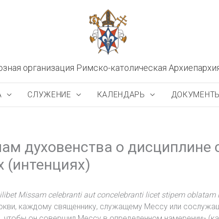
озная организация Римско-католическая Архиепархи
А
СЛУЖЕНИЕ
КАЛЕНДАРЬ
ДОКУМЕНТ
лам духовенства о дисциплине 
 (интенциях)
libet Missam celebranti aut concelebranti licet stipem oblatam
кви, каждому священнику, служащему Мессу или сослужащ
чтобы он совершил Мессу в определенном намерении» (кан.