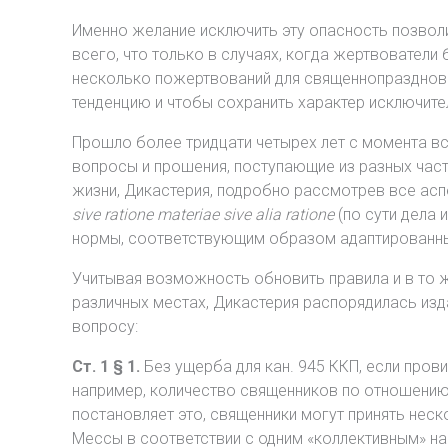
Именно желание исключить эту опасность позволил
всего, что только в случаях, когда жертвовател
несколько пожертвований для священнопразднова
тенденцию и чтобы сохранить характер исключите
Прошло более тридцати четырех лет с момента вс
вопросы и прошения, поступающие из разных часте
жизни, Дикастерия, подробно рассмотрев все ас
sive ratione materiae sive alia ratione
(по сути дела
нормы, соответствующим образом адаптированн
Учитывая возможность обновить правила и в то ж
различных местах, Дикастерия распорядилась из
вопросу:
Ст. 1 § 1.
Без ущерба для кан. 945 ККП, если пров
например, количество священников по отношению 
постановляет это, священники могут принять нес
Мессы в соответствии с одним «коллективным» н