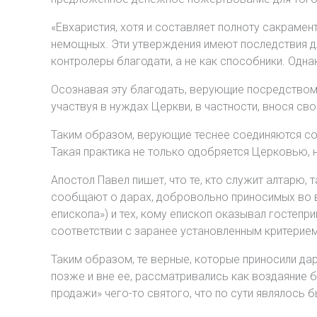
«Евхаристия, хотя и составляет полноту сакраме
немощных. Эти утверждения имеют последствия дл
контролеры благодати, а не как способники. Одна
Осознавая эту благодать, верующие посредством
участвуя в нуждах Церкви, в частности, внося св
Таким образом, верующие теснее соединяются со 
Такая практика не только одобряется Церковью, н
Апостол Павел пишет, что те, кто служит алтарю, т
сообщают о дарах, добровольно приносимых во в
епископа») и тех, кому епископ оказывал гостепр
соответствии с заранее установленным критерием
Таким образом, те верные, которые приносили да
позже и вне ее, рассматривались как воздаяние 
продажи» чего-то святого, что по сути являлось 