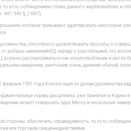
 то есть соблюдением слова, данного жертвователю, и об
 947; 945 § 2 ККП).
 прошения, которые призывают адаптировать некоторые эле
ое.
 духовенства, способного удовлетворить просьбы о соверш
от добрых намерений»[5], наряду с констатацией, что испо
…], должно рассматриваться как злоупотребление и могло б
льном намерении, уничтожив очень древний обычай, полезн
2 февраля 1991 года Конгрегация по делам духовенства из
ндаментальные нормы дисциплины, уже принятые в Кодексе 
священник может совершить одну Мессу в нескольких намер
й стороны, обеспечить справедливость, то есть соблюдени
лки или торговли священнодействиями.