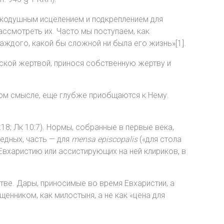
ликодушным исцелением и подкреплением для
ассмотреть их. Часто мы поступаем, как
каждого, какой бы сложной ни была его жизнь»[1].
ской жертвой, принося собственную жертву и
ном смысле, еще глубже приобщаются к Нему.
:18; Лк 10:7). Нормы, собранные в первые века,
едных, часть — для
mensa episcopalis
(«для стола
Евхаристию или ассистирующих на ней клириков, в
ве. Дары, приносимые во время Евхаристии, а
енником, как милостыня, а не как «цена для