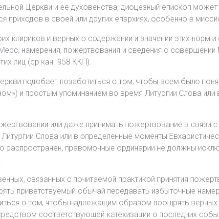
ельной Церкви и ее духовенства, диоцезный епископ може
 приходов в своей или других епархиях, особенно в мисси
х клириков и верных о содержании и значении этих норм и
Месс, намерения, пожертвования и сведения о совершении 
их лиц (ср кан. 958 ККП).
Церкви подобает позаботиться о том, чтобы всем было по
ном») и простым упоминанием во время Литургии Слова или
ожертвовании или даже принимать пожертвование в связи 
 Литургии Слова или в определенные моменты Евхаристическ
о распространен, правомочные ординарии не должны исклю
.
твенных, связанных с почитаемой практикой принятия поже
ощрять приветствуемый обычай передавать избыточные наме
иться о том, чтобы надлежащим образом поощрять верных п
средством соответствующей катехизации о последних событ