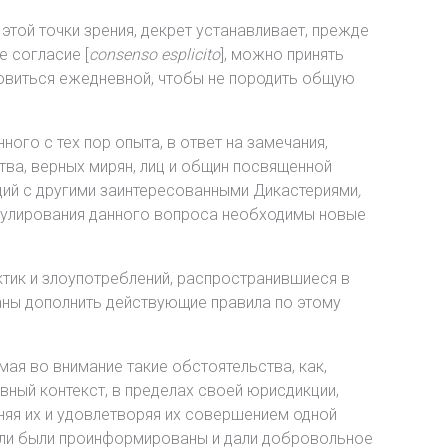
этой точки зрения, декрет устанавливает, прежде
 согласие [
consenso esplicito
], можно принять
новиться ежедневной, чтобы не породить общую
нного с тех пор опыта, в ответ на замечания,
тва, верных мирян, лиц и общин посвященной
ций с другими заинтересованными Дикастериями
,
регулирования данного вопроса необходимы новые
ктик и злоупотреблений, распространившиеся в
аны дополнить действующие правила по этому
мая во внимание такие обстоятельства, как,
ный контекст, в пределах своей юрисдикции,
няя их и удовлетворяя их совершением одной
тели были проинформированы и дали добровольное