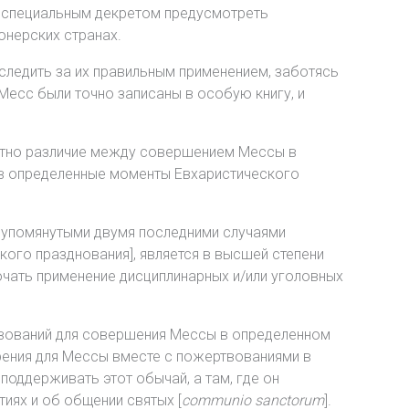
т специальным декретом предусмотреть
онерских странах.
 следить за их правильным применением, заботясь
Месс были точно записаны в особую книгу, и
нятно различие между совершением Мессы в
 в определенные моменты Евхаристического
с упомянутыми двумя последними случаями
ого празднования], является в высшей степени
чать применение дисциплинарных и/или уголовных
ртвований для совершения Мессы в определенном
рения для Мессы вместе с пожертвованиями в
оддерживать этот обычай, а там, где он
иях и об общении святых [
communio sanctorum
].