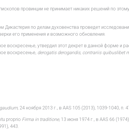
ископов провинции не принимает никаких решений по этому
норм Дикастерия по делам духовенства проведет исследован
верки его применения и возможного обновления.
ое воскресенье, утвердил этот декрет в данной форме и ра
ьное воскресенье,
derogatis derogandis, contrariis quibuslibet
 gaudium
, 24 ноября 2013 г., в AAS 105 (2013), 1039-1040, п. 4
tu proprio
Firma in traditione
, 13 июня 1974 г., в AAS 66 (197
991), 443.