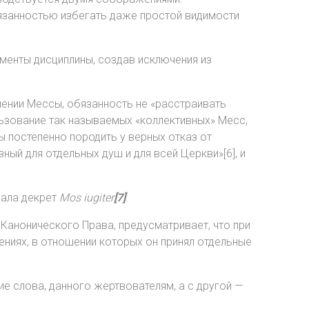
язанностью избегать даже простой видимости
менты дисциплины, создав исключения из
ении Мессы, обязанность не «расстраивать
льзование так называемых «коллективных» Месс,
ы постепенно породить у верных отказ от
ый для отдельных душ и для всей Церкви»[6], и
дала декрет
Mos iugiter
[7]
.
Канонического Права, предусматривает, что при
ениях, в отношении которых он принял отдельные
е слова, данного жертвователям, а с другой —