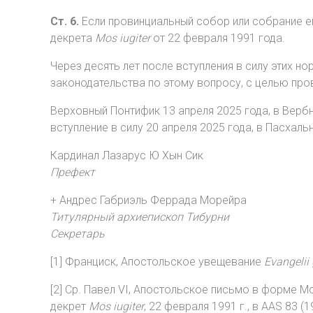
Ст. 6.
Если провинциальный собор или собрание еп
декрета
Mos iugiter
от 22 февраля 1991 года.
Через десять лет после вступления в силу этих 
законодательства по этому вопросу, с целью про
Верховный Понтифик 13 апреля 2025 года, в Вербн
вступление в силу 20 апреля 2025 года, в Пасхал
Кардинал Лазарус Ю Хын Сик
Префект
+ Андрес Габриэль Феррада Морейра
Титулярный архиепископ Тибурни
Секретарь
[1] Франциск, Апостольское увещевание
Evangelii
[2] Ср. Павел VI, Апостольское письмо в форме Mo
декрет
Mos iugiter
, 22 февраля 1991 г., в AAS 83 (1