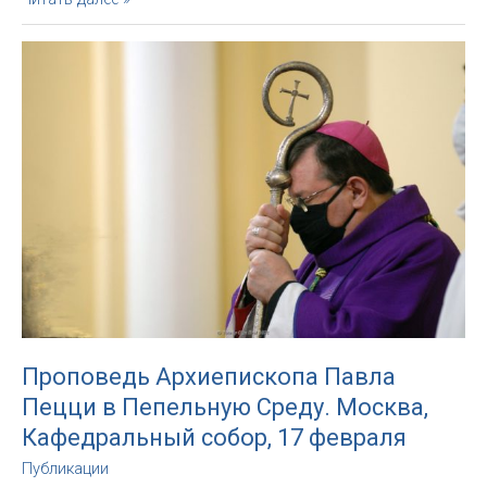
епископов
верным
Христу
в
Архиепархии
Божией
Матери
в
Москве
на
Великий
пост
2021
года
Проповедь Архиепископа Павла
Пецци в Пепельную Среду. Москва,
Кафедральный собор, 17 февраля
Публикации