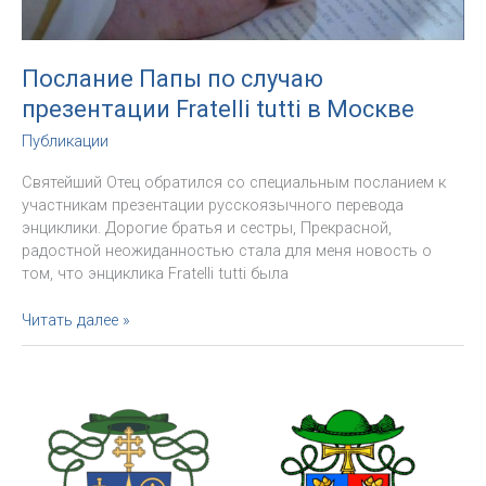
Послание Папы по случаю
презентации Fratelli tutti в Москве
Публикации
Святейший Отец обратился со специальным посланием к
участникам презентации русскоязычного перевода
энциклики. Дорогие братья и сестры, Прекрасной,
радостной неожиданностью стала для меня новость о
том, что энциклика Fratelli tutti была
Послание
Читать далее »
Папы
по
случаю
презентации
Fratelli
tutti
в