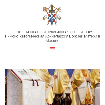
Перейти
к
содержимому
Централизованная религиозная организация
Римско-католическая Архиепархия Божией Матери в
Москве
Главное
меню