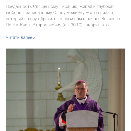
Преданность Священному Писанию, живая и глубокая
любовь к записанному Слову Божиему — это призыв,
который я хочу обратить ко всем вам в начале Великого
Поста. Книга Второзакония (ср. 30,10) говорит, что
Проповедь
Читать далее »
Архиепископа
Павла
Пецци
в
Пепельную
Среду.
Москва,
Кафедральный
собор,
17
февраля