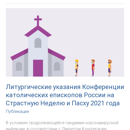
сыновство,
посвящение:
проповедь
Архиепископа
Павла
на
Мессе
освящения
мира
и
благословения
елеев
в
Москве
Литургические указания Конференции
католических епископов России на
Страстную Неделю и Пасху 2021 года
Публикации
В условиях продолжающейся пандемии коронавирусной
инфекции, в соответствии с Декретом Конгрегации