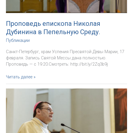
Проповедь епископа Николая
Дубинина в Пепельную Среду.
Публикации
Санкт-Петербург, храм Успения Пресвятой Девы Марии, 17
февраля. Запись Святой Мессы дана полностью.
Проповедь — с 19:20.Смотреть: http://bit.ly/2Zq3b9j
Проповедь
Читать далее »
епископа
Николая
Дубинина
в
Пепельную
Среду.