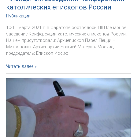
католических епископов России
Публикации
10-11 марта 2021 г. в Саратове состоялось LIII Пленарное
заседание Конференции католических епископов России.
На нем присутствовали: Архиепископ Павел Пецци –
Митрополит Архиепархии Божией Матери в Москве,
председатель; Епископ Иосиф
Информационное
Читать далее »
сообщение
о
Пленарном
заседании
Конференции
католических
епископов
России