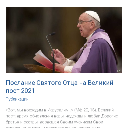
Павел
Пецци:
«Встреча
в
Гаване
—
это
часть
истории,
которая
разворачивается
в
масштабах,
превосходящих
Послание Святого Отца на Великий
человеческую
пост 2021
жизнь»
Публикации
«Вот, мы восходим в Иерусалим…» (Мф 20, 18). Великий
пост: время обновления веры, надежды и любви Дорогие
братья и сестры, возвещая Своим ученикам Свои