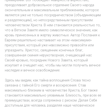
примирении. Бог побеждает неверность верностью,
преодолевает добровольное отдаление Своего народа
окончательным и максимальным приближением, которое
является уже не только посредничеством (объединяющим
и разделяющим), но непосредственным присутствием:
человечеством Христа. В нем становится реальностью то,
что в Ветхом Завете имело символическое значение, как
кровь принесенных в жертву животных. Автор Послания к
Евреям решительно настаивает на этом «максимуме»
присутствия, который уже невозможно превзойти или
упразднить: Христос, священник конечных благ,
совершенная скиния нерукотворная, очищающий нас
Своей кровью, посредник Нового Завета, который
искупает и очищает нас, чтобы мы могли получить вечное
наследие и вечное освобождение.
Здесь мы видим, как тайна воплощения Слова тесно
связана с тайной Его смерти и воскресения. Став
максимально близким в человечестве Христа, Бог также
становится максимально уязвимым. Близость, при всех ее
преимуществах, всегда сопряжена с риском. Делая Себя
доступным для человека, разделяя наше человеческое