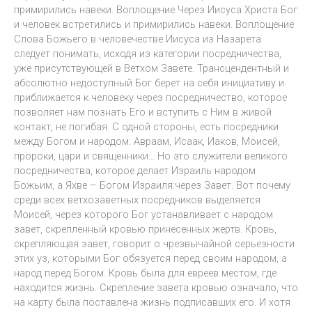
примирились навеки. Воплощение Через Иисуса Христа Бог
и человек встретились и примирились навеки. Воплощение
Слова Божьего в человечестве Иисуса из Назарета
следует понимать, исходя из категории посредничества,
уже присутствующей в Ветхом Завете. Трансцендентный и
абсолютно недоступный Бог берет на себя инициативу и
приближается к человеку через посредничество, которое
позволяет нам познать Его и вступить с Ним в живой
контакт, не погибая. С одной стороны, есть посредники
между Богом и народом: Авраам, Исаак, Иаков, Моисей,
пророки, цари и священники… Но это служители великого
посредничества, которое делает Израиль народом
Божьим, а Яхве – Богом Израиля:через Завет. Вот почему
среди всех ветхозаветных посредников выделяется
Моисей, через которого Бог устанавливает с народом
завет, скрепленный кровью принесенных жертв. Кровь,
скрепляющая завет, говорит о чрезвычайной серьезности
этих уз, которыми Бог обязуется перед своим народом, а
народ перед Богом. Кровь была для евреев местом, где
находится жизнь. Скрепление завета кровью означало, что
на карту была поставлена жизнь подписавших его. И хотя