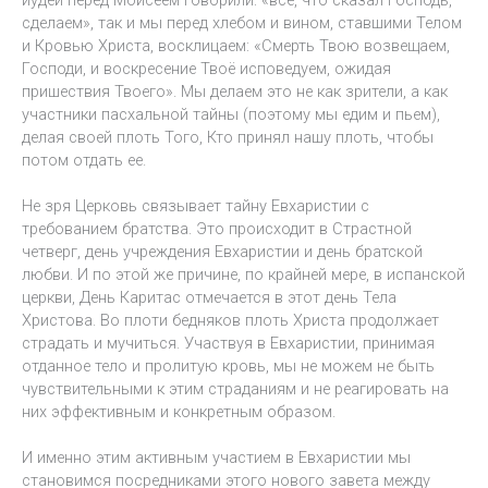
иудеи перед Моисеем говорили: «всё, что сказал Господь,
сделаем», так и мы перед хлебом и вином, ставшими Телом
и Кровью Христа, восклицаем: «Смерть Твою возвещаем,
Господи, и воскресение Твоё исповедуем, ожидая
пришествия Твоего». Мы делаем это не как зрители, а как
участники пасхальной тайны (поэтому мы едим и пьем),
делая своей плоть Того, Кто принял нашу плоть, чтобы
потом отдать ее.
Не зря Церковь связывает тайну Евхаристии с
требованием братства. Это происходит в Страстной
четверг, день учреждения Евхаристии и день братской
любви. И по этой же причине, по крайней мере, в испанской
церкви, День Каритас отмечается в этот день Тела
Христова. Во плоти бедняков плоть Христа продолжает
страдать и мучиться. Участвуя в Евхаристии, принимая
отданное тело и пролитую кровь, мы не можем не быть
чувствительными к этим страданиям и не реагировать на
них эффективным и конкретным образом.
И именно этим активным участием в Евхаристии мы
становимся посредниками этого нового завета между