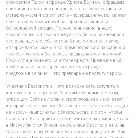
становятся Телом и Кровью Христа. Если мы обращаем
внимание только или прежде всего на физический или
метафизический аспект этого «превращения», мы можем
свести тайну Божьей любви к философской или
богословской загадке. Полное понимание (в вере)
евхаристической тайны требует, чтобы мы не забывали,
что речь идет о хлебе, который преломляется, о вине,
которое дается, именно во время еврейской пасхальной
трапезы, которая была лишь предвкушением истинной
Пасхи Агнца Божьего на алтаре Креста. Преломленный
хлеб означает тело, предлагаемое в жертву, а
предложенное вино – это предварение пролития крови.
Участие в Евхаристии – это возможность вступить в
контакт с воплощенным, близким и уязвимым Богом,
отдающим Себя из любви и скрепляющим с нами завет,
который крепче смерти. Речь идет не о том, чтобы «ходить
на мессу», «выполнять» обязательства, а о том, чтобы
позволить Богу прийти к нам и войти в нашу жизнь, чтобы
в Иисусе Он стал близок к нам, отдав Свое тело и излив
Свою кровь, и передал нам дар Своего присутствия. Как