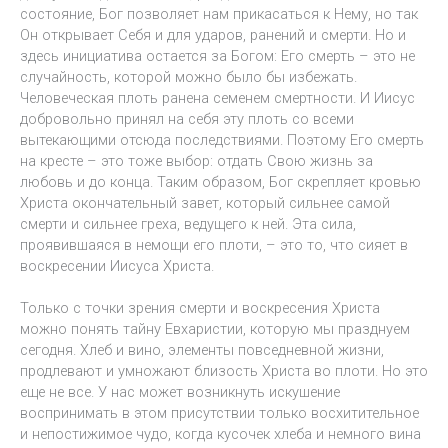
состояние, Бог позволяет нам прикасаться к Нему, но так
Он открывает Себя и для ударов, ранений и смерти. Но и
здесь инициатива остается за Богом: Его смерть – это не
случайность, которой можно было бы избежать.
Человеческая плоть ранена семенем смертности. И Иисус
добровольно принял на себя эту плоть со всеми
вытекающими отсюда последствиями. Поэтому Его смерть
на кресте – это тоже выбор: отдать Свою жизнь за
любовь и до конца. Таким образом, Бог скрепляет кровью
Христа окончательный завет, который сильнее самой
смерти и сильнее греха, ведущего к ней. Эта сила,
проявившаяся в немощи его плоти, – это то, что сияет в
воскресении Иисуса Христа.
Только с точки зрения смерти и воскресения Христа
можно понять тайну Евхаристии, которую мы празднуем
сегодня. Хлеб и вино, элементы повседневной жизни,
продлевают и умножают близость Христа во плоти. Но это
еще не все. У нас может возникнуть искушение
воспринимать в этом присутствии только восхитительное
и непостижимое чудо, когда кусочек хлеба и немного вина