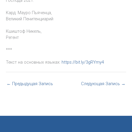
Господа 2021.
Кард. Мауро Пьяченца,
Великий Пенитенциарий
Кшиштоф Никель,
Регент
***
Текст на основных языках:
https://bit.ly/3gRYmy4
←
Предыдущая Запись
Следующая Запись
→