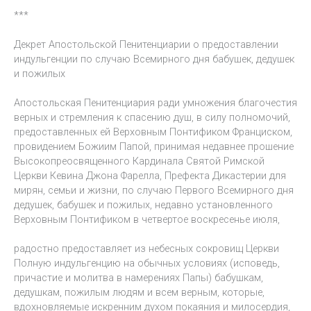
***
Декрет Апостольской Пенитенциарии о предоставлении
индульгенции по случаю Всемирного дня бабушек, дедушек
и пожилых
Апостольская Пенитенциария ради умножения благочестия
верных и стремления к спасению душ, в силу полномочий,
предоставленных ей Верховным Понтификом Франциском,
провидением Божиим Папой, принимая недавнее прошение
Высокопреосвященного Кардинала Святой Римской
Церкви Кевина Джона Фарелла, Префекта Дикастерии для
мирян, семьи и жизни, по случаю Первого Всемирного дня
дедушек, бабушек и пожилых, недавно установленного
Верховным Понтификом в четвертое воскресенье июля,
радостно предоставляет из небесных сокровищ Церкви
Полную индульгенцию на обычных условиях (исповедь,
причастие и молитва в намерениях Папы) бабушкам,
дедушкам, пожилым людям и всем верным, которые,
вдохновляемые искренним духом покаяния и милосердия,