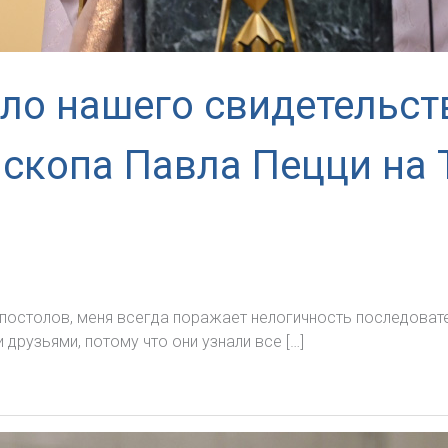
ало нашего свидетельст
скопа Павла Пецци на 
Апостолов, меня всегда поражает нелогичность последоват
рузьями, потому что они узнали все […]