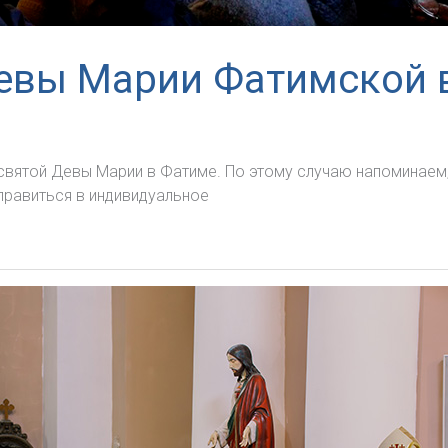
евы Марии Фатимской 
вятой Девы Марии в Фатиме. По этому случаю напоминаем,
правиться в индивидуальное