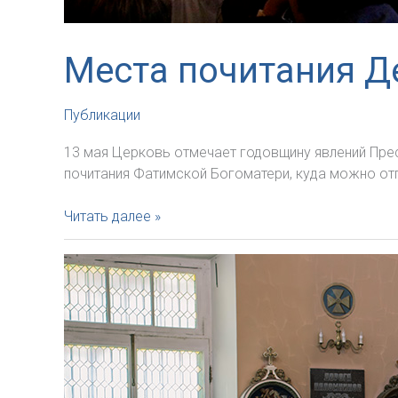
Места почитания Д
Публикации
13 мая Церковь отмечает годовщину явлений Прес
почитания Фатимской Богоматери, куда можно от
Места
Читать далее »
почитания
Девы
Марии
Фатимской
в
Архиепархии