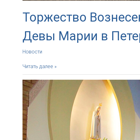
Торжество Вознесе
Девы Марии в Пете
Новости
Торжество
Читать далее »
Вознесения
Господня
в
соборе
Успения
Пресвятой
Девы
Марии
в