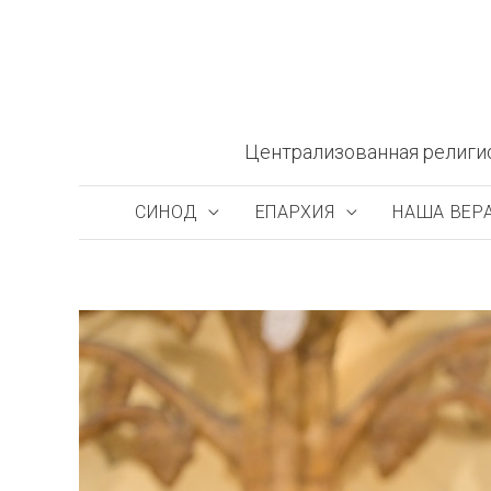
Перейти
к
содержимому
Централизованная религи
СИНОД
ЕПАРХИЯ
НАША ВЕР