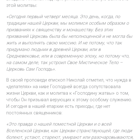
этой молитвы:
«Сегодня первый четверг месяца. Это день, когда, по
традиции нашей Церкви, мы молимся особым образом о
призваниях к священству и монашеству. Без этих
призваний Церковь была бы неполноценной и не могла бы
жить и выполнять свою миссию. И не потому, что так
придумано людьми в древней Церкви, или в
Средневековье, или в современную эпоху, но потому что,
на самом деле, так устроил Свое Мистическое Тело –
Церковь Сам Господь».
В своей проповеди епископ Николай отметил, что нужда в
«делателях» на ниве Господней всегда сопутствовала
жизни Церкви, как и молитва к «Господину жатвы» о том,
чтобы Он призывал верующих к этому особому служению.
И сегодня в нашей епархии есть приходы, где нет
постоянных священников:
«Это правда о нашей поместной Церкви и о всей
Вселенской Церкви, как Церкви странствующей, где люди
болеют, устают, стареют, умирают или разочаровываются,