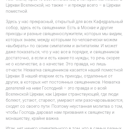
Церкви Вселенской, но также – и прежде всего – в Церкви
поместной.
Здесь у нас прекрасный, открытый для всех Кафедральный
собор, здесь есть священники. Есть в Москве и другие
приходы и разные священнослужители, которых мы видим,
которых знаем, между которыми по-человечески можем
«выбирать» по своим симпатиям и антипатиям. И может
даже показаться, что у нас все в порядке, и священников
достаточно, а если и есть какие-то нужды, то речь скорее
не о количестве, а о качестве. Это правда, но лишь
отчасти. Нехватка священников касается нашей поместной
Церкви. В нашей епархии есть приходы, отдаленные от
других, в которых нет постоянных священников. Нехватка
делателей на ниве Господней – это правда и о всей
Вселенской Церкви, как Церкви странствующей, где люди
болеют, устают, стареют, умирают или разочаровываются,
сходят со своего пути. Поэтому неустанная молитва о том,
чтобы Господь даровал нам призвания к священству и
монашеству, крайне важна.
Итак, нет ничего удивительного в том, что в самых разных