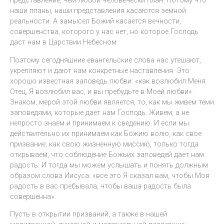
представление, чем любой человечески план. Потому что
наши планы, наши представления касаются земной
реальности. А замысел Божий касается вечности,
совершенства, которого у нас нет, но которое Господь
даст нам в Царствии Небесном.
Поэтому сегодняшние евангельские слова нас утешают,
укрепляют и дают нам конкретные наставления. Это
хорошо известная заповедь любви: «как возлюбил Меня
Отец, Я возлюбил вас, и вы пребудьте в Моей любви».
Знаком, мерой этой любви является, то, как мы живем теми
заповедями, которые дает нам Господь. Живем, а не
непросто знаем и принимаем к сведению. И если мы
действительно их принимаем как Божию волю, как свое
призвание, как свою жизненную миссию, только тогда
открываем, что соблюдение Божьих заповедей дает нам
радость. И тогда мы можем услышать и понять должным
образом слова Иисуса: «все это Я сказал вам, чтобы Моя
радость в вас пребывала, чтобы ваша радость была
совершенна».
Пусть в открытии призваний, а также в нашей