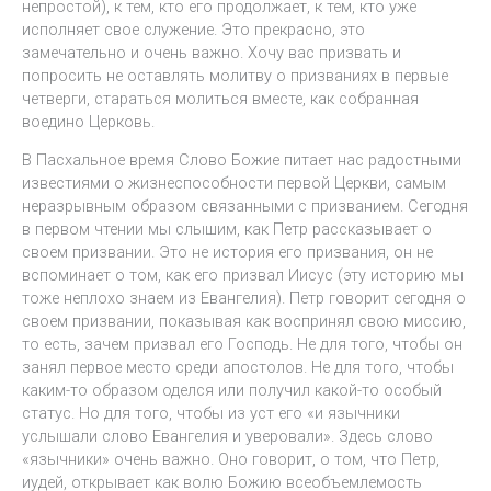
непростой), к тем, кто его продолжает, к тем, кто уже
исполняет свое служение. Это прекрасно, это
замечательно и очень важно. Хочу вас призвать и
попросить не оставлять молитву о призваниях в первые
четверги, стараться молиться вместе, как собранная
воедино Церковь.
В Пасхальное время Слово Божие питает нас радостными
известиями о жизнеспособности первой Церкви, самым
неразрывным образом связанными с призванием. Сегодня
в первом чтении мы слышим, как Петр рассказывает о
своем призвании. Это не история его призвания, он не
вспоминает о том, как его призвал Иисус (эту историю мы
тоже неплохо знаем из Евангелия). Петр говорит сегодня о
своем призвании, показывая как воспринял свою миссию,
то есть, зачем призвал его Господь. Не для того, чтобы он
занял первое место среди апостолов. Не для того, чтобы
каким-то образом оделся или получил какой-то особый
статус. Но для того, чтобы из уст его «и язычники
услышали слово Евангелия и уверовали». Здесь слово
«язычники» очень важно. Оно говорит, о том, что Петр,
иудей, открывает как волю Божию всеобъемлемость