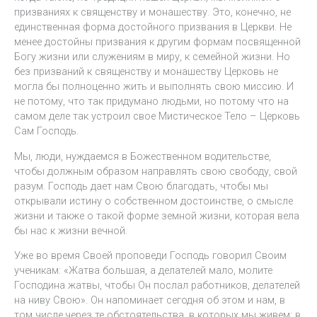
призваниях к священству и монашеству. Это, конечно, не
единственная форма достойного призвания в Церкви. Не
менее достойны призвания к другим формам посвященной
Богу жизни или служениям в миру, к семейной жизни. Но
без призваний к священству и монашеству Церковь не
могла бы полноценно жить и выполнять свою миссию. И
не потому, что так придумано людьми, но потому что на
самом деле так устроил свое Мистическое Тело – Церковь
Сам Господь.
Мы, люди, нуждаемся в Божественном водительстве,
чтобы должным образом направлять свою свободу, свой
разум. Господь дает нам Свою благодать, чтобы мы
открывали истину о собственном достоинстве, о смысле
жизни и также о такой форме земной жизни, которая вела
бы нас к жизни вечной.
Уже во время Своей проповеди Господь говорил Своим
ученикам: «Жатва большая, а делателей мало, молите
Господина жатвы, чтобы Он послал работников, делателей
на ниву Свою». Он напоминает сегодня об этом и нам, в
том числе,через те обстоятельства, в которых мы живем: в