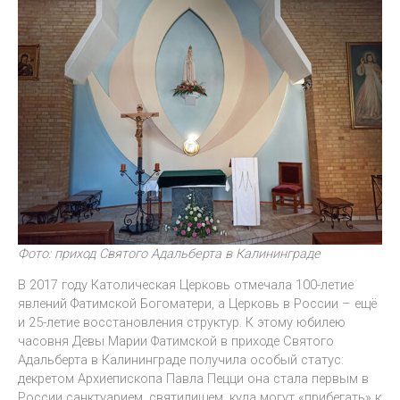
Фото: приход Святого Адальберта в Калининграде
В 2017 году Католическая Церковь отмечала 100-летие
явлений Фатимской Богоматери, а Церковь в России – ещё
и 25-летие восстановления структур. К этому юбилею
часовня Девы Марии Фатимской в приходе Святого
Адальберта в Калининграде получила особый статус:
декретом Архиепископа Павла Пецци она стала первым в
России санктуарием, святилищем, куда могут «прибегать» к