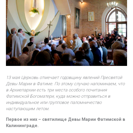
13 мая Церковь отмечает годовщину явлений Пресвятой
Девы Марии в Фатиме. По этому случаю напоминаем, что
в Архиепархии есть три места особого почитания
Фатимской Богоматери, куда можно отправиться в
индивидуальное или групповое паломничество
наступающим летом.
Первое из них – святилище Девы Марии Фатимской в
Калининграде.