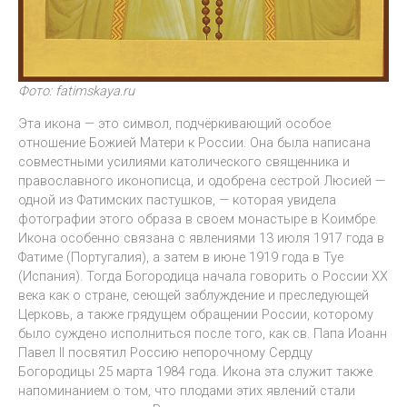
Фото: fatimskaya.ru
Эта икона — это символ, подчёркивающий особое
отношение Божией Матери к России. Она была написана
совместными усилиями католического священника и
православного иконописца, и одобрена сестрой Люсией —
одной из Фатимских пастушков, — которая увидела
фотографии этого образа в своем монастыре в Коимбре.
Икона особенно связана с явлениями 13 июля 1917 года в
Фатиме (Португалия), а затем в июне 1919 года в Туе
(Испания). Тогда Богородица начала говорить о России XX
века как о стране, сеющей заблуждение и преследующей
Церковь, а также грядущем обращении России, которому
было суждено исполниться после того, как св. Папа Иоанн
Павел II посвятил Россию непорочному Сердцу
Богородицы 25 марта 1984 года. Икона эта служит также
напоминанием о том, что плодами этих явлений стали