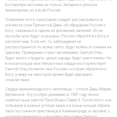
Богоматери католики не только Западного региона
Архиепархии, но и всей России.
Появление этого санктуария следует рассматривать в
контексте слов Пречистой Девы об обращении России к
Богу, сказанных в одном из фатимских явлений: «Если
просьбы мои будут услышаны, Россия обратится к Богу и
наступит мир. Если нет, то заблуждения ее
распространятся по всему свету, будут войны и гонения на
Церковь. Праведники станут мучениками, Святой Отец
будет много страдать, целые народы будут уничтожены. Но
в конце концов мое Непорочное сердце восторжествует.
Святой Отец посвятит мне Россию, которая обратится к
Богу, и миру на некоторое время будет даровано
спокойствие».
Сердце калининградского святилища – статуя Девы Марии
Фатимской. Эту особую реликвию в 1997 году лично
освятил ныне святой Папа Иоанн Павел II. После этого она
побывала в разных уголках мира и в конце концов обрела
свое постоянное пристанище в Калининграде, в часовне, с
которой начиналось строительства храма Святого