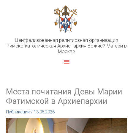
Перейти
к
содержимому
Централизованная религиозная организация
Римско-католическая Архиепархия Божией Матери в
Москве
Главное
меню
Места почитания Девы Марии
Фатимской в Архиепархии
Публикации
/
13.05.2026