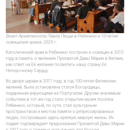
Визит Архиепископа Павла Пецци в Рябинино и 10-летие
освящения храма, 2025 г.
Католический храм в Рябинино построен и освящён в 2015
году в память о явлениях Пресвятой Девы Марии в Фатиме,
как ответ на Её желание посвятить нашу страну Её
Непорочному Сердцу.
Во дворе церкви в 2017 году, в год 100-летия Фатимских
явлений, была установлена статуя Богородицы,
подаренная верующими из Португалии. Другим значимым
событием в тот же год стало открытие музея посёлка
Рябинино, который, по сути, стал культурным
пространством и местом памяти о репрессированных
людях, построивших здесь крепкую мирную жизнь. Их
подвиг подтверждает предсказания Пресвятой Девы Марии
в 1917 году о тяжелых испытаниях для России.