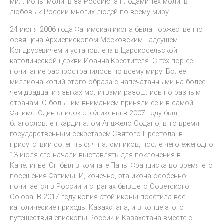
миллионы молитв за Россию, а плодами тех молитв —
любовь к России многих людей по всему миру.
24 июня 2006 года Фатимская икона была торжественно
освящена Архиепископом Московским Тадеушем
Кондрусевичем и установлена в Царскосельской
католической церкви Иоанна Крестителя. С тех пор её
почитание распространилось по всему миру. Более
миллиона копий этого образа с напечатанными на более
чем двадцати языках молитвами разошлись по разным
странам. С большим вниманием приняли её и в самой
Фатиме. Один список этой иконы в 2007 году был
благословлен кардиналом Анджело Содано, в то время
государственным секретарем Святого Престола, в
присутствии сотен тысяч паломников, после чего ежегодно
13 июля его начали выставлять для поклонения в
Капелинье. Он был в комнате Папы Франциска во время его
посещения Фатимы. И, конечно, эта икона особенно
почитается в России и странах бывшего Советского
Союза. В 2017 году копия этой иконы посетила все
католические приходы Казахстана, и в конце этого
путешествия епископы России и Казахстана вместе с