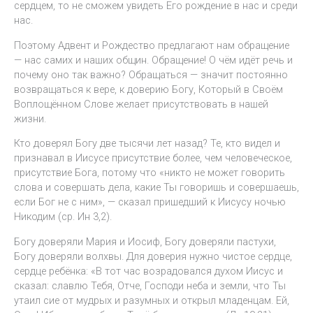
сердцем, то не сможем увидеть Его рождение в нас и среди
нас.
Поэтому Адвент и Рождество предлагают нам обращение
— нас самих и наших общин. Обращение! О чём идёт речь и
почему оно так важно? Обращаться — значит постоянно
возвращаться к вере, к доверию Богу, Который в Своём
Воплощённом Слове желает присутствовать в нашей
жизни.
Кто доверял Богу две тысячи лет назад? Те, кто видел и
признавал в Иисусе присутствие более, чем человеческое,
присутствие Бога, потому что «никто не может говорить
слова и совершать дела, какие Ты говоришь и совершаешь,
если Бог не с ним», — сказал пришедший к Иисусу ночью
Никодим (ср. Ин 3,2).
Богу доверяли Мария и Иосиф, Богу доверяли пастухи,
Богу доверяли волхвы. Для доверия нужно чистое сердце,
сердце ребёнка: «В тот час возрадовался духом Иисус и
сказал: славлю Тебя, Отче, Господи неба и земли, что Ты
утаил сие от мудрых и разумных и открыл младенцам. Ей,