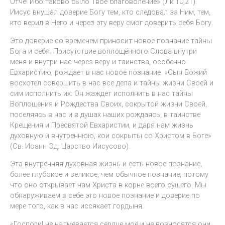
Отче! Ибо таково было Твоё благоволение» (Лк 10,21).
Иисус внушал доверие Богу тем, кто следовал за Ним, тем,
кто верил в Него и через эту веру смог доверить себя Богу.
Это доверие со временем приносит новое познание тайны
Бога и себя. Присутствие воплощённого Слова внутри
меня и внутри нас через веру и таинства, особенно
Евхаристию, рождает в нас новое познание. «Сын Божий
восхотел совершить в нас все дела и тайны жизни Своей и
сим исполнить их. Он жаждет исполнить в нас тайны
Воплощения и Рождества Своих, сокрытой жизни Своей,
поселяясь в нас и в душах наших рождаясь, в таинстве
Крещения и Пресвятой Евхаристии, и даря нам жизнь
духовную и внутреннюю, кои сокрыты со Христом в Боге»
(Св. Иоанн Эд. Царство Иисусово).
Эта внутренняя духовная жизнь и есть новое познание,
более глубокое и великое, чем обычное познание, потому
что оно открывает нам Христа в корне всего сущего. Мы
обнаруживаем в себе это новое познание и доверие по
мере того, как в нас иссякает гордыня.
«Господи! не надмевается сердце моё и не возносятся очи