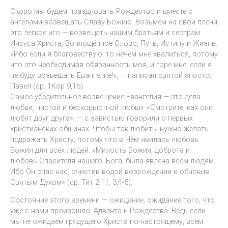
Скоро мы будем праздновать Рождество и вместе с
ангелами возвещать Славу Божию. Возьмём на свои плечи
это лёгкое иго — возвещать нашим братьям и сёстрам
Иисуса Христа, Воплощённое Слово, Путь, Истину и Жизнь.
«Ибо если я благовествую, то нечем мне хвалиться, потому
что это необходимая обязанность моя, и горе мне, если я
не буду возвещать Евангелие!», — написал святой апостол
Павел (ср. 1Кор 9,16).
Самое убедительное возвещение Евангелия — это дела
любви, чистой и бескорыстной любви. «Смотрите, как они
любят друг друга», — с завистью говорили о первых
христианских общинах. Чтобы так любить, нужно желать
подражать Христу, потому что в Нём явилась любовь
Божия для всех людей: «Милость Божия, доброта и
любовь Спасителя нашего, Бога, была явлена всем людям.
Ибо Он спас нас, очистив водой возрождения и обновив
Святым Духом» (ср. Тит 2,11; 3,4-5).
Состояние этого времени — ожидание; ожидание того, что
уже с нами произошло: Адвента и Рождества. Ведь если
мы не ожидаем грядущего Христа по-настоящему, всем