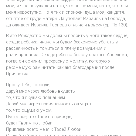
мои, и я не покушался на то, что выше меня, на то, что для
меня недоступно. Но я тих и спокоен; душа моя, как дитя,
отнятое от груди матери. Да уповает Израиль на Господа,
да ожидает Израиль Господа отныне и вовек» (ср. Пс 130).
В это Рождество мы должны просить у Бога такое сердце,
сердце ребёнка, иначе мы будем бесконечно убегать в
рассеянность и томиться в плену возмущения и
разочарования. Сердце ребёнка было у святого Ансельма,
когда он сочинил прекрасную молитву, которую я
рекомендую вам читать как акт благодарения после
Причастия:
Прошу Тебя, Господи,
даруй мне через любовь вкушать
то, что я вкушаю познанием.
Даруй мне через привязанность ощущать
то, что ощущаю умом.
Пусть всё, что Твоё по природе,
будет Твоим по любви.
Привлеки всего меня к Твоей Любви!
Сделай, о Христе, то, чего сердце моё сделать не может.