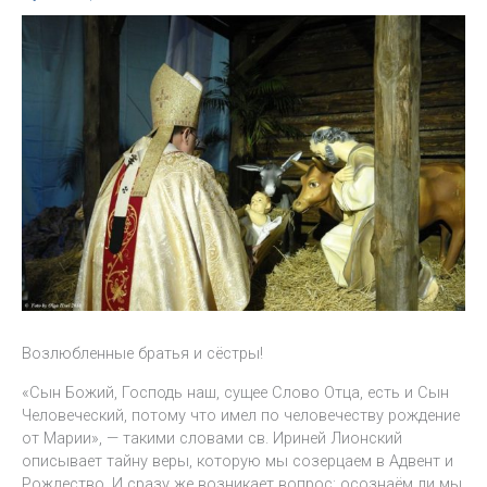
Возлюбленные братья и сёстры!
«Сын Божий, Господь наш, сущее Слово Отца, есть и Сын
Человеческий, потому что имел по человечеству рождение
от Марии», — такими словами св. Ириней Лионский
описывает тайну веры, которую мы созерцаем в Адвент и
Рождество. И сразу же возникает вопрос: осознаём ли мы