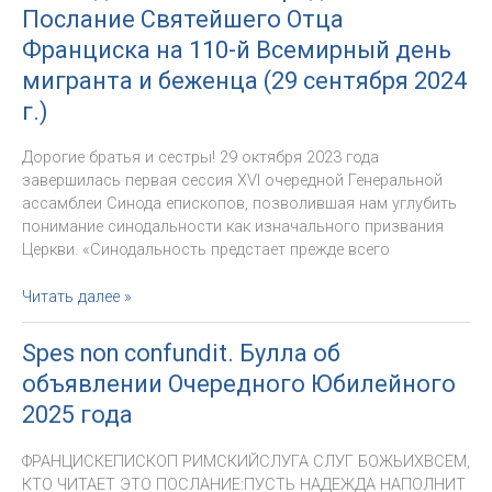
Послание Святейшего Отца
Отца
Франциска
Франциска на 110-й Всемирный день
о
мигранта и беженца (29 сентября 2024
человеческой
г.)
и
божественной
Дорогие братья и сестры! 29 октября 2023 года
любви
завершилась первая сессия XVI очередной Генеральной
Сердца
ассамблеи Синода епископов, позволившая нам углубить
Иисуса
понимание синодальности как изначального призвания
Христа
Церкви. «Синодальность предстает прежде всего
«Бог
Читать далее »
идет
со
Spes non confundit. Булла об
Своим
объявлении Очередного Юбилейного
народом».
Послание
2025 года
Святейшего
Отца
ФРАНЦИСКЕПИСКОП РИМСКИЙСЛУГА СЛУГ БОЖЬИХВСЕМ,
Франциска
КТО ЧИТАЕТ ЭТО ПОСЛАНИЕ:ПУСТЬ НАДЕЖДА НАПОЛНИТ