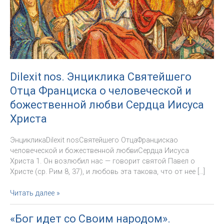
Dilexit nos. Энциклика Святейшего
Отца Франциска о человеческой и
божественной любви Сердца Иисуса
Христа
ЭнцикликаDilexit nosСвятейшего ОтцаФранцискао
человеческой и божественной любвиСердца Иисуса
Христа 1. Он возлюбил нас — говорит святой Павел о
Христе (ср. Рим 8, 37), и любовь эта такова, что от нее […]
Dilexit
Читать далее »
nos.
Энциклика
«Бог идет со Своим народом».
Святейшего