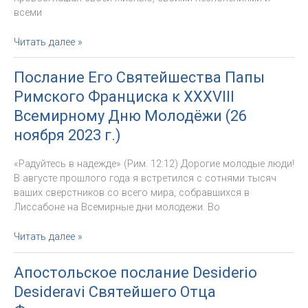
общению».
всеми
Послание
Папы
Апостольское
Читать далее »
к
обращение
58-
Laudate
му
Послание Его Святейшества Папы
Deum
Всемирному
Римского Франциска к XXXVIII
Папы
дню
Франциска
Всемирному Дню Молодёжи (26
социальных
коммуникаций
ноября 2023 г.)
«Радуйтесь в надежде» (Рим. 12:12) Дорогие молодые люди!
В августе прошлого года я встретился с сотнями тысяч
ваших сверстников со всего мира, собравшихся в
Лиссабоне на Всемирные дни молодежи. Во
Послание
Читать далее »
Его
Святейшества
Апостольское послание Desiderio
Папы
Desideravi Святейшего Отца
Римского