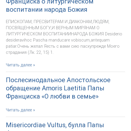
Франциска
Франциска о литургическом
к
воспитании народа Божия
XXXVIII
Всемирному
ЕПИСКОПАМ, ПРЕСВИТЕРАМ И ДИАКОНАМ,ЛЮДЯМ,
Дню
ПОСВЯЩЕННЫМ БОГУ,И ВЕРНЫМ МИРЯНАМ О
Молодёжи
ЛИТУРГИЧЕСКОМ ВОСПИТАНИИНАРОДА БОЖИЯ Desiderio
(26
desideravihoc Pascha manducare vobiscum,antequam
ноября
patiar.Очень желал Яесть с вами сию пасхупрежде Моего
2023
страдания (Лк. 22, 15) 1.
г.)
Апостольское
Читать далее »
послание
Desiderio
Послесинодальное Апостольское
Desideravi
обращение Amoris Laetitia Папы
Святейшего
Отца
Франциска «О любви в семье»
Франциска
о
Послесинодальное
Читать далее »
литургическом
Апостольское
воспитании
обращение
Misericordiae Vultus, булла Папы
народа
Amoris