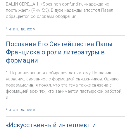
на
ВАШИ СЕРДЦА 1. «Spes non confundit», «надежда не
110-
постыжает» (Рим 5:5). В духе надежды апостол Павел
й
обращается со словами ободрения
Всемирный
день
Spes
Читать далее »
мигранта
non
и
confundit.
Послание Его Святейшества Папы
беженца
Булла
Франциска о роли литературы в
(29
об
сентября
объявлении
формации
2024
Очередного
г.)
Юбилейного
1. Первоначально я собирался дать этому Посланию
2025
название, связанное с формацией священников. Однако,
года
поразмыслив, я понял, что эта тема также связана с
формацией всех тех, кто занимается пастырской работой,
и
Послание
Читать далее »
Его
Святейшества
«Искусственный интеллект и
Папы