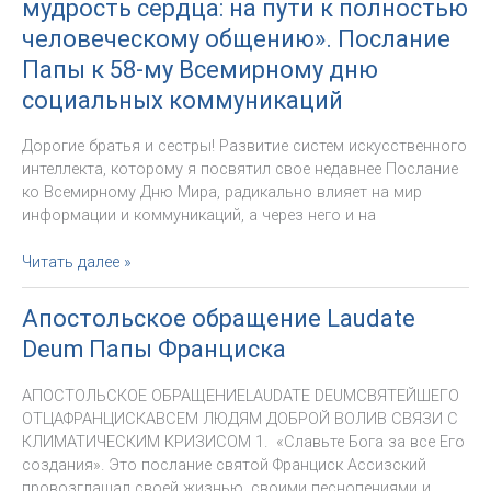
мудрость сердца: на пути к полностью
Франциска
о
человеческому общению». Послание
роли
Папы к 58-му Всемирному дню
литературы
социальных коммуникаций
в
формации
Дорогие братья и сестры! Развитие систем искусственного
интеллекта, которому я посвятил свое недавнее Послание
ко Всемирному Дню Мира, радикально влияет на мир
информации и коммуникаций, а через него и на
«Искусственный
Читать далее »
интеллект
и
Апостольское обращение Laudate
мудрость
Deum Папы Франциска
сердца:
на
АПОСТОЛЬСКОЕ ОБРАЩЕНИЕLAUDATE DEUMСВЯТЕЙШЕГО
пути
ОТЦАФРАНЦИСКАВСЕМ ЛЮДЯМ ДОБРОЙ ВОЛИВ СВЯЗИ С
к
КЛИМАТИЧЕСКИМ КРИЗИСОМ 1. «Славьте Бога за все Его
полностью
создания». Это послание святой Франциск Ассизский
человеческому
провозглашал своей жизнью, своими песнопениями и