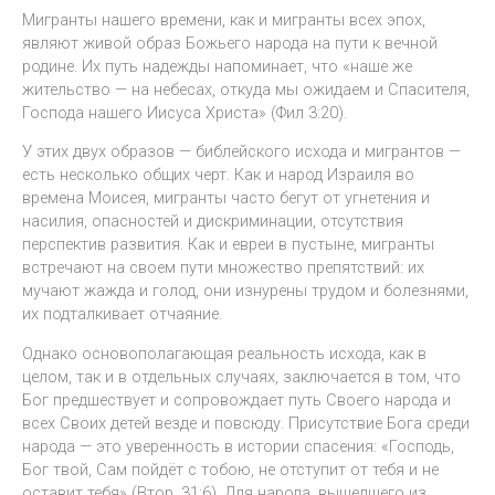
Мигранты нашего времени, как и мигранты всех эпох,
являют живой образ Божьего народа на пути к вечной
родине. Их путь надежды напоминает, что «наше же
жительство — на небесах, откуда мы ожидаем и Спасителя,
Господа нашего Иисуса Христа» (Фил 3:20).
У этих двух образов — библейского исхода и мигрантов —
есть несколько общих черт. Как и народ Израиля во
времена Моисея, мигранты часто бегут от угнетения и
насилия, опасностей и дискриминации, отсутствия
перспектив развития. Как и евреи в пустыне, мигранты
встречают на своем пути множество препятствий: их
мучают жажда и голод, они изнурены трудом и болезнями,
их подталкивает отчаяние.
Однако основополагающая реальность исхода, как в
целом, так и в отдельных случаях, заключается в том, что
Бог предшествует и сопровождает путь Своего народа и
всех Своих детей везде и повсюду. Присутствие Бога среди
народа — это уверенность в истории спасения: «Господь,
Бог твой, Сам пойдёт с тобою, не отступит от тебя и не
оставит тебя» (Втор. 31:6). Для народа, вышедшего из