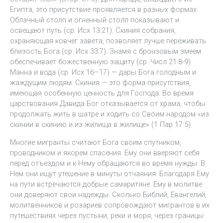
Египта, это присутствие проявляется в разных формах.
Облачный столп и огненный столп показывают и
освещают путь (ср. Исх 13:21). Скиния собрания,
охраняющая ковчег завета, позволяет лучше переживать
близость Бога (ср. Исх 33:7). Знамя с бронзовым змеем
обеспечивает божественную защиту (ср. Числ 21:8-9).
Манна и вода (ср. Исх 16–17) — дары Бога голодным и
жаждущим людям. Скиния — это форма присутствия,
имеющая особенную ценность для Господа. Во время
царствования Давида Бог отказывается от храма, чтобы
продолжать жить в шатре и ходить со Своим народом «из
скинии в скинию и из жилища в жилище» (1 Пар 17:5).
Многие мигранты считают Бога своим спутником,
проводником и якорем спасения. Ему они вверяют себя
перед отъездом и к Нему обращаются во время нужды. В
Нем они ищут утешение в минуты отчаяния. Благодаря Ему
на пути встречаются добрые самаритяне. Ему в молитве
они доверяют свои надежды. Сколько Библий, Евангелий,
молитвенников и розариев сопровождают мигрантов в их
путешествиях через пустыни, реки и моря, через границы