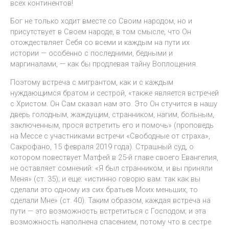
всех континентов!
Бог не только ходит вместе со Своим народом, но и
присутствует в Своем народе, в том смысле, что Он
отождествляет Себя со всеми и каждым на пути их
истории — особенно с последними, бедными и
маргиналами, — как бы продлевая тайну Воплощения.
Поэтому встреча с мигрантом, как и с каждым
нуждающимся братом и сестрой, «также является встречей
с Христом. Он Сам сказал нам это. Это Он стучится в нашу
дверь голодным, жаждущим, странником, нагим, больным,
заключенным, прося встретить его и помочь» (проповедь
на Мессе с участниками встречи «Свободные от страха»,
Сакрофано, 15 февраля 2019 года). Страшный суд, о
котором повествует Матфей в 25-й главе своего Евангелия,
не оставляет сомнений: «Я был странником, и вы приняли
Меня» (ст. 35); и еще: «истинно говорю вам: так как вы
сделали это одному из сих братьев Моих меньших, то
сделали Мне» (ст. 40). Таким образом, каждая встреча на
пути — это возможность встретиться с Господом; и эта
возможность наполнена спасением, потому что в сестре