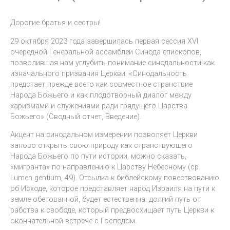
Дорогие братья и сестры!
29 октября 2023 года завершилась первая сессия XVI
очередной Генеральной ассамблеи Синода епископов,
позволившая нам углубить понимание синодальности как
изначального призвания Церкви. «Синодальность
предстает прежде всего как совместное странствие
Народа Божьего и как плодотворный диалог между
харизмами и служениями ради грядущего Царства
Божьего» (Сводный отчет, Введение).
Акцент на синодальном измерении позволяет Церкви
заново открыть свою природу как странствующего
Народа Божьего по пути истории, можно сказать,
«мигранта» по направлению к Царству Небесному (ср.
Lumen gentium, 49). Отсылка к библейскому повествованию
об Исходе, которое представляет народ Израиля на пути к
земле обетованной, будет естественна: долгий путь от
рабства к свободе, который предвосхищает путь Церкви к
окончательной встрече с Господом.