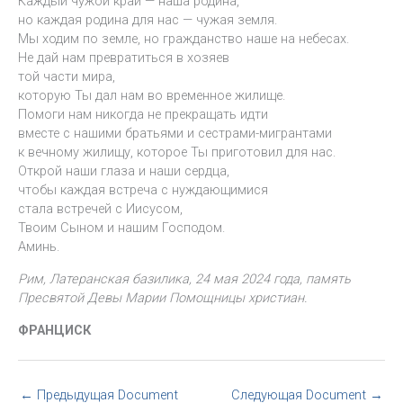
Каждый чужой край — наша родина,
но каждая родина для нас — чужая земля.
Мы ходим по земле, но гражданство наше на небесах.
Не дай нам превратиться в хозяев
той части мира,
которую Ты дал нам во временное жилище.
Помоги нам никогда не прекращать идти
вместе с нашими братьями и сестрами-мигрантами
к вечному жилищу, которое Ты приготовил для нас.
Открой наши глаза и наши сердца,
чтобы каждая встреча с нуждающимися
стала встречей с Иисусом,
Твоим Сыном и нашим Господом.
Аминь.
Рим, Латеранская базилика, 24 мая 2024 года, память
Пресвятой Девы Марии Помощницы христиан.
ФРАНЦИСК
←
Предыдущая Document
Следующая Document
→