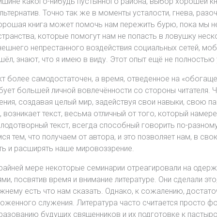
тишине какого-нибудь пустынного района, выбор хорошей кн
льтернатив. Точно так же в моменты усталости, гнева, разо
хорошая книга может помочь нам пережить бурю, пока мы н
остранства, которые помогут нам не попасть в ловушку не
нешнего непрестанного воздействия социальных сетей, моби
шёл, знают, что я имею в виду. Этот опыт ещё не полностью 
укт более самодостаточен, а время, отведенное на «обогащ
бует большей личной вовлечённости со стороны читателя. Ч
ия, создавая целый мир, задействуя свои навыки, свою па
возникает текст, весьма отличный от того, который намер
плодотворный текст, всегда способный говорить по-разному
я тем, что получаем от автора, и это позволяет нам, в сво
ть и расширять наше мировоззрение.
о крайней мере некоторые семинарии отреагировали на одер
, посвятив время и внимание литературе. Они сделали это,
жнему есть что нам сказать. Однако, к сожалению, достаточ
оженного служения. Литература часто считается просто ф
бразованию будущих священников и их подготовке к пастыр