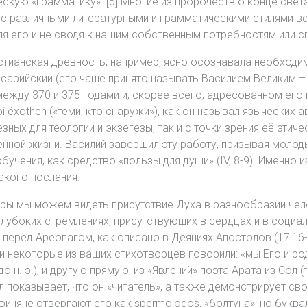
скую «грамматику». [5] Многие из пророчеств о конце свет
кт с различными литературными и грамматическими стилями 
я его и не сводя к нашим собственным потребностям или 
истианская древность, например, ясно осознавала необход
сарийский (его чаще принято называть Василием Великим – п
жду 370 и 375 годами и, скорее всего, адресованном его 
 éxothen («теми, кто снаружи»), как он называл языческих а
езных для теологии и экзегезы, так и с точки зрения её этич
енной жизни. Василий завершил эту работу, призывая молод
 обучения, как средство «пользы для души» (IV, 8-9). Именно 
ского послания.
ры мы можем видеть присутствие Духа в разнообразии чело
глубоких стремлениях, присутствующих в сердцах и в социа
м перед Ареопагом, как описано в Деяниях Апостолов (17:16
 некоторые из ваших стихотворцев говорили: «мы Его и род»
 н. э.), и другую прямую, из «Явлений» поэта Арата из Сол (т
 показывает, что он «читатель», а также демонстрирует сво
иняне отвергают его как spermologos, «болтуна», но буквал