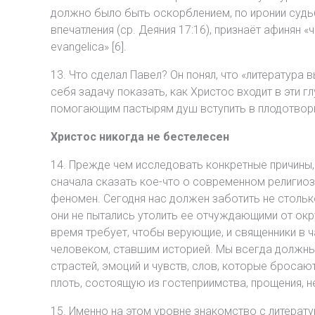
должно было быть оскорблением, по иронии судь
впечатления (ср. Деяния 17:16), признаёт афинян 
evangelica» [6].
13. Что сделал Павел? Он понял, что «литература 
себя задачу показать, как Христос входит в эти гл
помогающим пастырям душ вступить в плодотворн
Христос никогда не бестелесен
14. Прежде чем исследовать конкретные причины,
сначала сказать кое-что о современном религио
феномен. Сегодня нас должен заботить не столь
они не пытались утолить ее отчуждающими от окр
время требует, чтобы верующие, и священники в
человеком, ставшим историей. Мы всегда должны з
страстей, эмоций и чувств, слов, которые броса
плоть, состоящую из гостеприимства, прощения, 
15. Именно на этом уровне знакомство с литерат