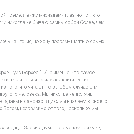
й поэме, я вижу мириадами глаз, но тот, кто
бя; и никогда не бываю самим собой более, чем
ечь из чтения, но хочу поразмышлять о самых
рхе Луис Борхес [13], а именно, что самое
не зацикливаться на идеях и критических
из того, что читают, но в любом случае они
 другого человека. Мы никогда не должны
о впадаем в самоизоляцию; мы впадаем в своего
с Богом, независимо от того, насколько мы
ь их сердца. Здесь я думаю о смелом призыве,