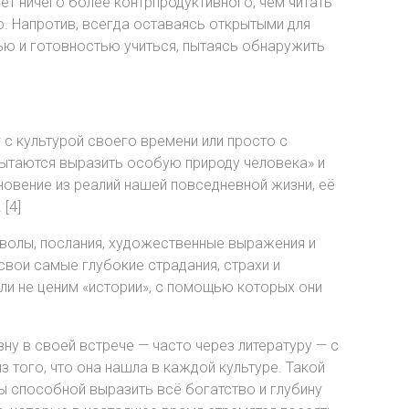
Нет ничего более контрпродуктивного, чем читать
мо. Напротив, всегда оставаясь открытыми для
ью и готовностью учиться, пытаясь обнаружить
 с культурой своего времени или просто с
пытаются выразить особую природу человека» и
хновение из реалий нашей повседневной жизни, её
[4]
имволы, послания, художественные выражения и
свои самые глубокие страдания, страхи и
ли не ценим «истории», с помощью которых они
у в своей встрече — часто через литературу — с
 того, что она нашла в каждой культуре. Такой
ы способной выразить всё богатство и глубину