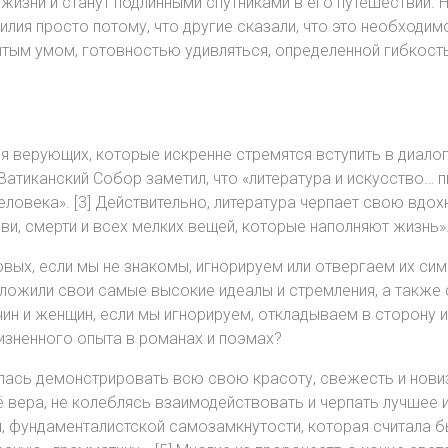
 жизни и станут подлинными спутниками в его путешествии. 
силия просто потому, что другие сказали, что это необходи
ытым умом, готовностью удивляться, определенной гибкост
я верующих, которые искренне стремятся вступить в диалог
атиканский Собор заметил, что «литература и искусство… 
еловека». [3] Действительно, литература черпает свою вдо
ви, смерти и всех мелких вещей, которые наполняют жизнь». 
новых, если мы не знакомы, игнорируем или отвергаем их с
зложили свои самые высокие идеалы и стремления, а также 
н и женщин, если мы игнорируем, откладываем в сторону и
изненного опыта в романах и поэмах?
ась демонстрировать всю свою красоту, свежесть и новизн
 вера, не колеблясь взаимодействовать и черпать лучшее из
, фундаменталистской самозамкнутости, которая считала б