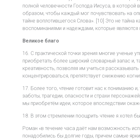
полной человечности Господа Иисуса, в которой 
образом, чтобы каждый мог почувствовать на опы
тайне воплотившегося Слова». [10] Это не тайна 
воспоминаниями и надеждами, которые являются 
Великое благо
16. С практической точки зрения многие ученые 
приобретать более широкий словарный запас и, т
креативность, позволяя им учиться рассказыват
концентрироваться, препятствует снижению когни
17. Более того, чтение готовит нас к пониманию 
заботы, трагедии, опасности и страхи персонаже
мы приобретём идеи, которое впоследствии окаж
18. В этом стремлении поощрить чтение я хотел бы
Роман «в течение часа даёт нам возможность испы
понадобились бы долгие годы, причем самые яркие