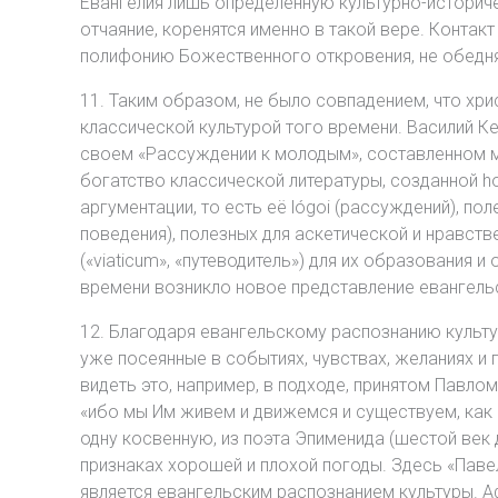
Евангелия лишь определённую культурно-историче
отчаяние, коренятся именно в такой вере. Конта
полифонию Божественного откровения, не обедня
11. Таким образом, не было совпадением, что хр
классической культурой того времени. Василий Ке
своем «Рассуждении к молодым», составленном ме
богатство классической литературы, созданной hoi
аргументации, то есть её lógoi (рассуждений), пол
поведения), полезных для аскетической и нравств
(«viaticum», «путеводитель») для их образования и
времени возникло новое представление евангель
12. Благодаря евангельскому распознанию культу
уже посеянные в событиях, чувствах, желаниях и 
видеть это, например, в подходе, принятом Павло
«ибо мы Им живем и движемся и существуем, как и
одну косвенную, из поэта Эпименида (шестой век до
признаках хорошей и плохой погоды. Здесь «Павел
является евангельским распознанием культуры. Аф