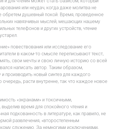
иги для чтения может стать оазисом, который
чарования или неудач, когда даже молитва не
е обретем душевный покой. Время, проведенное
скольких навязчивых мыслей, мешающих нашему
льных телефонов и других устройств, чтение
устарел.
ение» повествования или исследование его
итатели в каком-то смысле переписывают текст,
мять, свои мечты и свою личную историю со всей
евался написать автор. Таким образом,
 и производить новый синтез для каждого
ю очередь, расти внутренне, так что каждое новое
жимость «экранами» и токсичными,
 выделив время для спокойного чтения и
ная подкованность в литературе, как правило, не
ормой развлечения, «второстепенным
скому служению. За немногими исключениями,