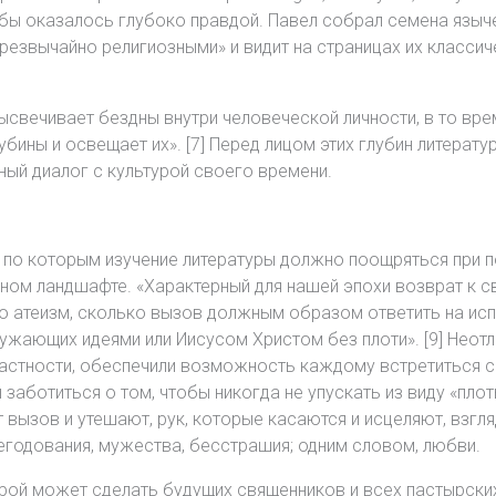
бы оказалось глубоко правдой. Павел собрал семена языче
«чрезвычайно религиозными» и видит на страницах их класси
высвечивает бездны внутри человеческой личности, в то врем
убины и освещает их». [7] Перед лицом этих глубин литератур
ый диалог с культурой своего времени.
 по которым изучение литературы должно поощряться при п
зном ландшафте. «Характерный для нашей эпохи возврат к 
ко атеизм, сколько вызов должным образом ответить на и
ужающих идеями или Иисусом Христом без плоти». [9] Неот
 частности, обеспечили возможность каждому встретиться 
аботиться о том, чтобы никогда не упускать из виду «плоть
ют вызов и утешают, рук, которые касаются и исцеляют, вз
негодования, мужества, бесстрашия; одним словом, любви.
урой может сделать будущих священников и всех пастырски