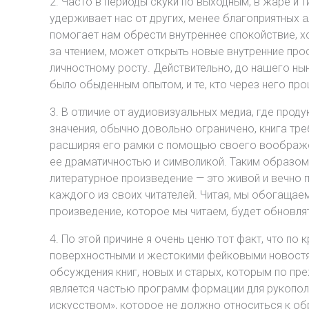
2. Часто в периоды скуки по выходным, в жаре и 
удерживает нас от других, менее благоприятных а
помогает нам обрести внутреннее спокойствие, 
за чтением, может открыть новые внутренние пр
личностному росту. Действительно, до нашего ны
было обыденным опытом, и те, кто через него про
3. В отличие от аудиовизуальных медиа, где прод
значения, обычно довольно ограничено, книга тре
расширяя его рамки с помощью своего воображен
ее драматичностью и символикой. Таким образом, 
литературное произведение — это живой и вечно 
каждого из своих читателей. Читая, мы обогащаемс
произведение, которое мы читаем, будет обновля
4. По этой причине я очень ценю тот факт, что п
поверхностными и жестокими фейковыми новостями
обсуждения книг, новых и старых, которым по пре
является частью программ формации для рукопол
искусством», которое не должно относиться к о