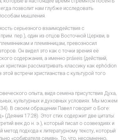
а, которые в настоящее время стремятся посеять
всегда позволит нам глубже исследовать
способам мышления.
имость серьезного взаимодействия с
рим. пер.), один из отцов Восточной Церкви, в
племянникам и племянницам, превозносил
второв. Он видел это как с точки зрения её
еского содержания, а именно práxeis (действий,
ых христиан рассматривать классику как ephódion
из этой встречи христианства с культурой того
веческого опыта, видя семена присутствия Духа,
льных, культурных и духовных условиях. Мы можем
-34). В своем обращении Павел говорит о Боге:
 (Деяния 17:28). Этот стих содержит две цитаты:
ретий век до н. э.), который писал о созвездиях и
й метод подхода к литературному тексту, который
ьно «собирателя семян». То, что, несомненно,