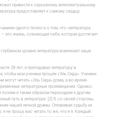
 может привести к серьезному интеллектуальному
тература предоставляет к самому сердцу
чанием одного теолога о том, что «литература…
 — это жизнь, сознающая себя, которая достигает
на глубинном уровне литература вовлекает наше
асте 28 лет, я преподавал литературу в
м, чтобы мои ученики прошли «Эль Сида». Ученики
ни могут читать «Эль Сида» дома, а во время
временные литературные произведения. Однако,
 и поэзии и таким образом переходили к другим
ый путь в литературе. [2] Я, со своей стороны,
ение нашей личной драмы. Оплакивая судьбу их
 я не прошу вас читать то же, что и я. Каждый