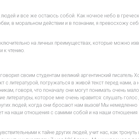
 людей и все же остаюсь собой. Как ночное небо в греческо
 любви, в моральном действии и в познании, я превосхожу се
ключительно на личных преимуществах, которые можно извл
 к чтению.
 говорил своим студентам великий аргентинский писатель Хо
кт с литературой, погружаться в живой текст перед нами, а 
икам, говоря, что поначалу они могут понимать очень мало 
ие литературы, которое мне очень нравится: слушать голос
ругих людей, когда они бросают нам вызов! Мы немедленн
ет на наши отношения с самими собой и на наши отношения 
чувствительными к тайне других людей, учит нас, как тронут