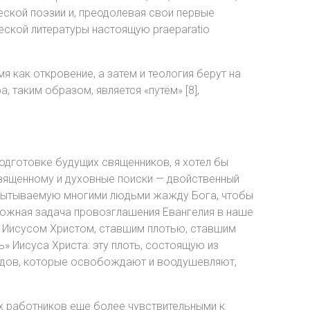
ской поэзии и, преодолевая свои первые
ческой литературы настоящую praeparatio
я как откровение, а затем и теология берут на
а, таким образом, является «путём» [8],
одготовке будущих священников, я хотел бы
священному и духовные поиски — двойственный
спытываемую многими людьми жажду Бога, чтобы
ложная задача провозглашения Евангелия в наше
с Иисусом Христом, ставшим плотью, ставшим
» Иисуса Христа: эту плоть, состоящую из
глядов, которые освобождают и воодушевляют,
х работников еще более чувствительными к