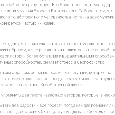
в полной мере присутствует Его божественность.Благодаря 
те истину учения Второго Ватиканского Собора о том, что 
какого-то абстрактного человечества, но тайна всех мужчин
конкретной частью их жизни.
утверждают, что привычка читать оказывает множество пол
аким образом, шире развивать интеллектуальные способнос
ь свои истории более богатыми и выразительными способам
тивных способностей, снимает стресс и беспокойство.
и, таким образом, решению различных ситуаций, которые воз
й, которые в конце концов преодолевают жизненные труднос
ется полезным в нашей собственной жизни.
 упомянуть два текста известных авторов, которые, в неско
тать все радости и все горести, тогда как для познания ли
 навсегда остались бы недоступны для нас, ибо медленност