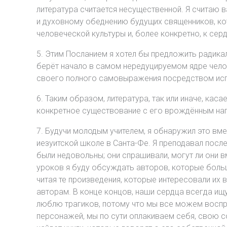
литература считается несущественной. Я считаю 
и духовному обеднению будущих священников, ко
человеческой культуры и, более конкретно, к сер
5. Этим Посланием я хотел бы предложить радикал
берёт начало в самом нередуцируемом ядре челов
своего полного самовыражения посредством испо
6. Таким образом, литература, так или иначе, ка
конкретное существование с его врождённым на
7. Будучи молодым учителем, я обнаружил это вме
иезуитской школе в Санта-Фе. Я преподавал после
были недовольны; они спрашивали, могут ли они в
уроков я буду обсуждать авторов, которые больш
читая те произведения, которые интересовали их 
авторам. В конце концов, наши сердца всегда ищу
люблю трагиков, потому что мы все можем воспр
персонажей, мы по сути оплакиваем себя, свою со