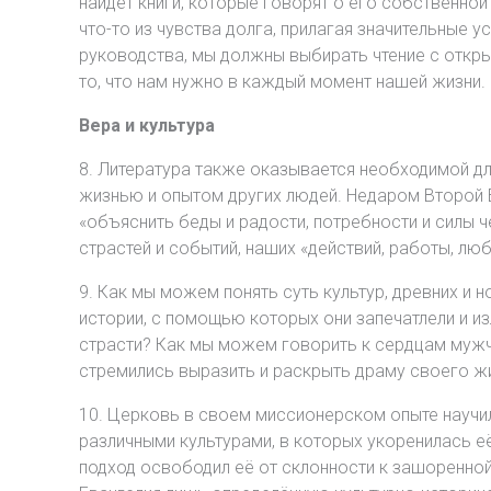
найдет книги, которые говорят о его собственной
что-то из чувства долга, прилагая значительные у
руководства, мы должны выбирать чтение с откр
то, что нам нужно в каждый момент нашей жизни.
Вера и культура
8. Литература также оказывается необходимой дл
жизнью и опытом других людей. Недаром Второй В
«объяснить беды и радости, потребности и силы ч
страстей и событий, наших «действий, работы, люб
9. Как мы можем понять суть культур, древних и 
истории, с помощью которых они запечатлели и и
страсти? Как мы можем говорить к сердцам мужчи
стремились выразить и раскрыть драму своего ж
10. Церковь в своем миссионерском опыте научил
различными культурами, в которых укоренилась её
подход освободил её от склонности к зашоренной