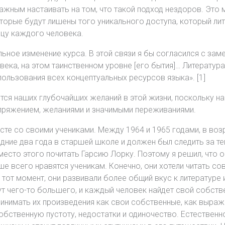
важным настаивать на том, что такой подход нездоров. Это
торые будут лишены того уникального доступа, который ли
дцу каждого человека.
ьное изменение курса. В этой связи я бы согласился с заме
ека, на этом таинственном уровне [его бытия]… Литература
льзования всех концептуальных ресурсов языка». [1]
сается наших глубочайших желаний в этой жизни, поскольку 
пряжением, желаниями и значимыми переживаниями.
сте со своими учениками. Между 1964 и 1965 годами, в возр
дние два года в старшей школе и должен был следить за те
место этого почитать Гарсию Лорку. Поэтому я решил, что о
е всего нравятся ученикам. Конечно, они хотели читать со
в тот момент, они развивали более общий вкус к литературе
т чего-то большего, и каждый человек найдет свой собственн
инимать их произведения как свои собственные, как выраж
бственную пустоту, недостатки и одиночество. Естественно,