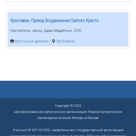
Ярославль: Приход Воздвижения Святого Креста
Настоятель: свящ. Адам Мадейчык, SVD
Восточный деканат
/
Ярославль
Copyright © 2026
Централизованная религиозная организация Римско-католическая
Архиепархия Божией Матери в Москве
Учетный № 0011010555, свидетельство о государственной регистрации