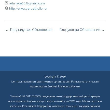
admade65@gmail.com
http://www.yarcatholic.ru
←
Предыдущая Объявление
Следующая Объявление
→
Copyright © 2026
Централизованная религиозная организация Римско-католическая
Архиепархия Божией Матери в Москве
Учетный № 0011010555, свидетельство о государственной регистрации
некоммерческой организации выдано 6 августа 2025 года Министерством
юстиции Российской Федерации на бланке, решение о государственной