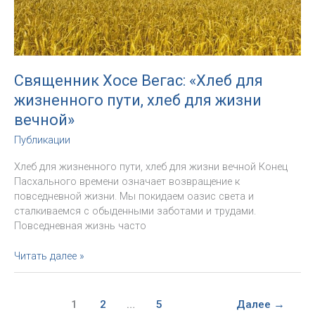
Дзуппи
в
Москву
Священник Хосе Вегас: «Хлеб для
жизненного пути, хлеб для жизни
вечной»
Публикации
Хлеб для жизненного пути, хлеб для жизни вечной Конец
Пасхального времени означает возвращение к
повседневной жизни. Мы покидаем оазис света и
сталкиваемся с обыденными заботами и трудами.
Повседневная жизнь часто
Священник
Читать далее »
Хосе
Вегас:
«Хлеб
1
2
…
5
Далее
→
для