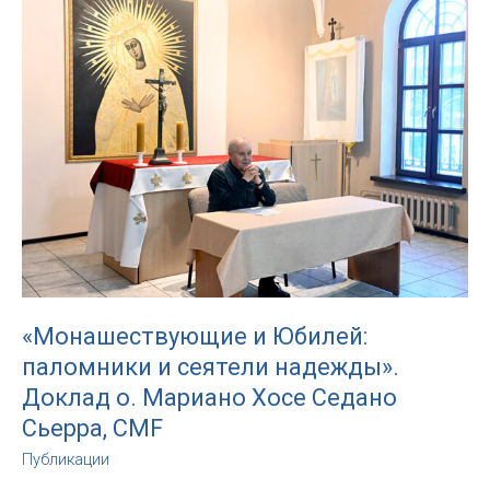
парламент».
Ещё
несколько
слов
о
Конклаве,
начавшемся
в
Ватикане
«Монашествующие и Юбилей:
паломники и сеятели надежды».
Доклад о. Мариано Хосе Седано
Сьерра, CMF
Публикации