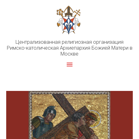
Перейти
к
содержимому
Централизованная религиозная организация
Римско-католическая Архиепархия Божией Матери в
Москве
Главное
меню