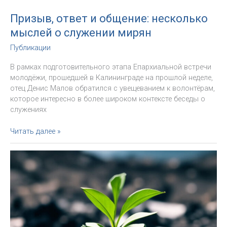
Призыв, ответ и общение: несколько
мыслей о служении мирян
Публикации
В рамках подготовительного этапа Епархиальной встречи
молодёжи, прошедшей в Калининграде на прошлой неделе,
отец Денис Малов обратился с увещеванием к волонтёрам,
которое интересно в более широком контексте беседы о
служениях
Призыв,
Читать далее »
ответ
и
общение:
несколько
мыслей
о
служении
мирян