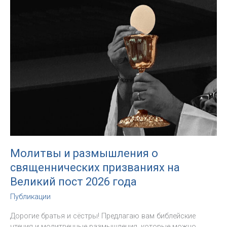
конца
возлюбил
их»
(Ин
13:1):
Крестный
путь
в
молитве
о
призваниях
Молитвы и размышления о
священнических призваниях на
Великий пост 2026 года
Публикации
Дорогие братья и сёстры! Предлагаю вам библейские
чтения и молитвенные размышления, которые можно