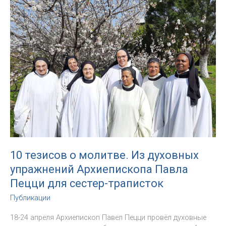
Малов,
CMF:
«Паломник,
свидетель,
посланник
–
три
фигуры,
живущие
надеждой»
10 тезисов о молитве. Из духовных
упражнений Архиепископа Павла
Пецци для сестер-траписток
Публикации
18-24 апреля Архиепископ Павел Пецци провёл духовные