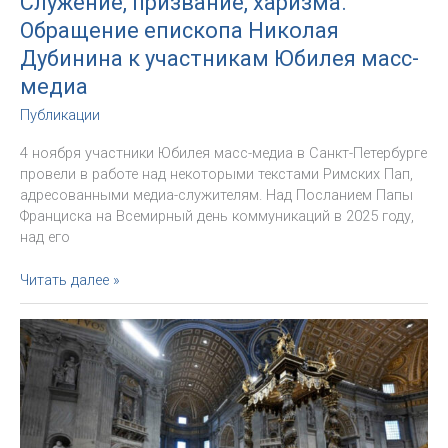
Служение, призвание, харизма.
Обращение епископа Николая
Дубинина к участникам Юбилея масс-
медиа
Публикации
4 ноября участники Юбилея масс-медиа в Санкт-Петербурге
провели в работе над некоторыми текстами Римских Пап,
адресованными медиа-служителям. Над Посланием Папы
Франциска на Всемирный день коммуникаций в 2025 году,
над его
Служение,
Читать далее »
призвание,
харизма.
Обращение
епископа
Николая
Дубинина
к
участникам