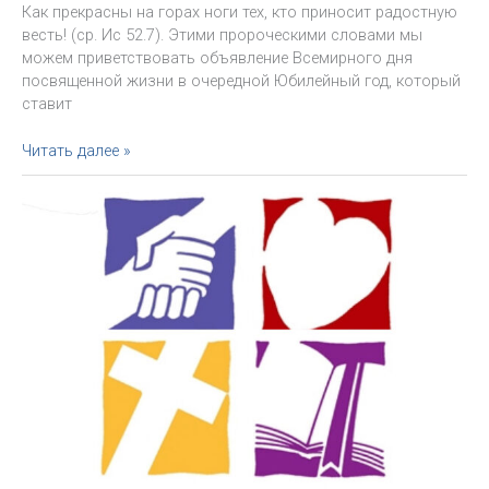
Как прекрасны на горах ноги тех, кто приносит радостную
весть! (ср. Ис 52.7). Этими пророческими словами мы
можем приветствовать объявление Всемирного дня
посвященной жизни в очередной Юбилейный год, который
ставит
«Монашествующие
Читать далее »
и
Юбилей:
паломники
и
сеятели
надежды».
Доклад
о.
Мариано
Хосе
Седано
Сьерра,
CMF