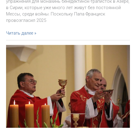
упражнения для монахинь бенедектинок-траписток в Азере,
в Сирии, которые уже много лет живут без постоянной
Мессы, среди войны. Поскольку Папа Франциск
провозгласил 2025
10
Читать далее »
тезисов
о
молитве.
Из
духовных
упражнений
Архиепископа
Павла
Пецци
для
сестер-
траписток