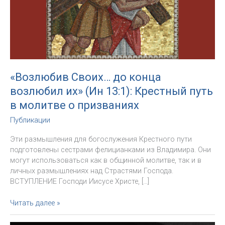
«Возлюбив Своих… до конца
возлюбил их» (Ин 13:1): Крестный путь
в молитве о призваниях
Публикации
Эти размышления для богослужения Крестного пути
подготовлены сестрами фелицианками из Владимира. Они
могут использоваться как в общинной молитве, так и в
личных размышлениях над Страстями Господа.
ВСТУПЛЕНИЕ Господи Иисусе Христе, […]
«Возлюбив
Читать далее »
Своих…
до