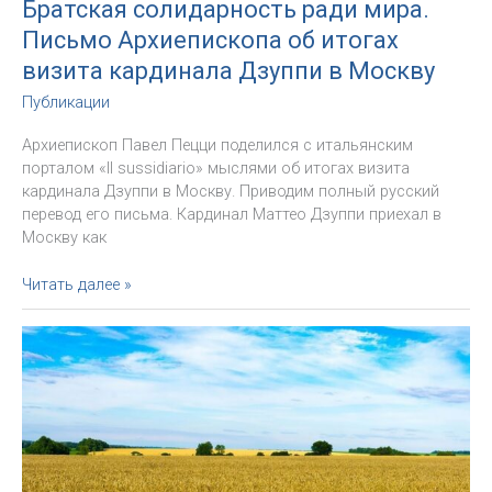
Братская солидарность ради мира.
Письмо Архиепископа об итогах
визита кардинала Дзуппи в Москву
Публикации
Архиепископ Павел Пецци поделился с итальянским
порталом «Il sussidiario» мыслями об итогах визита
кардинала Дзуппи в Москву. Приводим полный русский
перевод его письма. Кардинал Маттео Дзуппи приехал в
Москву как
Братская
Читать далее »
солидарность
ради
мира.
Письмо
Архиепископа
об
итогах
визита
кардинала