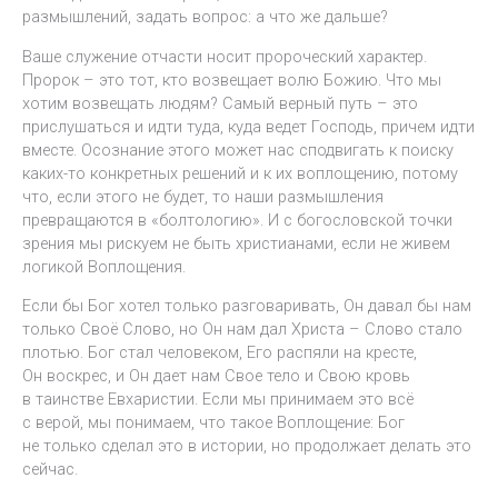
размышлений, задать вопрос: а что же дальше?
Ваше служение отчасти носит пророческий характер.
Пророк – это тот, кто возвещает волю Божию. Что мы
хотим возвещать людям? Самый верный путь – это
прислушаться и идти туда, куда ведет Господь, причем идти
вместе. Осознание этого может нас сподвигать к поиску
каких-то конкретных решений и к их воплощению, потому
что, если этого не будет, то наши размышления
превращаются в «болтологию». И с богословской точки
зрения мы рискуем не быть христианами, если не живем
логикой Воплощения.
Если бы Бог хотел только разговаривать, Он давал бы нам
только Своё Слово, но Он нам дал Христа – Слово стало
плотью. Бог стал человеком, Его распяли на кресте,
Он воскрес, и Он дает нам Свое тело и Свою кровь
в таинстве Евхаристии. Если мы принимаем это всё
с верой, мы понимаем, что такое Воплощение: Бог
не только сделал это в истории, но продолжает делать это
сейчас.