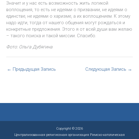
Значит и у нас есть возможность жить логикой
воплощения, то есть не идеями о призвании, не идеями о
единстве, не идеями о харизме, а их воплощением. К этому
надо идти, тогда от нашего общения могут рождаться и
конкретные предложения. Этого я от всей души вам желаю
– такого поиска и такой миссии. Спасибо.
Фото: Ольга Дубягина
←
Предыдущая Запись
Следующая Запись
→
Copyright © 2026
Централизованная религиозная организация Римско-католическая