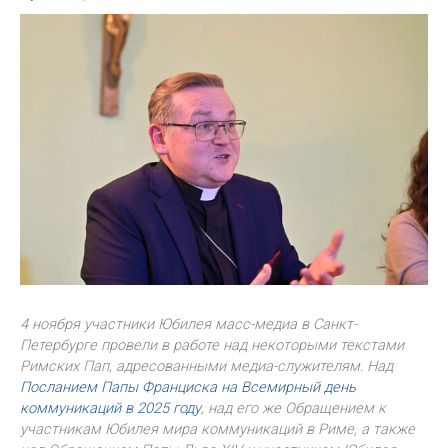
4 ноября участники Юбилея масс-медиа в Санкт-
Петербурге провели в работе над некоторыми текстами
Римских Пап, адресованными медиа-служителям. Над
Посланием Папы Франциска на Всемирный день
коммуникаций в 2025 году
, над его же Обращением к
участникам Юбилея мира коммуникаций в Риме, а также