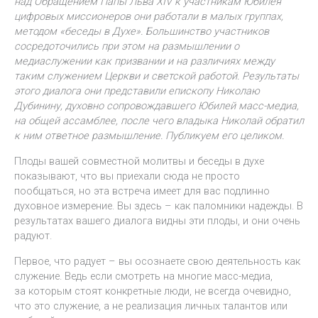
над Обращением Папы Льва XIV к участникам Юбилея
цифровых миссионеров они работали в малых группах,
методом «беседы в Духе». Большинство участников
сосредоточились при этом на размышлении о
медиаслужении как призвании и на различиях между
таким служением Церкви и светской работой. Результаты
этого диалога они представили епископу Николаю
Дубинину, духовно сопровождавшего Юбилей масс-медиа,
на общей ассамблее, после чего владыка Николай обратил
к ним ответное размышление. Публикуем его целиком.
Плоды вашей совместной молитвы и беседы в духе
показывают, что вы приехали сюда не просто
пообщаться, но эта встреча имеет для вас подлинно
духовное измерение. Вы здесь – как паломники надежды. В
результатах вашего диалога видны эти плоды, и они очень
радуют.
Первое, что радует – вы осознаете свою деятельность как
служение. Ведь если смотреть на многие масс-медиа,
за которым стоят конкретные люди, не всегда очевидно,
что это служение, а не реализация личных талантов или