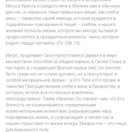
Иисуса Христа сосредоточена в близких нам и обычных
для нас, и, наверное, таких привычных вещах, как хлеб и
вино, – символах нашей немощи, которая нуждается в
подкреплении повседневной пищей – хлебом, и нашего
желания полноты жизни, которое мы иногда пытаемся
предвосхитить в праздничные моменты: «вино, которое
радует сердце человека» (Пс 104, 15).
Иисус, продлевает Свое присутствие в Церкви и в мире
множеством способов (в общине верных, в Своем Слове, в
пастырях, в страдающих братьях малых сих). Он захотел
быть среди нас не только духовно, но и присутствует в
особой материальной форме – в Его Теле и Его Крови, в
таинстве Пресуществления хлеба и вина, в Евхаристии, в
которую, кстати, все остальные вовлечены
непосредственно. Таким образом, Он говорит нам, что Его
близость не ограничивается определенными
исключительными моментами, разрывающими нашу
повседневную жизнь, а сопровождает и питает нас в
нашем странствии по жизни всегда. Евхаристия – это пища
для жизненного пути.