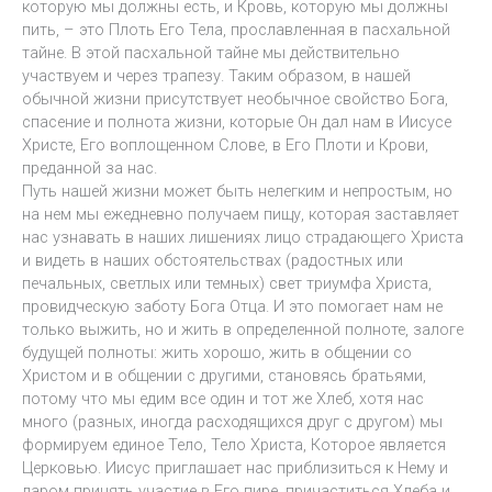
которую мы должны есть, и Кровь, которую мы должны
пить, – это Плоть Его Тела, прославленная в пасхальной
тайне. В этой пасхальной тайне мы действительно
участвуем и через трапезу. Таким образом, в нашей
обычной жизни присутствует необычное свойство Бога,
спасение и полнота жизни, которые Он дал нам в Иисусе
Христе, Его воплощенном Слове, в Его Плоти и Крови,
преданной за нас.
Путь нашей жизни может быть нелегким и непростым, но
на нем мы ежедневно получаем пищу, которая заставляет
нас узнавать в наших лишениях лицо страдающего Христа
и видеть в наших обстоятельствах (радостных или
печальных, светлых или темных) свет триумфа Христа,
провидческую заботу Бога Отца. И это помогает нам не
только выжить, но и жить в определенной полноте, залоге
будущей полноты: жить хорошо, жить в общении со
Христом и в общении с другими, становясь братьями,
потому что мы едим все один и тот же Хлеб, хотя нас
много (разных, иногда расходящихся друг с другом) мы
формируем единое Тело, Тело Христа, Которое является
Церковью. Иисус приглашает нас приблизиться к Нему и
даром принять участие в Его пире, причаститься Хлеба и