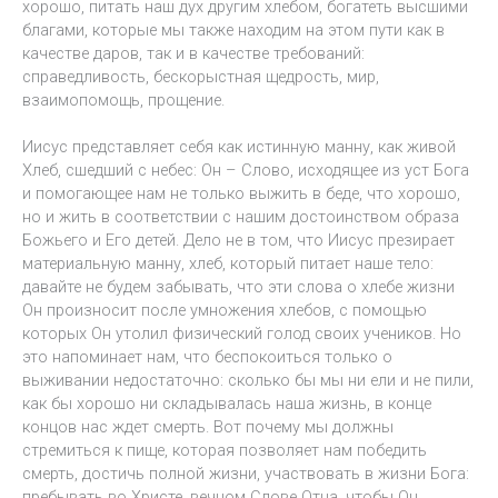
хорошо, питать наш дух другим хлебом, богатеть высшими
благами, которые мы также находим на этом пути как в
качестве даров, так и в качестве требований:
справедливость, бескорыстная щедрость, мир,
взаимопомощь, прощение.
Иисус представляет себя как истинную манну, как живой
Хлеб, сшедший с небес: Он – Слово, исходящее из уст Бога
и помогающее нам не только выжить в беде, что хорошо,
но и жить в соответствии с нашим достоинством образа
Божьего и Его детей. Дело не в том, что Иисус презирает
материальную манну, хлеб, который питает наше тело:
давайте не будем забывать, что эти слова о хлебе жизни
Он произносит после умножения хлебов, с помощью
которых Он утолил физический голод своих учеников. Но
это напоминает нам, что беспокоиться только о
выживании недостаточно: сколько бы мы ни ели и не пили,
как бы хорошо ни складывалась наша жизнь, в конце
концов нас ждет смерть. Вот почему мы должны
стремиться к пище, которая позволяет нам победить
смерть, достичь полной жизни, участвовать в жизни Бога:
пребывать во Христе, вечном Слове Отца, чтобы Он