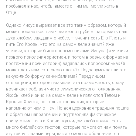
пребывал в нас, чтобы вместе с Ним мы могли жить в
Отце.
Однако Иисус выражает все это таким образом, который
может показаться нам чрезмерно грубым: накормить наш
духа хлебом, сшедшим с небес, – значит есть Его Плоть и
пить Его Кровь. Что это на самом деле значит? Уже
ученики, которые были современниками Иисуса (и ученики
первого поколения христиан, и потом в разных формах на
протяжении всей истории) задавались вопросом: «как Он
может дать нам есть свою плоть?» Подразумевает ли это
какую-либо форму каннибализма? Перед лицом
отвращения, которое вызывает эта возможность, сразу
возникает соблазн чисто символического толкования.
Якобы хлеб и вино на самом деле не являются Телом и
Кровью Христа, но только «знаками», которые
напоминают нам о Нем. Но вся церковная традиция пошла
в обратном направлении и подтвердила фактическое
присутствие Тела и Крови под видом хлеба и вина. Есть
много библейских текстов, которые помогают нам понять
эту тайну глазами веры, как это мощно обозначает св.