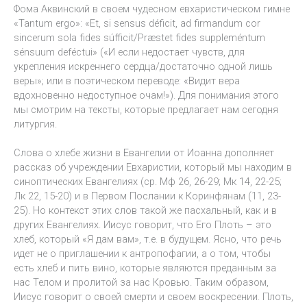
Фома Аквинский в своем чудесном евхаристическом гимне
«Tantum ergo»: «Et, si sensus déficit, ad firmandum cor
sincerum sola fides súfficit/Præstet fides suppleméntum
sénsuum deféctui» («И если недостает чувств, для
укрепления искреннего сердца/достаточно одной лишь
веры»; или в поэтическом переводе: «Видит вера
вдохновенно недоступное очам!»). Для понимания этого
мы смотрим на тексты, которые предлагает нам сегодня
литургия.
Слова о хлебе жизни в Евангелии от Иоанна дополняет
рассказ об учреждении Евхаристии, который мы находим в
синоптических Евангелиях (ср. Мф 26, 26-29; Мк 14, 22-25;
Лк 22, 15-20) и в Первом Послании к Коринфянам (11, 23-
25). Но контекст этих слов такой же пасхальный, как и в
других Евангелиях. Иисус говорит, что Его Плоть – это
хлеб, который «Я дам вам», т.е. в будущем. Ясно, что речь
идет не о приглашении к антропофагии, а о том, чтобы
есть хлеб и пить вино, которые являются преданным за
нас Телом и пролитой за нас Кровью. Таким образом,
Иисус говорит о своей смерти и своем воскресении. Плоть,