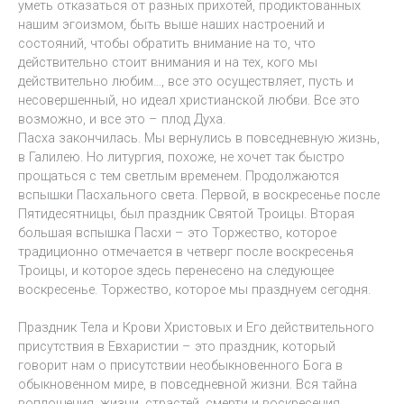
уметь отказаться от разных прихотей, продиктованных
нашим эгоизмом, быть выше наших настроений и
состояний, чтобы обратить внимание на то, что
действительно стоит внимания и на тех, кого мы
действительно любим…, все это осуществляет, пусть и
несовершенный, но идеал христианской любви. Все это
возможно, и все это – плод Духа.
Пасха закончилась. Мы вернулись в повседневную жизнь,
в Галилею. Но литургия, похоже, не хочет так быстро
прощаться с тем светлым временем. Продолжаются
вспышки Пасхального света. Первой, в воскресенье после
Пятидесятницы, был праздник Святой Троицы. Вторая
большая вспышка Пасхи – это Торжество, которое
традиционно отмечается в четверг после воскресенья
Троицы, и которое здесь перенесено на следующее
воскресенье. Торжество, которое мы празднуем сегодня.
Праздник Тела и Крови Христовых и Его действительного
присутствия в Евхаристии – это праздник, который
говорит нам о присутствии необыкновенного Бога в
обыкновенном мире, в повседневной жизни. Вся тайна
воплощения, жизни, страстей, смерти и воскресения