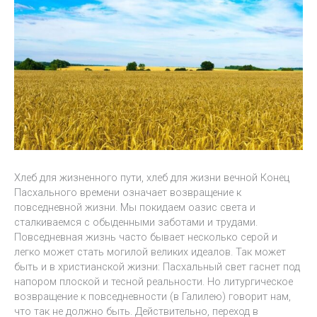
Хлеб для жизненного пути, хлеб для жизни вечной Конец
Пасхального времени означает возвращение к
повседневной жизни. Мы покидаем оазис света и
сталкиваемся с обыденными заботами и трудами.
Повседневная жизнь часто бывает несколько серой и
легко может стать могилой великих идеалов. Так может
быть и в христианской жизни: Пасхальный свет гаснет под
напором плоской и тесной реальности. Но литургическое
возвращение к повседневности (в Галилею) говорит нам,
что так не должно быть. Действительно, переход в