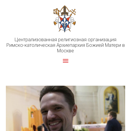
Перейти
к
содержимому
Централизованная религиозная организация
Римско-католическая Архиепархия Божией Матери в
Москве
Главное
меню