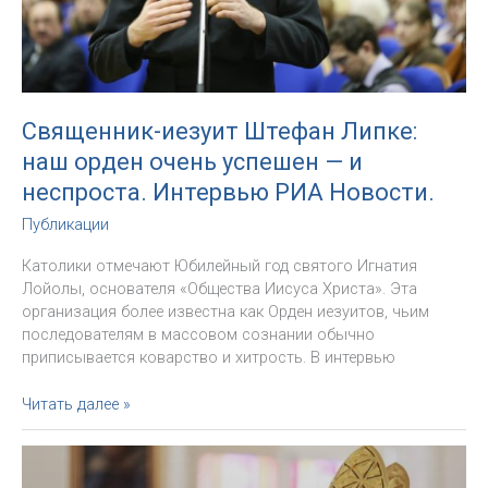
Священник-иезуит Штефан Липке:
наш орден очень успешен — и
неспроста. Интервью РИА Новости.
Публикации
Католики отмечают Юбилейный год святого Игнатия
Лойолы, основателя «Общества Иисуса Христа». Эта
организация более известна как Орден иезуитов, чьим
последователям в массовом сознании обычно
приписывается коварство и хитрость. В интервью
Священник-
Читать далее »
иезуит
Штефан
Липке: