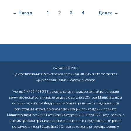
Пецци
навестил
←
Назад
1
2
3
4
Далее
→
тверской
приход
Copyright © 2026
Централизованная религиозная организация Римско-католическая
Архиепархия Божией Матери в Москве
Учетный № 0011010555, свидетельство о государственной регистрации
некоммерческой организации выдано 6 августа 2025 года Министерством
юстиции Российской Федерации на бланке, решение о государственной
регистрации некоммерческой организации при создании принято
Министерством юстиции Российской Федерации 31 июля 1991 года, запись о
некоммерческой организации внесена в Единый государственный реестр
юридических лиц 10 декабря 2002 года за основным государственным