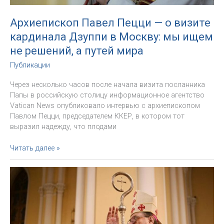
Архиепископ Павел Пецци — о визите
кардинала Дзуппи в Москву: мы ищем
не решений, а путей мира
Публикации
Через несколько часов после начала визита посланника
Папы в российскую столицу информационное агентство
Vatican News опубликовало интервью с архиепископом
Павлом Пецци, председателем ККЕР, в котором тот
выразил надежду, что плодами
Архиепископ
Читать далее »
Павел
Пецци
—
о
визите
кардинала
Дзуппи