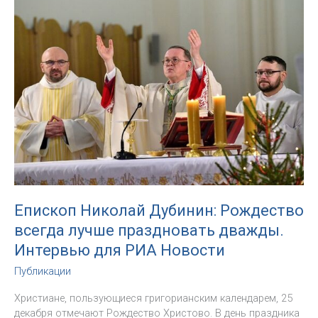
христианства».
Папа
Бенедикт
XVI
в
воспоминаниях
архиепископа
Павла
Пецци
Епископ Николай Дубинин: Рождество
всегда лучше праздновать дважды.
Интервью для РИА Новости
Публикации
Христиане, пользующиеся григорианским календарем, 25
декабря отмечают Рождество Христово. В день праздника