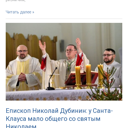
А.К.
Читать далее »
Шикер:
воспоминания
о
детстве
и
жизни
католического
Петербурга
Епископ Николай Дубинин: у Санта-
Клауса мало общего со святым
Николаем