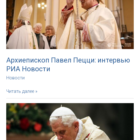
в
Москву:
мы
ищем
не
решений,
а
путей
мира
Архиепископ Павел Пецци: интервью
РИА Новости
Новости
Архиепископ
Читать далее »
Павел
Пецци:
интервью
РИА
Новости