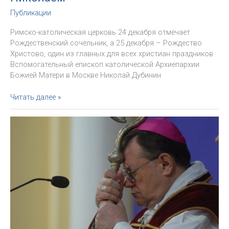
Публикации
Римско-католическая церковь 24 декабря отмечает
Рождественский сочельник, а 25 декабря – Рождество
Христово, один из главных для всех христиан праздников.
Вспомогательный епископ католической Архиепархии
Божией Матери в Москве Николай Дубинин
Епископ
Читать далее »
Николай
Дубинин:
у
Санта-
Клауса
мало
общего
со
святым
Николаем