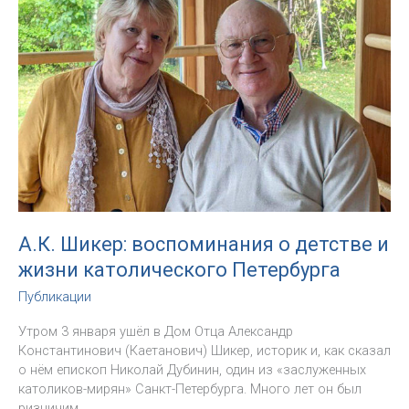
и
«образ
Христа».
Интервью
с
неопресвитером
Денисом
Маловым,
CMF
А.К. Шикер: воспоминания о детстве и
жизни католического Петербурга
Публикации
Утром 3 января ушёл в Дом Отца Александр
Константинович (Каетанович) Шикер, историк и, как сказал
о нём епископ Николай Дубинин, один из «заслуженных
католиков-мирян» Санкт-Петербурга. Много лет он был
ризничим,