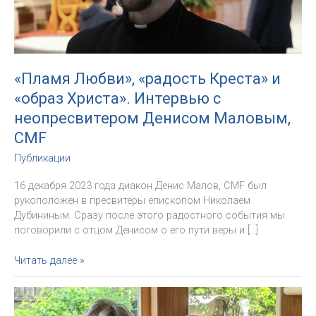
«Пламя Любви», «радость Креста» и
«образ Христа». Интервью с
неопресвитером Денисом Маловым,
CMF
Публикации
16 декабря 2023 года диакон Денис Малов, CMF был
рукоположен в пресвитеры епископом Николаем
Дубининым. Сразу после этого радостного события мы
поговорили с отцом Денисом о его пути веры и […]
«Пламя
Читать далее »
Любви»,
«радость
Креста»