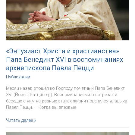
«Энтузиаст Христа и христианства».
Папа Бенедикт XVI в воспоминаниях
архиепископа Павла Пецци
Публикации
Месяц назад отошёл ко Господу почетный Папа Бенедикт
XVI (Йозеф Ратцингер). Воспоминаниями о встречах и
беседах с ним на разных этапах жизни поделился владыка
Павел Пецци. — Когда вы впервые
«Энтузиаст
Читать далее »
Христа
и