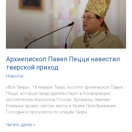
наш
орден
очень
успешен
—
и
неспроста.
Интервью
РИА
Новости.
Архиепископ Павел Пецци навестил
тверской приход
Новости
«Вся Тверь», 18 января: Тверь посетил архиепископ Павел
Пецци, который председательствует в Конференции
католических епископов России. Уроженец Эмилии-
Романьи провёл святую мессу в Храме Преображения
Господня и прогулялся по улицам Твери.
Архиепископ
Читать далее »
Павел