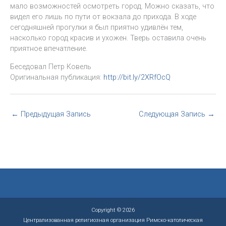
мало возможностей осмотреть город. Можно сказать, что
видел его лишь по пути от вокзала до прихода. В ходе
сегодняшней прогулки я был приятно удивлён тем,
насколько город красив и ухожен. Тверь оставила очень
приятное впечатление.
Беседовал Петр Ковель
Оригинальная публикация:
http://bit.ly/2XRfOcQ
←
Предыдущая Запись
Следующая Запись
→
Copyright © 2026
Централизованная религиозная организация Римско-католическая