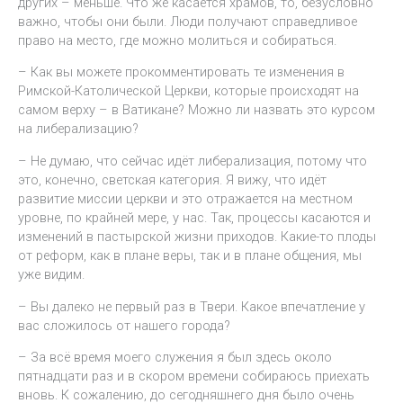
других – меньше. Что же касается храмов, то, безусловно
важно, чтобы они были. Люди получают справедливое
право на место, где можно молиться и собираться.
– Как вы можете прокомментировать те изменения в
Римской-Католической Церкви, которые происходят на
самом верху – в Ватикане? Можно ли назвать это курсом
на либерализацию?
– Не думаю, что сейчас идёт либерализация, потому что
это, конечно, светская категория. Я вижу, что идёт
развитие миссии церкви и это отражается на местном
уровне, по крайней мере, у нас. Так, процессы касаются и
изменений в пастырской жизни приходов. Какие-то плоды
от реформ, как в плане веры, так и в плане общения, мы
уже видим.
– Вы далеко не первый раз в Твери. Какое впечатление у
вас сложилось от нашего города?
– За всё время моего служения я был здесь около
пятнадцати раз и в скором времени собираюсь приехать
вновь. К сожалению, до сегодняшнего дня было очень