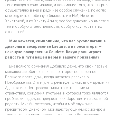
лице каждого христианина, и понимание того, что теперь я
осуществляю в ней и ради неё особое служение, помогло
мне ощутить особенную близость и к Ней, Невесте
Христовой, и ко Христу-Агнцу; особое доверие, но вместе с
тем и особую ответственность, особую хрупкость этих
отношений.
— Мне кажется, символично, что вас рукополагали в
диаконы в воскресенье Laetare, а в пресвитеры —
накануне воскресенья Gaudete. Какую роль играет
радость в пути вашей веры и вашего призвания?
— Вне всякого сомнения! Добавлю даже, что свои первые
монашеские обеты я принёс во второе воскресенье
Великого поста, день, когда читается рассказ о
Преображении. Отмечу, что речь идёт о «сильном времени»
Адвента или Четыредесятницы, то есть времени
странствия, ожидания, пустыни, в котором тоже являются
проблески надежды, предвестники Царствия и пасхальной
радости. Мне бы хотелось, чтобы и моё служение
пресвитером, диаконом, монашествующим-миссионером
также стало знаком надежды и радости Воскресения,