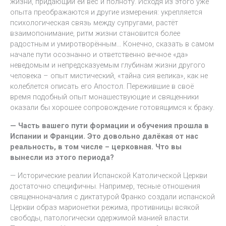
жизни, придающий ей вес и полноту. Исходя из этого уже
опыта преображаются и другие измерения: укрепляется
психологическая связь между супругами, растёт
взаимопонимание, ритм жизни становится более
радостным и умиротворённым… Конечно, сказать в самом
начале пути осознанно и ответственно вечное «да»
неведомым и непредсказуемым глубинам жизни другого
человека – опыт мистический, «тайна сия велика», как не
колеблется описать его Апостол. Пережившие в своё
время подобный опыт монашествующие и священники
оказали бы хорошее сопровождение готовящимся к браку.
— Часть вашего пути формации и обучения прошла в
Испании и Франции. Это довольно далёкая от нас
реальность, в том числе – церковная. Что вы
вынесли из этого периода?
— Исторические реалии Испанской Католической Церкви
достаточно специфичны. Например, тесные отношения
священноначалия с диктатурой Франко создали испанской
Церкви образ марионетки режима, противницы всякой
свободы, патологически одержимой манией власти.