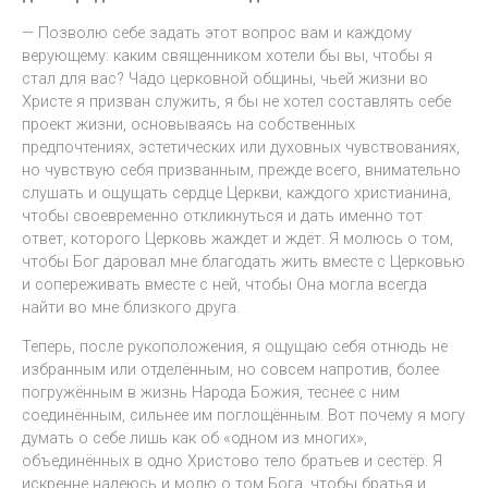
— Позволю себе задать этот вопрос вам и каждому
верующему: каким священником хотели бы вы, чтобы я
стал для вас? Чадо церковной общины, чьей жизни во
Христе я призван служить, я бы не хотел составлять себе
проект жизни, основываясь на собственных
предпочтениях, эстетических или духовных чувствованиях,
но чувствую себя призванным, прежде всего, внимательно
слушать и ощущать сердце Церкви, каждого христианина,
чтобы своевременно откликнуться и дать именно тот
ответ, которого Церковь жаждет и ждёт. Я молюсь о том,
чтобы Бог даровал мне благодать жить вместе с Церковью
и сопереживать вместе с ней, чтобы Она могла всегда
найти во мне близкого друга.
Теперь, после рукоположения, я ощущаю себя отнюдь не
избранным или отделённым, но совсем напротив, более
погружённым в жизнь Народа Божия, теснее с ним
соединённым, сильнее им поглощённым. Вот почему я могу
думать о себе лишь как об «одном из многих»,
объединённых в одно Христово тело братьев и сестёр. Я
искренне надеюсь и молю о том Бога, чтобы братья и