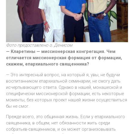
Фото предоставлено о. Денисом
— Кларетины — миссионерская конгрегация. Чем
отличается миссионерская формация от формации,
скажем, епархиального священника?
— Это интересный вопрос, на который я, увы, не будучи
воспитанником епархиальной семинарии, не смогу дать
исчерпывающего ответа. Однако в нашей, монашеской и
специфически миссионерской формации, есть некоторые
моменты, без которых проект нашей жизни осуществиться
бы не смог.
Прежде всего, это общинная жизнь. Если у епархиального
священника, в общем, нет обязанности жить среди
собратьев-священников, и он может организовывать