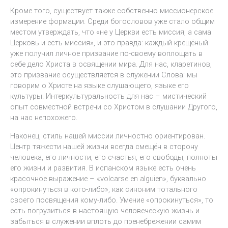
Кроме того, существует также собственно миссионерское
измерение формации. Среди богословов уже стало общим
местом утверждать, что «не у Церкви есть миссия, а сама
Церковь и есть миссия», и это правда: каждый крещёный
уже получил личное призвание по-своему воплощать в
себе дело Христа в освящении мира. Для нас, кларетинов,
это призвание осуществляется в служении Слова: мы
говорим о Христе на языке слушающего, языке его
культуры. Интеркультуральность для нас – мистический
опыт совместной встречи со Христом в слушании Другого,
на нас непохожего.
Наконец, стиль нашей миссии личностно ориентирован.
Центр тяжести нашей жизни всегда смещён в сторону
человека, его личности, его счастья, его свободы, полноты
его жизни и развития. В испанском языке есть очень
красочное выражение – «volcarse en alguien», буквально
«опрокинуться в кого-либо», как синоним тотального
своего посвящения кому-либо. Умение «опрокинуться», то
есть погрузиться в настоящую человеческую жизнь и
забыться в служении вплоть до пренебрежении самим