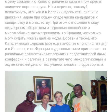
моему сожалению, было ограничено карантином времён
эпидемии коронавируса. Но интересно, пожалуй,
подчеркнуть, что, как и в Испании, здесь есть сильные
движения мирян при общем спаде числа кандидатов к
священству и монашеству. При этом отношения между
секулярным обществом и Церковью спокойные и
миролюбивые: антиклерикализм во Франции, насколько
могу судить, уже вышел из моды. Добавим также, что
Католическая Церковь (всё ещё наиболее многочисленная)
и в Испании, и во Франции с удовольствием приглашает на
различные совместные мероприятия представителей иных
конфессий и религий, в результате чего межрелигиозный и
экуменический диалог получается весьма плодотворным.