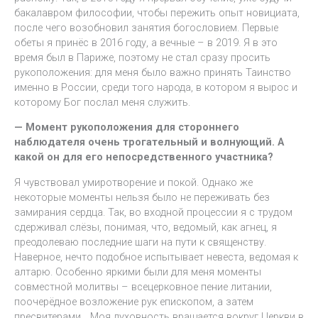
бакалавром философии, чтобы пережить опыт новициата,
после чего возобновил занятия богословием. Первые
обеты я принёс в 2016 году, а вечные – в 2019. Я в это
время был в Париже, поэтому не стал сразу просить
рукоположения: для меня было важно принять Таинство
именно в России, среди того народа, в котором я вырос и
которому Бог послал меня служить.
— Момент рукоположения для стороннего
наблюдателя очень трогательный и волнующий. А
какой он для его непосредственного участника?
Я чувствовал умиротворение и покой. Однако же
некоторые моменты нельзя было не переживать без
замирания сердца. Так, во входной процессии я с трудом
сдерживал слёзы, понимая, что, ведомый, как агнец, я
преодолеваю последние шаги на пути к священству.
Наверное, нечто подобное испытывает невеста, ведомая к
алтарю. Особенно яркими были для меня моменты
совместной молитвы – всецерковное пение литании,
поочерёдное возложение рук епископом, а затем
пресвитерами… Моя духовность вращается вокруг Церкви в