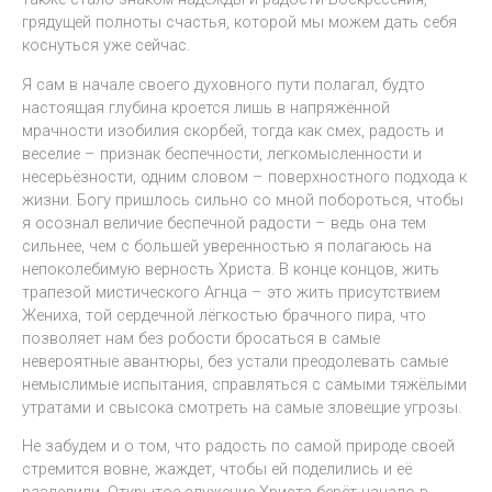
грядущей полноты счастья, которой мы можем дать себя
коснуться уже сейчас.
Я сам в начале своего духовного пути полагал, будто
настоящая глубина кроется лишь в напряжённой
мрачности изобилия скорбей, тогда как смех, радость и
веселие – признак беспечности, легкомысленности и
несерьёзности, одним словом – поверхностного подхода к
жизни. Богу пришлось сильно со мной побороться, чтобы
я осознал величие беспечной радости – ведь она тем
сильнее, чем с большей уверенностью я полагаюсь на
непоколебимую верность Христа. В конце концов, жить
трапезой мистического Агнца – это жить присутствием
Жениха, той сердечной лёгкостью брачного пира, что
позволяет нам без робости бросаться в самые
невероятные авантюры, без устали преодолевать самые
немыслимые испытания, справляться с самыми тяжёлыми
утратами и свысока смотреть на самые зловещие угрозы.
Не забудем и о том, что радость по самой природе своей
стремится вовне, жаждет, чтобы ей поделились и её