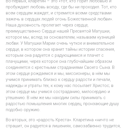
Во-первых, кларетин – это «тот, кто горит любовью и
пробуждает любовь всюду, где бы ни проходил. Тот, кто
всем сердцем жаждет, и стремится всеми средствами
зажечь в сердцах людей огонь Божественной любви».
Наша духовность пролегает через сердце,
преимущественно Сердце нашей Пресвятой Матушки,
которое мы, вслед за основателем, называем кузницей
любви. У Матушки Марии очень чуткое и внимательное
сердце, в котором она хранит тайны истории спасения,
которым она радуется с радующимися и плачет с
плачущими, через которое она глубочайшим образом
соединяется с крестными страданиями Своего Сына. В
этом сердце рождаемся и мы, миссионеры, в нём мы
учимся принимать близко к сердцу радости и печали,
надежды и утраты тех, к кому нас посылает Христос; в
этом сердце мы учимся состраданию, милосердию и
утешению. В нём же мы находим силы принимать с
радостью помышления многих сердец, пронзающие душу
подобно оружию.
Во-вторых, это «радость Креста». Кларетина «ничто не
страшит, он радуется в лишениях, самозабвенно трудится,