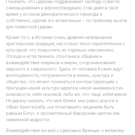
Показать, что Церковь поддерживает свободу совести,
самовыражения и вероисповедания, став даже в своё
время у истоков демократического перехода и,
собственно, сделав его возможным – по прежнему вызов
для поместной Церкви.
Кроме того, в Испании очень древняя непрерывная
христианская традиция, настолько тесно переплетённая с
культурой, что помыслить их отдельно невозможно.
Отсюда и естественное, спонтанное общение и
взаимодействие клириков и мирян, сопроникновение
мирского и сакрального. Здесь от человека Божия ждут
воплощённости, погружённости в жизнь, культуру и
общество, что может показаться контрастирующим с
присущим нашей культуре идеалом некой «внемирности»,
инаковости, либо искомой, либо же, что чаще, избегаемой.
Не дерзну сказать, что мне ближе: мне равно дороги и
образ Христа-раба, «не почитавшего хищением быть
равным Богу», и просветлённый Фаворским светом лик
смиренной мудрости.
Взаимодействие же моё с Церковью Франции, к великому