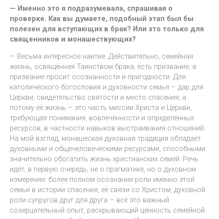
— Именно это я подразумевала, спрашивая о
проверке. Как вы думаете, подобный этап был бы
полезен для вступающих в брак? Или это только для
священников и монашествующих?
— Весьма интересное наитие. Действительно, семейная
жизнь, освящённая Таинством брака, есть призвание, а
призвание просит осознанности и пригодности. Для
католического богословия и духовности семья – дар для
Церкви, свидетельство святости и место спасения, а
потому её жизнь – это часть миссии Христа и Церкви,
требующая понимания, вовлечённости и определённых
ресурсов, в частности навыков выстраивания отношений.
На мой взгляд, монашеская духовная традиция обладает
духовными и общечеловеческими ресурсами, способными
значительно обогатить жизнь христианских семей. Речь
идёт, в первую очередь, не о прагматике, но о духовном
измерении: более полном осознании роли именно этой
семьи в истории спасения, её связи со Христом, духовной
роли супругов друг для друга – всё это важный
созерцательный опыт, раскрывающий ценность семейной