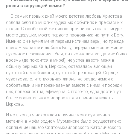
росли в верующей семье?
— С самых первых дней моего детства любовь Христова
являла себя во многих чудесных событиях и прекрасных
людях. С особенной же силою проявилась она в фигуре
моего дедушки, моего первого проводника на пути к Богу.
Именно он научил меня первым истинам веры, но прежде
всего – молитве и любви к Богу, передал мне своё живое
духовное переживание. Увы, он скончался, когда мне было
восемь (да покоится в мире!), не успев ввести меня в
общину верных. Она, Церковь, оставалась зияющей
пустотой в моей жизни, пустотой тревожащей. Сердце
чувствовало, что духовная жизнь, не разделяемая с
собратьями и не переживаемая вместе с ними и посреди
них, поверхностна, эфемерна. Оттого-то, едва достигнув
более сознательного возраста, я и принялся искать
Церковь.
И вот, когда я находился в пучине моих сумрачных
метаний, в моём родном Мурманске было осуществлено
освящение нашего Святомихайловского Католического
храма Его преосвященством нунцием Антонио Меннини.