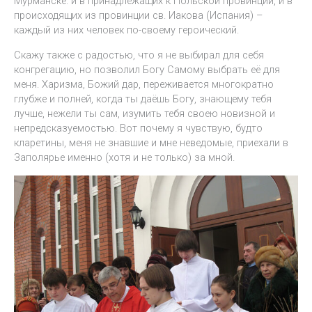
Мурманске: и в принадлежащих к Польской провинции, и в
происходящих из провинции св. Иакова (Испания) –
каждый из них человек по-своему героический.
Скажу также с радостью, что я не выбирал для себя
конгрегацию, но позволил Богу Самому выбрать её для
меня. Харизма, Божий дар, переживается многократно
глубже и полней, когда ты даёшь Богу, знающему тебя
лучше, нежели ты сам, изумить тебя своею новизной и
непредсказуемостью. Вот почему я чувствую, будто
кларетины, меня не знавшие и мне неведомые, приехали в
Заполярье именно (хотя и не только) за мной.