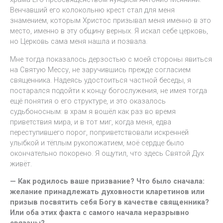
Венчавший его колокольню крест стал для меня
знамением, которым Христос призывал меня именно в это
место, именно в эту общину верных. Я искал себе церковь,
но Церковь сама меня нашла и позвала.
Мне тогда показалось дерзостью с моей стороны явиться
на Святую Мессу, не заручившись прежде согласием
священника. Надеясь удостоиться частной беседы, я
постарался подойти к концу богослужения, не имея тогда
ещё понятия о его структуре, и это оказалось
судьбоносным: в храм я вошёл как раз во время
приветствия мира, и в тот миг, когда меня, едва
переступившего порог, поприветствовали искренней
улыбкой и тёплым рукопожатием, моё сердце было
окончательно покорено. Я ощутил, что здесь Святой Дух
живёт.
— Как родилось ваше призвание? Что было сначала:
желание принадлежать духовности кларетинов или
призыв посвятить себя Богу в качестве священника?
Или оба этих факта с самого начала неразрывно