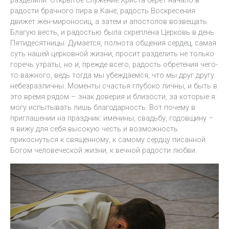
разделили. Открытое служение Христа берёт начало в
радости брачного пира в Кане, радость Воскресения
движет жён-мироносиц, а затем и апостолов возвещать
Благую весть, и радостью была скреплена Церковь в день
Пятидесятницы. Думается, полнота общения сердец, самая
суть нашей церковной жизни, просит разделить не только
горечь утраты, но и, прежде всего, радость обретения чего-
то важного, ведь тогда мы убеждаемся, что мы друг другу
небезразличны. Моменты счастья глубоко личны, и быть в
это время рядом – знак доверия и близости, за которые я
могу испытывать лишь благодарность. Вот почему в
приглашении на праздник: именины, свадьбу, годовщину –
я вижу для себя высокую честь и возможность
прикоснуться к священному, к самому сердцу писанной
Богом человеческой жизни, к вечной радости любви.