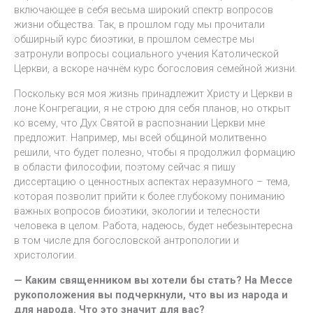
включающее в себя весьма широкий спектр вопросов
жизни общества. Так, в прошлом году мы прочитали
обширный курс биоэтики, в прошлом семестре мы
затронули вопросы социального учения Католической
Церкви, а вскоре начнём курс богословия семейной жизни.
Поскольку вся моя жизнь принадлежит Христу и Церкви в
лоне Конгрегации, я не строю для себя планов, но открыт
ко всему, что Дух Святой в распознании Церкви мне
предложит. Например, мы всей общиной молитвенно
решили, что будет полезно, чтобы я продолжил формацию
в области философии, поэтому сейчас я пишу
диссертацию о ценностных аспектах неразумного – тема,
которая позволит прийти к более глубокому пониманию
важных вопросов биоэтики, экологии и телесности
человека в целом. Работа, надеюсь, будет небезынтересна
в том числе для богословской антропологии и
христологии.
— Каким священником вы хотели бы стать? На Мессе
рукоположения вы подчеркнули, что вы из народа и
для народа. Что это значит для вас?