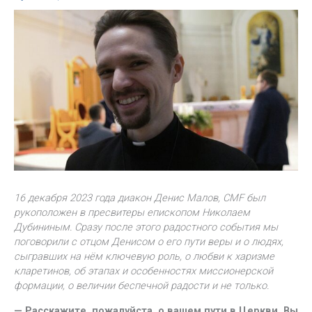
16 декабря 2023 года диакон Денис Малов, CMF был
рукоположен в пресвитеры епископом Николаем
Дубининым. Сразу после этого радостного события мы
поговорили с отцом Денисом о его пути веры и о людях,
сыгравших на нём ключевую роль, о любви к харизме
кларетинов, об этапах и особенностях миссионерской
формации, о величии беспечной радости и не только.
— Расскажите, пожалуйста, о вашем пути в Церкви. Вы