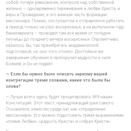
собой, потери равновесия, контроля над собственной
жизнью – одновременно переживание и любви Христа, и
веры в Провидение, и это важная часть формации
миссионера. Помню, постулантом я отправлялся работать
в приход только на утро воскресенья, а на выпускном году
бакалавриата – проводил там всё время от полудня
пятницы до позднего вечера воскресенья. Опрометчиво,
казалось бы, так пренебрегать академической
подготовкой, но оно того стоило. Достойное же
завершение обучения я препоручил мудрости и силе
Божией, и Он не подвёл.
— Если бы нужно было описать харизму вашей
конгрегации тремя словами, какие это были бы
слова?
— Лучше всего здесь будет процитировать №9 наших
Конституций. Этот текст, принадлежащий руке самого
Основателя, известен среди нас как «определение
миссионера». Его можно подытожить тремя выражениями:
«пламя Любви», «радость Креста» и «образ Христа».