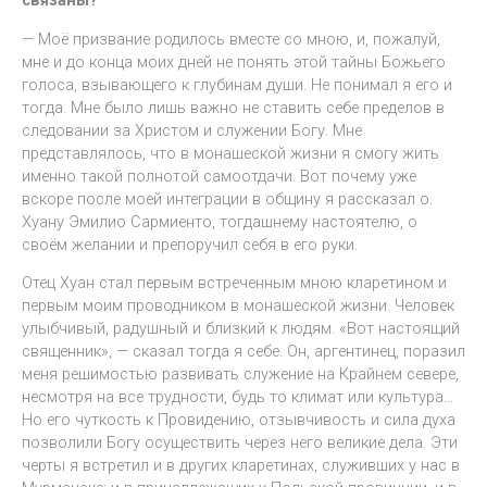
связаны?
— Моё призвание родилось вместе со мною, и, пожалуй,
мне и до конца моих дней не понять этой тайны Божьего
голоса, взывающего к глубинам души. Не понимал я его и
тогда. Мне было лишь важно не ставить себе пределов в
следовании за Христом и служении Богу. Мне
представлялось, что в монашеской жизни я смогу жить
именно такой полнотой самоотдачи. Вот почему уже
вскоре после моей интеграции в общину я рассказал о.
Хуану Эмилио Сармиенто, тогдашнему настоятелю, о
своём желании и препоручил себя в его руки.
Отец Хуан стал первым встреченным мною кларетином и
первым моим проводником в монашеской жизни. Человек
улыбчивый, радушный и близкий к людям. «Вот настоящий
священник», — сказал тогда я себе. Он, аргентинец, поразил
меня решимостью развивать служение на Крайнем севере,
несмотря на все трудности, будь то климат или культура…
Но его чуткость к Провидению, отзывчивость и сила духа
позволили Богу осуществить через него великие дела. Эти
черты я встретил и в других кларетинах, служивших у нас в