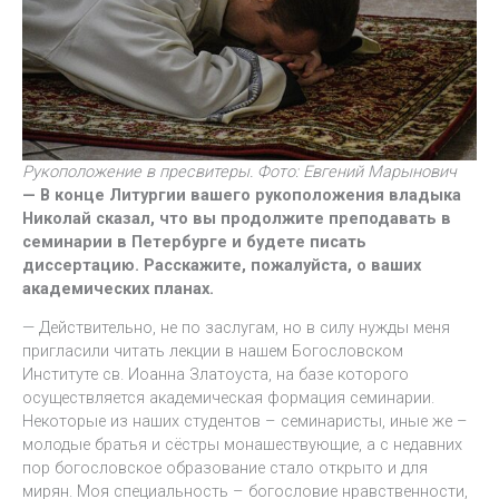
Рукоположение в пресвитеры. Фото: Евгений Марынович
— В конце Литургии вашего рукоположения владыка
Николай сказал, что вы продолжите преподавать в
семинарии в Петербурге и будете писать
диссертацию. Расскажите, пожалуйста, о ваших
академических планах.
— Действительно, не по заслугам, но в силу нужды меня
пригласили читать лекции в нашем Богословском
Институте св. Иоанна Златоуста, на базе которого
осуществляется академическая формация семинарии.
Некоторые из наших студентов – семинаристы, иные же –
молодые братья и сёстры монашествующие, а с недавних
пор богословское образование стало открыто и для
мирян. Моя специальность – богословие нравственности,