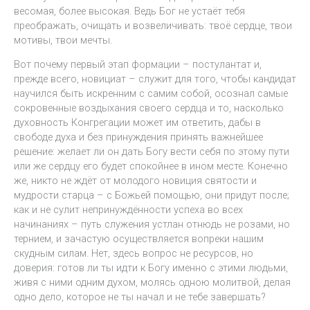
весомая, более высокая. Ведь Бог не устаёт тебя
преображать, очищать и возвеличивать: твоё сердце, твои
мотивы, твои мечты.
Вот почему первый этап формации – постулантат и,
прежде всего, новициат – служит для того, чтобы кандидат
научился быть искренним с самим собой, осознал самые
сокровенные воздыхания своего сердца и то, насколько
духовность Конгрегации может им ответить, дабы в
свободе духа и без принуждения принять важнейшее
решение: желает ли он дать Богу вести себя по этому пути
или же сердцу его будет спокойнее в ином месте. Конечно
же, никто не ждёт от молодого новиция святости и
мудрости старца – с Божьей помощью, они придут после;
как и не сулит непринуждённости успеха во всех
начинаниях – путь служения устлан отнюдь не розами, но
тернием, и зачастую осуществляется вопреки нашим
скудным силам. Нет, здесь вопрос не ресурсов, но
доверия: готов ли ты идти к Богу именно с этими людьми,
живя с ними одним духом, молясь одною молитвой, делая
одно дело, которое не ты начал и не тебе завершать?