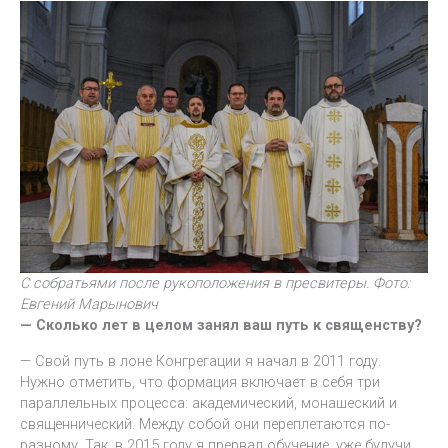
С собратьями после рукоположения в пресвитеры. Фото:
Евгений Марынович
— Сколько лет в целом занял ваш путь к священству?
— Свой путь в лоне Конгрегации я начал в 2011 году.
Нужно отметить, что формация включает в себя три
параллельных процесса: академический, монашеский и
священнический. Между собой они переплетаются по-
разному. Так, в 2015 году я прервал обучение, уже будучи