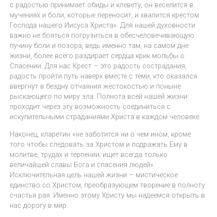
с радостью принимает обиды и клевету, он веселится в
мучениях и боли, которые переносит, и хвалится крестом
Господа нашего Иисуса Христа». Для нашей духовности
важно не бояться погрузиться в обесчеловечивающую
пучину боли и позора, ведь именно там, на самом дне
жизни, более всего раздирает сердца крик мольбы о
Спасении. Для нас Крест – это радость сострадания,
радость пройти путь наверх вместе с теми, кто оказался
ввергнут в бездну отчаяния жестокостью и поныне
рыскающего по миру зла. Полнота всей нашей жизни
проходит через эту возможность соединиться с
искупительными страданиями Христа в каждом человеке.
Наконец, кларетин «не заботится ни о чем ином, кроме
того чтобы следовать за Христом и подражать Ему в
молитве, трудах и терпении; ищет всегда только
величайшей славы Бога и спасения людей».
Исключительная цель нашей жизни – мистическое
единство со Христом, преобразующем творение в полноту
счастья рая. Именно этому Христу мы надеемся открыть в
нас дорогу в мир.