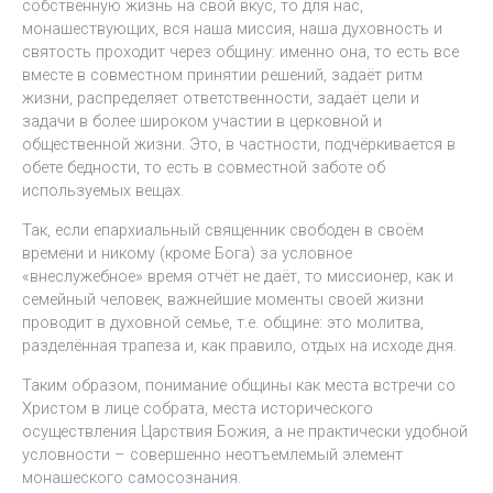
собственную жизнь на свой вкус, то для нас,
монашествующих, вся наша миссия, наша духовность и
святость проходит через общину: именно она, то есть все
вместе в совместном принятии решений, задаёт ритм
жизни, распределяет ответственности, задаёт цели и
задачи в более широком участии в церковной и
общественной жизни. Это, в частности, подчёркивается в
обете бедности, то есть в совместной заботе об
используемых вещах.
Так, если епархиальный священник свободен в своём
времени и никому (кроме Бога) за условное
«внеслужебное» время отчёт не даёт, то миссионер, как и
семейный человек, важнейшие моменты своей жизни
проводит в духовной семье, т.е. общине: это молитва,
разделённая трапеза и, как правило, отдых на исходе дня.
Таким образом, понимание общины как места встречи со
Христом в лице собрата, места исторического
осуществления Царствия Божия, а не практически удобной
условности – совершенно неотъемлемый элемент
монашеского самосознания.