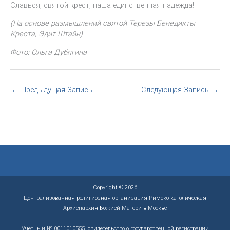
Славься, святой крест, наша единственная надежда!
(На основе размышлений святой Терезы Бенедикты
Креста, Эдит Штайн)
Фото: Ольга Дубягина
←
Предыдущая Запись
Следующая Запись
→
Copyright © 2026
Централизованная религиозная организация Римско-католическая
Архиепархия Божией Матери в Москве
Учетный № 0011010555, свидетельство о государственной регистрации