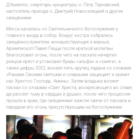
Д’Аниелло, секретарь нунциатуры о. Петр Тарнавский,
настоятель прихода о. Дмитрий Новоселецкий и другие
священники.
Месса началась со Светильничного богослужения у
главного входа в собор. Вокруг костра собрались
священнослужители, монашествующие и верные,
Архиепископ Павел Пецци после краткой молитвы
благословил огонь, после чего на пасхале начертил
резцом крест и установил буквы «альфа» и «омега», а
также цифры 2022, вонзил пять крупиц ладана со словами
«Ранами Своими святыми и славными защищает и хранит
нас Христос Господь. Аминь». Затем владыка возжег
пасхал со словами «Свет Христа, воскресающего во славе,
да рассеет тьму в сердцах и душах», после чего процессия
прошла в храм, где священники зажгли свечи от пасхала и
передали его огонь присутствующим на богослужении.