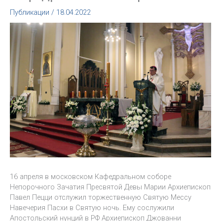
Публикации
/
18.04.2022
16 апреля в московском Кафедральном соборе
Непорочного Зачатия Пресвятой Девы Марии Архиепископ
Павел Пецци отслужил торжественную Святую Мессу
Навечерия Пасхи в Святую ночь. Ему сослужили
Апостольский нунций в РФ Архиепископ Джованни