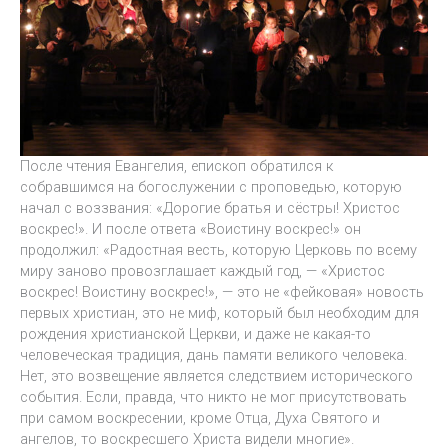
После чтения Евангелия, епископ обратился к
собравшимся на богослужении с проповедью, которую
начал с воззвания: «Дорогие братья и сёстры! Христос
воскрес!». И после ответа «Воистину воскрес!» он
продолжил: «Радостная весть, которую Церковь по всему
миру заново провозглашает каждый год, — «Христос
воскрес! Воистину воскрес!», — это не «фейковая» новость
первых христиан, это не миф, который был необходим для
рождения христианской Церкви, и даже не какая-то
человеческая традиция, дань памяти великого человека.
Нет, это возвещение является следствием исторического
события. Если, правда, что никто не мог присутствовать
при самом воскресении, кроме Отца, Духа Святого и
ангелов, то воскресшего Христа видели многие».