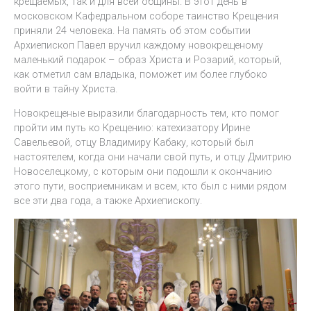
крещаемых, так и для всей общины. В этот день в
московском Кафедральном соборе таинство Крещения
приняли 24 человека. На память об этом событии
Архиепископ Павел вручил каждому новокрещеному
маленький подарок – образ Христа и Розарий, который,
как отметил сам владыка, поможет им более глубоко
войти в тайну Христа.
Новокрещеные выразили благодарность тем, кто помог
пройти им путь ко Крещению: катехизатору Ирине
Савельевой, отцу Владимиру Кабаку, который был
настоятелем, когда они начали свой путь, и отцу Дмитрию
Новоселецкому, с которым они подошли к окончанию
этого пути, восприемникам и всем, кто был с ними рядом
все эти два года, а также Архиепископу.