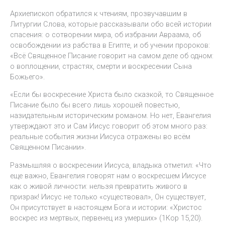
Архиепископ обратился к чтениям, прозвучавшим в
Литургии Слова, которые рассказывали обо всей истории
спасения: о сотворении мира, об избрании Авраама, об
освобождении из рабства в Египте, и об учении пророков:
«Всё Священное Писание говорит на самом деле об одном:
о воплощении, страстях, смерти и воскресении Сына
Божьего».
«Если бы воскресение Христа было сказкой, то Священное
Писание было бы всего лишь хорошей повестью,
назидательным историческим романом. Но нет, Евангелия
утверждают это и Сам Иисус говорит об этом много раз:
реальные события жизни Иисуса отражены во всём
Священном Писании».
Размышляя о воскресении Иисуса, владыка отметил: «Что
еще важно, Евангелия говорят нам о воскресшем Иисусе
как о живой личности: нельзя превратить живого в
призрак! Иисус не только «существовал», Он существует,
Он присутствует в настоящем Бога и истории: «Христос
воскрес из мертвых, первенец из умерших» (1Кор 15,20).