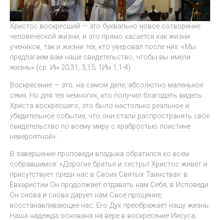
Христос воскресший — это буквально новое сотворение
человеческой жизни, и это прямо касается как жизни
учеников, так и жизни тех, кто уверовал после них: «Мы
предлагаем вам наше свидетельство, чтобы вы имели
жизнь» (ср. Ин 20,31; 3,15; 1Ин 1,1-4).
Воскресение — это, на самом деле, абсолютно маленькое
семя. Но для тех немногих, кто получил благодать видеть
Христа воскресшего, это было настолько реальное и
убедительное событие, что они стали распространять своё
свидетельство по всему миру с храбростью поистине
невероятной».
В завершение проповеди владыка обратился ко всем
собравшимся: «Дорогие братья и сестры! Христос живёт и
присутствует среди нас в Своих Святых Таинствах: в
Евхаристии Он продолжает отдавать нам Себя, в Исповеди
Он снова и снова дарует нам Своё прощение,
восстанавливающее нас; Его Дух преображает нашу жизнь.
Наша надежда основана на вере в воскресение Иисуса,