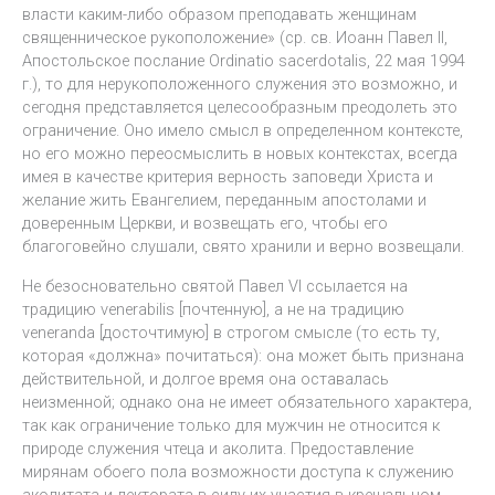
власти каким-либо образом преподавать женщинам
священническое рукоположение» (ср. св. Иоанн Павел II,
Апостольское послание Ordinatio sacerdotalis, 22 мая 1994
г.), то для нерукоположенного служения это возможно, и
сегодня представляется целесообразным преодолеть это
ограничение. Оно имело смысл в определенном контексте,
но его можно переосмыслить в новых контекстах, всегда
имея в качестве критерия верность заповеди Христа и
желание жить Евангелием, переданным апостолами и
доверенным Церкви, и возвещать его, чтобы его
благоговейно слушали, свято хранили и верно возвещали.
Не безосновательно святой Павел VI ссылается на
традицию venerabilis [почтенную], а не на традицию
veneranda [досточтимую] в строгом смысле (то есть ту,
которая «должна» почитаться): она может быть признана
действительной, и долгое время она оставалась
неизменной; однако она не имеет обязательного характера,
так как ограничение только для мужчин не относится к
природе служения чтеца и аколита. Предоставление
мирянам обоего пола возможности доступа к служению