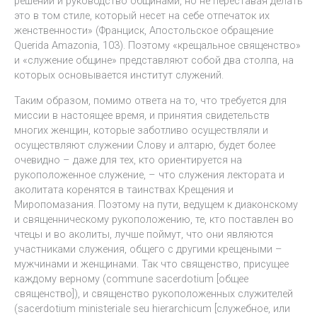
решений и руководство общинами, но не переставая делать
это в том стиле, который несет на себе отпечаток их
женственности» (Франциск, Апостольское обращение
Querida Amazonia, 103). Поэтому «крещальное священство»
и «служение общине» представляют собой два столпа, на
которых основывается институт служений.
Таким образом, помимо ответа на то, что требуется для
миссии в настоящее время, и принятия свидетельств
многих женщин, которые заботливо осуществляли и
осуществляют служении Слову и алтарю, будет более
очевидно – даже для тех, кто ориентируется на
рукоположенное служение, – что служения лектората и
аколитата коренятся в таинствах Крещения и
Миропомазания. Поэтому на пути, ведущем к диаконскому
и священническому рукоположению, те, кто поставлен во
чтецы и во аколиты, лучше поймут, что они являются
участниками служения, общего с другими крещеными –
мужчинами и женщинами. Так что священство, присущее
каждому верному (commune sacerdotium [общее
священство]), и священство рукоположенных служителей
(sacerdotium ministeriale seu hierarchicum [служебное, или