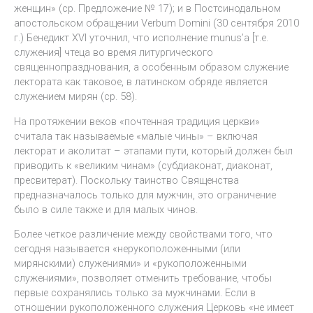
женщин» (ср. Предложение № 17); и в Постсинодальном
апостольском обращении Verbum Domini (30 сентября 2010
г.) Бенедикт XVI уточнил, что исполнение munus’а [т.е.
служения] чтеца во время литургического
священнопразднования, а особенным образом служение
лектората как таковое, в латинском обряде является
служением мирян (ср. 58).
На протяжении веков «почтенная традиция церкви»
считала так называемые «малые чины» – включая
лекторат и аколитат – этапами пути, который должен был
приводить к «великим чинам» (субдиаконат, диаконат,
пресвитерат). Поскольку таинство Священства
предназначалось только для мужчин, это ограничение
было в силе также и для малых чинов.
Более четкое различение между свойствами того, что
сегодня называется «нерукоположенными (или
мирянскими) служениями» и «рукоположенными
служениями», позволяет отменить требование, чтобы
первые сохранялись только за мужчинами. Если в
отношении рукоположенного служения Церковь «не имеет