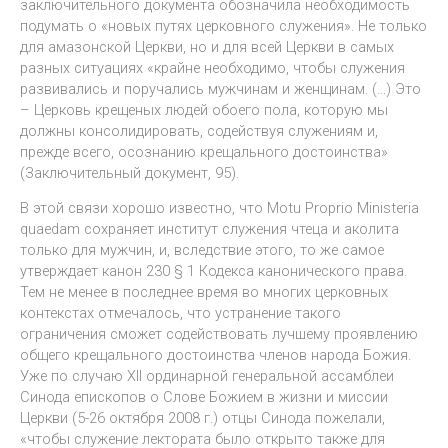
заключительного документа обозначила необходимость
подумать о «новых путях церковного служения». Не только
для амазонской Церкви, но и для всей Церкви в самых
разных ситуациях «крайне необходимо, чтобы служения
развивались и поручались мужчинам и женщинам. (…) Это
– Церковь крещеных людей обоего пола, которую мы
должны консолидировать, содействуя служениям и,
прежде всего, осознанию крещального достоинства»
(Заключительный документ, 95).
В этой связи хорошо известно, что Motu Proprio Ministeria
quaedam сохраняет институт служения чтеца и аколита
только для мужчин, и, вследствие этого, то же самое
утверждает канон 230 § 1 Кодекса канонического права.
Тем не менее в последнее время во многих церковных
контекстах отмечалось, что устранение такого
ограничения сможет содействовать лучшему проявлению
общего крещального достоинства членов народа Божия.
Уже по случаю XII ординарной генеральной ассамблеи
Синода епископов о Слове Божием в жизни и миссии
Церкви (5-26 октября 2008 г.) отцы Синода пожелали,
«чтобы служение лектората было открыто также для