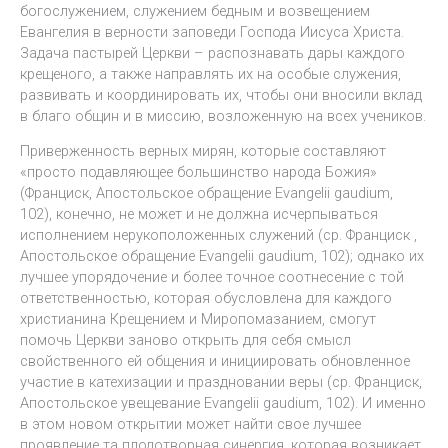
богослужением, служением бедным и возвещением
Евангелия в верности заповеди Господа Иисуса Христа.
Задача пастырей Церкви – распознавать дары каждого
крещеного, а также направлять их на особые служения,
развивать и координировать их, чтобы они вносили вклад
в благо общин и в миссию, возложенную на всех учеников.
Приверженность верных мирян, которые составляют
«просто подавляющее большинство народа Божия»
(Франциск, Апостольское обращение Evangelii gaudium,
102), конечно, не может и не должна исчерпываться
исполнением нерукоположенных служений (ср. Франциск ,
Апостольское обращение Evangelii gaudium, 102); однако их
лучшее упорядочение и более точное соотнесение с той
ответственностью, которая обусловлена для каждого
христианина Крещением и Миропомазанием, смогут
помочь Церкви заново открыть для себя смысл
свойственного ей общения и инициировать обновленное
участие в катехизации и праздновании веры (ср. Франциск,
Апостольское увещевание Evangelii gaudium, 102). И именно
в этом новом открытии может найти свое лучшее
проявление та плодотворная синергия, которая возникает