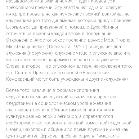
называемых «малыми чинами», – адаптировав ее к
требованиям времени. Эту адаптацию, однако, следует
интерпретировать не как изменение прежней доктрины, но
как реализацию того динамизма, который присущ природе
Церкви, всегда призванной с помощью Духа Истины
отвечать на вызовы каждой эпохи в послушании
Откровению. Апостольское послание, данное Motu Proprio,
Ministeria quaedam (15 августа 1972 г.) определяет два
служения (поручения): служение чтеца и служение аколита,
из которых первое напрямую связано со служением
Слова, а второе – со служением алтаря, не исключая того,
что Святым Престолом по просьбе Епископских
Конференций могут быть учреждены и другие «служения».
Более того, различия в формах исполнения
нерукоположенных служений не являются простым
следствием на социологическом уровне желания
адаптироваться к особенностям восприятия или к
культуре разных эпох и регионов, а определяются
необходимостью позволить каждой поместной/отдельной
Церкви, находясь в общении со всеми другими и имея как
центр единства Церковь, пребывающую в Риме, жить