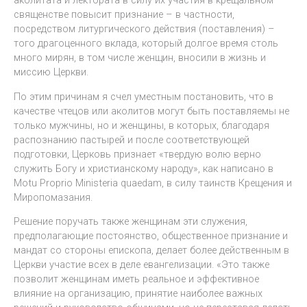
аколитата и лектората в силу их участия в крещальном
священстве повысит признание – в частности,
посредством литургического действия (поставления) –
того драгоценного вклада, который долгое время столь
много мирян, в том числе женщин, вносили в жизнь и
миссию Церкви.
По этим причинам я счел уместным постановить, что в
качестве чтецов или аколитов могут быть поставляемы не
только мужчины, но и женщины, в которых, благодаря
распознанию пастырей и после соответствующей
подготовки, Церковь признает «твердую волю верно
служить Богу и христианскому народу», как написано в
Motu Proprio Ministeria quaedam, в силу таинств Крещения и
Миропомазания.
Решение поручать также женщинам эти служения,
предполагающие постоянство, общественное признание и
мандат со стороны епископа, делает более действенным в
Церкви участие всех в деле евангелизации. «Это также
позволит женщинам иметь реальное и эффективное
влияние на организацию, принятие наиболее важных