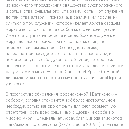
из взаимного упорядочения священства рукоположенного
и священства крещального. Эта взаимность – от служения
до таинства алтаря – призвана, в различении поручений,
слиться в том служении, которое «делает Христа сердцем
мира» и которое является особой миссией всей Церкви.
Именно это уникальное, хотя и своеобразное служение
миру расширяет горизонты церковной миссии, не
позволяя ей замыкаться в бесплодной логике,
направленной прежде всего на властные претензии, и
помогая ощутить себя духовной общиной, которая «идет
вперед вместе со всем человечеством и разделяет с миром
одну и ту же земную участь» (Gaudium et Spes, 40). В этой
динамике можно по-настоящему понять значение «Церкви
у исхода».
В перспективе обновления, обозначенной II Ватиканским
собором, сегодня становится всё более настоятельной
необходимостью заново открыть для себя совместную
ответственность всех крещенных в Церкви, и особенно
миссию мирян. Специальная Ассамблея Синода епископов
Пан-Амазонского региона (6-27 октября 2019 г.) в 5-й главе