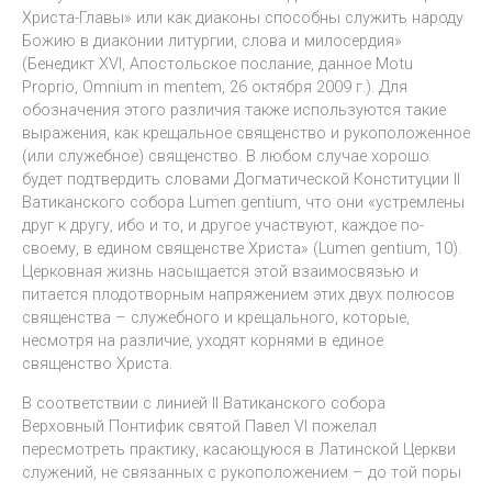
Христа-Главы» или как диаконы способны служить народу
Божию в диаконии литургии, слова и милосердия»
(Бенедикт XVI, Апостольское послание, данное Motu
Proprio, Omnium in mentem, 26 октября 2009 г.). Для
обозначения этого различия также используются такие
выражения, как крещальное священство и рукоположенное
(или служебное) священство. В любом случае хорошо
будет подтвердить словами Догматической Конституции II
Ватиканского собора Lumen gentium, что они «устремлены
друг к другу, ибо и то, и другое участвуют, каждое по-
своему, в едином священстве Христа» (Lumen gentium, 10).
Церковная жизнь насыщается этой взаимосвязью и
питается плодотворным напряжением этих двух полюсов
священства – служебного и крещального, которые,
несмотря на различие, уходят корнями в единое
священство Христа.
В соответствии с линией II Ватиканского собора
Верховный Понтифик святой Павел VI пожелал
пересмотреть практику, касающуюся в Латинской Церкви
служений, не связанных с рукоположением – до той поры