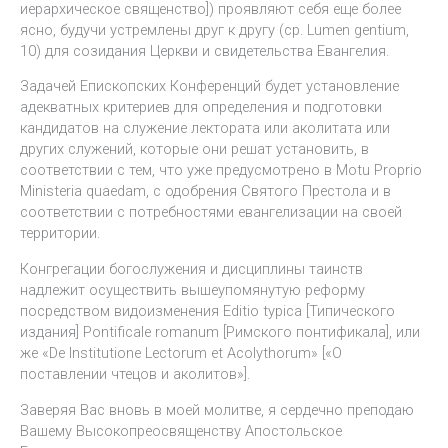
иерархическое священство]) проявляют себя еще более
ясно, будучи устремлены друг к другу (ср. Lumen gentium,
10) для созидания Церкви и свидетельства Евангелия.
Задачей Епископских Конференций будет установление
адекватных критериев для определения и подготовки
кандидатов на служение лектората или аколитата или
других служений, которые они решат установить, в
соответствии с тем, что уже предусмотрено в Motu Proprio
Ministeria quaedam, с одобрения Святого Престола и в
соответствии с потребностями евангелизации на своей
территории.
Конгрегации богослужения и дисциплины таинств
надлежит осуществить вышеупомянутую реформу
посредством видоизменения Editio typica [Типического
издания] Pontificale romanum [Римского понтификала], или
же «De Institutione Lectorum et Acolythorum» [«О
поставлении чтецов и аколитов»].
Заверяя Вас вновь в моей молитве, я сердечно преподаю
Вашему Высокопреосвященству Апостольское