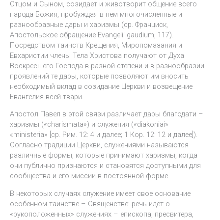
Отцом и Сыном, созидает и животворит общение всего
народа Божия, пробуждая в нем многочисленные и
разнообразные дары и харизмы (ср. Франциск,
Апостольское обращение Evangelii gaudium, 117).
Посредством таинств Крещения, Миропомазания и
Евхаристии члены Тела Христова получают от Духа
Воскресшего Господа в разной степени и в разнообразии
проявлений те дары, которые позволяют им вносить
необходимый вклад в созидание Церкви и возвещение
Евангелия всей твари.
Апостол Павел в этой связи различает дары благодати –
харизмы («charismata») и служения («diakoniai» –
«ministeria» [ср. Рим. 12: 4 и далее; 1 Кор. 12: 12 и далее]).
Согласно традиции Церкви, служениями называются
различные формы, которые принимают харизмы, когда
они публично признаются и становятся доступными для
сообщества и его миссии в постоянной форме.
В некоторых случаях служение имеет свое основание
особенном таинстве – Священстве: речь идет о
«рукоположенных» служениях – епископа, пресвитера,