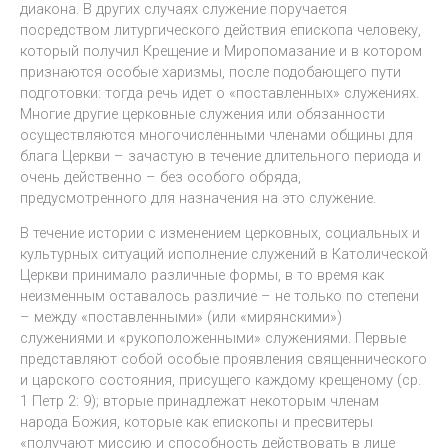
диакона. В других случаях служение поручается
посредством литургического действия епископа человеку,
который получил Крещение и Миропомазание и в котором
признаются особые харизмы, после подобающего пути
подготовки: тогда речь идет о «поставленных» служениях.
Многие другие церковные служения или обязанности
осуществляются многочисленными членами общины для
блага Церкви – зачастую в течение длительного периода и
очень действенно – без особого обряда,
предусмотренного для назначения на это служение.
В течение истории с изменением церковных, социальных и
культурных ситуаций исполнение служений в Католической
Церкви принимало различные формы, в то время как
неизменным оставалось различие – не только по степени
– между «поставленными» (или «мирянскими»)
служениями и «рукоположенными» служениями. Первые
представляют собой особые проявления священнического
и царского состояния, присущего каждому крещеному (ср.
1 Петр 2: 9); вторые принадлежат некоторым членам
народа Божия, которые как епископы и пресвитеры
«получают миссию и способность действовать в лице