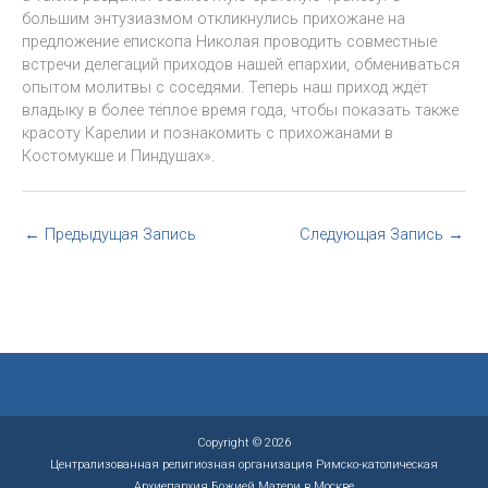
большим энтузиазмом откликнулись прихожане на
предложение епископа Николая проводить совместные
встречи делегаций приходов нашей епархии, обмениваться
опытом молитвы с соседями. Теперь наш приход ждёт
владыку в более тёплое время года, чтобы показать также
красоту Карелии и познакомить с прихожанами в
Костомукше и Пиндушах».
←
Предыдущая Запись
Следующая Запись
→
Copyright © 2026
Централизованная религиозная организация Римско-католическая
Архиепархия Божией Матери в Москве