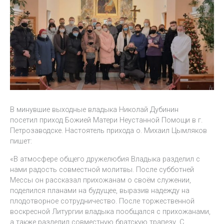
В минувшие выходные владыка Николай Дубинин
посетил приход Божией Матери Неустанной Помощи в г.
Петрозаводске. Настоятель прихода о. Михаил Цымляков
пишет:
«В атмосфере общего дружелюбия Владыка разделил с
нами радость совместной молитвы. После субботней
Мессы он рассказал прихожанам о своём служении,
поделился планами на будущее, выразив надежду на
плодотворное сотрудничество. После торжественной
воскресной Литургии владыка пообщался с прихожанами,
а также разделил совместную братскую трапезу. С