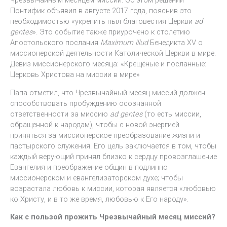
Чрезвычайным месяцем миссий. Об этом решении
Понтифик объявил в августе 2017 года, пояснив это
необходимостью «укрепить пыл благовестия Церкви
ad
gentes
». Это событие также приурочено к столетию
Апостольского послания
Maximum illud
Бенедикта XV о
миссионерской деятельности Католической Церкви в мире.
Девиз миссионерского месяца: «Крещёные и посланные:
Церковь Христова на миссии в мире»
Папа отметил, что Чрезвычайный месяц миссий должен
способствовать пробуждению осознанной
ответственности за миссию
ad gentes
(то есть миссии,
обращенной к народам), чтобы с новой энергией
приняться за миссионерское преобразование жизни и
пастырского служения. Его цель заключается в том, чтобы
каждый верующий принял близко к сердцу провозглашение
Евангелия и преображение общин в подлинно
миссионерском и евангелизаторском духе; чтобы
возрастала любовь к миссии, которая является «любовью
ко Христу, и в то же время, любовью к Его народу».
Как с пользой прожить Чрезвычайный месяц миссий?