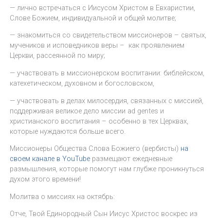
— лично встречаться с Иисусом Христом в Евхаристии,
Слове Божием, индивидуальной и общей молитве;
— знакомиться со свидетельством миссионеров – святых,
мучеников и исповедников веры – как проявлением
Церкви, рассеянной по миру;
— участвовать в миссионерском воспитании: библейском,
катехетическом, духовном и богословском,
— участвовать в делах милосердия, связанных с миссией,
поддерживая великое дело миссии ad gentes и
христианского воспитания – особенно в тех Церквах,
которые нуждаются больше всего.
Миссионеры Общества Слова Божиего (вербисты)
на
своем канале в YouTube
размещают ежедневные
размышления, которые помогут нам глубже проникнуться
духом этого времени!
Молитва о миссиях на октябрь:
Отче, Твой Единородный Сын Иисус Христос воскрес из