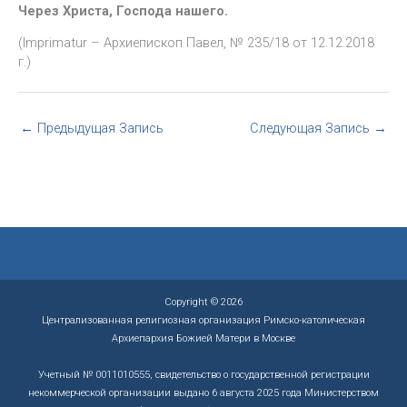
Через Христа, Господа нашего.
(Imprimatur – Архиепископ Павел, № 235/18 от 12.12.2018
г.)
←
Предыдущая Запись
Следующая Запись
→
Copyright © 2026
Централизованная религиозная организация Римско-католическая
Архиепархия Божией Матери в Москве
Учетный № 0011010555, свидетельство о государственной регистрации
некоммерческой организации выдано 6 августа 2025 года Министерством