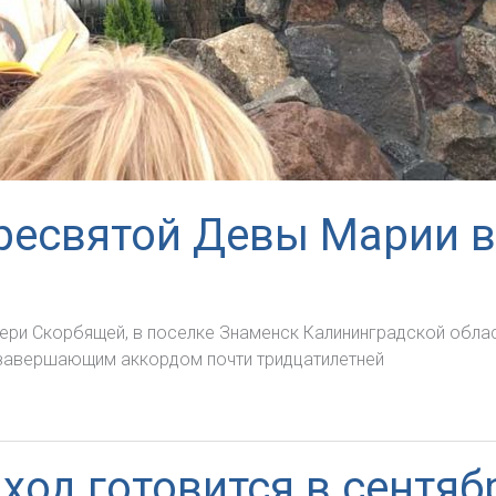
ресвятой Девы Марии 
тери Скорбящей, в поселке Знаменск Калининградской обл
о завершающим аккордом почти тридцатилетней
ход готовится в сентяб