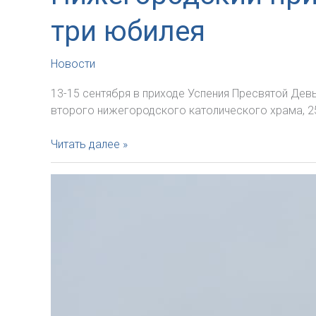
Марии
три юбилея
в
Знаменске
Новости
13-15 сентября в приходе Успения Пресвятой Де
второго нижегородского католического храма, 25
Нижегородский
Читать далее »
приход
готовится
в
сентябре
отпраздновать
три
юбилея