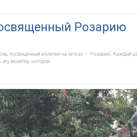
посвященный Розарию
сяц, посвящённый молитве на чётках — Розарию. Каждый д
 эту молитву, которая