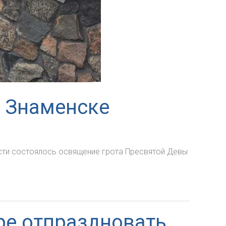
в Знаменске
асти состоялось освящение грота Пресвятой Девы
ре отпраздновать