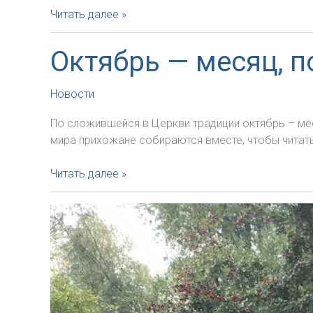
«Нравственные
Читать далее »
ценности
и
Октябрь — месяц, 
молодежь»
Новости
По сложившейся в Церкви традиции октябрь – ме
мира прихожане собираются вместе, чтобы читать
Октябрь
Читать далее »
—
месяц,
посвященный
Розарию