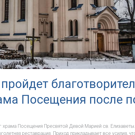
 пройдет благотворите
ама Посещения после 
г храма Посещения Пресвятой Девой Марией св. Елизаветы
олетняя реставрация. Приход прикладывает все усилия, ч