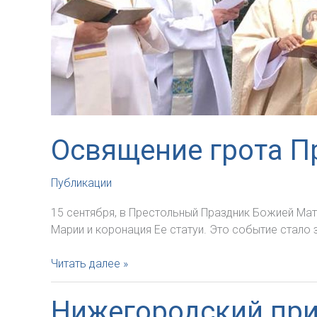
Освящение грота П
Публикации
15 сентября, в Престольный Праздник Божией Ма
Марии и коронация Ее статуи. Это событие стал
Освящение
Читать далее »
грота
Пресвятой
Нижегородский при
Девы