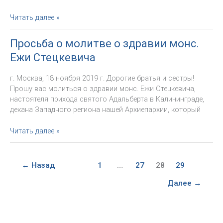
Просьба
Читать далее »
о
молитве:
Просьба о молитве о здравии монс.
умерла
Ежи Стецкевича
сестра
о.
г. Москва, 18 ноября 2019 г. Дорогие братья и сестры!
Игоря
Прошу вас молиться о здравии монс. Ежи Стецкевича,
Ковалевского
настоятеля прихода святого Адальберта в Калининграде,
декана Западного региона нашей Архиепархии, который
Просьба
Читать далее »
о
молитве
о
←
Назад
1
…
27
28
29
здравии
монс.
Далее
→
Ежи
Стецкевича