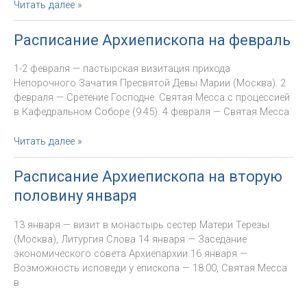
Расписание
Читать далее »
Архиепископа
на
Расписание Архиепископа на февраль
март
1-2 февраля — пастырская визитация прихода
Непорочного Зачатия Пресвятой Девы Марии (Москва). 2
февраля — Сретение Господне. Святая Месса с процессией
в Кафедральном Соборе (9.45). 4 февраля — Святая Месса
Расписание
Читать далее »
Архиепископа
на
Расписание Архиепископа на вторую
февраль
половину января
13 января — визит в монастырь сестер Матери Терезы
(Москва), Литургия Слова 14 января — Заседание
экономического совета Архиепархии 16 января —
Возможность исповеди у епископа — 18.00, Святая Месса
в