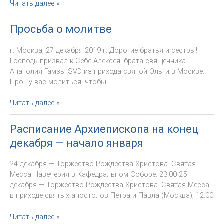
Расписание
Читать далее »
Архиепископа
на
Просьба о молитве
вторую
половину
г. Москва, 27 декабря 2019 г. Дорогие братья и сестры!
января
Господь призвал к Себе Алексея, брата священника
Анатолия Гамзы SVD из прихода святой Ольги в Москве.
Прошу вас молиться, чтобы
Просьба
Читать далее »
о
молитве
Расписание Архиепископа на конец
декабря — начало января
24 декабря — Торжество Рождества Христова. Святая
Месса Навечерия в Кафедральном Соборе. 23.00 25
декабря — Торжество Рождества Христова. Святая Месса
в приходе святых апостолов Петра и Павла (Москва), 12.00
Расписание
Читать далее »