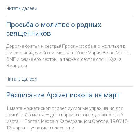
Декреты:
Читать далее »
отставки
и
Просьба о молитве о родных
назначения
священников
Дорогие братья и сёстры! Просим особенно молиться в
связи с эпидемией о маме свящ. Хосе Мария Вегас Мольа,
CMF и семье его сестры, а также о сестре свящ. Хуана
Эмануэля
Просьба
Читать далее »
о
молитве
Расписание Архиепископа на март
о
родных
1 марта Архиепископ провел духовные упражнения для
священников
семей, а 2-5 марта — для епархиального духовенства. 6
марта — Святая Месса в Кафедральном Соборе, 19.00 10-
13 марта — участие в заседании