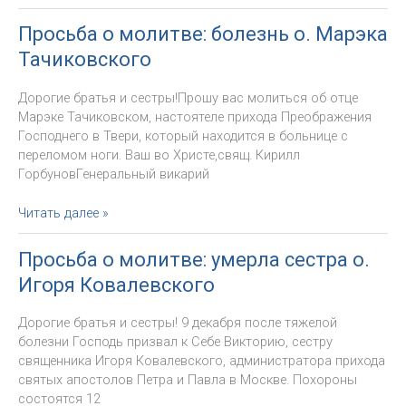
Архиепископа
на
Просьба о молитве: болезнь о. Марэка
конец
Тачиковского
декабря
—
Дорогие братья и сестры!Прошу вас молиться об отце
начало
Марэке Тачиковском, настоятеле прихода Преображения
января
Господнего в Твери, который находится в больнице с
переломом ноги. Ваш во Христе,свящ. Кирилл
ГорбуновГенеральный викарий
Просьба
Читать далее »
о
молитве:
Просьба о молитве: умерла сестра о.
болезнь
Игоря Ковалевского
о.
Марэка
Дорогие братья и сестры! 9 декабря после тяжелой
Тачиковского
болезни Господь призвал к Себе Викторию, сестру
священника Игоря Ковалевского, администратора прихода
святых апостолов Петра и Павла в Москве. Похороны
состоятся 12